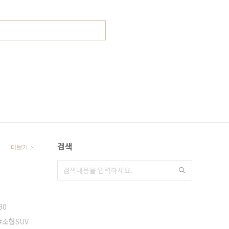
검색
더보기
토
80
소형SUV