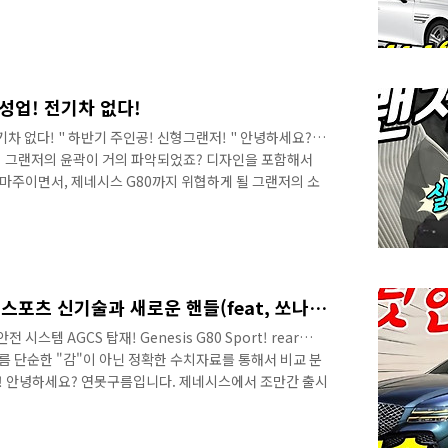
 것 같아요! 영상을 통해서 베일을 벗고 있는 신형 그랜저
드렸죠? #현대차 의 #플래그십세단 으로 #기아K8 과 차
될 상품성으로 출시가 될 것 같다고 알려드렸는데요. #고급
 고급차에서만 느낄 수 있는 승차감은 무엇보다 중요한데요.
서스펜션 은 신형 그랜저에..
성업! 전기차 없다!
차 없다! " 하반기 주인공! 신형그랜저! " 안녕하세요? 연
 그랜저의 윤곽이 거의 파악되었죠? 디자인을 포함해서
오마주이면서, 제네시스 G80까지 위협하게 될 그랜저의 소
우선 그랜저의 실차를 고속도로에서 만났습니다. 영상으로
주행 중인 테스트 차량은 위장막 커버가 가려져 있는 상태
측면부가 완전히 오픈된 차량입니다. 아이러니한 것은 C 필러
량은 두터운 위장막으로 가려져 있어도 C 필러의 디자인
 C 필러도 위장막 테이프로 가려져 ..
2부! 제네시스 G80 sport 스포츠 신기술과 새로운 핸들(feat, 쏘나타 N라인) Genesis GV80 New technology AGCS! new steering design
시스템 AGCS 탑재! Genesis G80 Sport! rear
 연못구름 단순한 "감"이 아닌 정확한 수치자료를 통해서 비교 분
! 안녕하세요? 연못구름입니다. 제네시스에서 조만간 출시
행감을 선사할 것 같습니다. 지난 영상에선 후륜 조향 기술인
로 제공된다고 알려드렸습니다. 기억하실 것 같은데, 처음 보
다는 이해가 빠른 영상부터 보고 설명해 보시죠? # 영상으