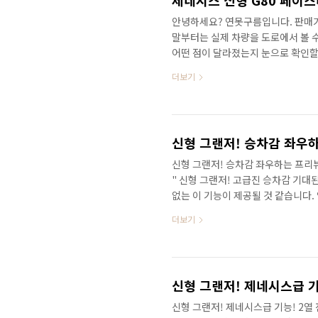
제네시스 신형 G80 페이
안녕하세요? 연못구름입니다. 판매가
말부터는 실제 차량을 도로에서 볼 수
어떤 점이 달라졌는지 눈으로 확인할 
알 수 있는데, 시승을 한다고 해서 
더보기
그래서 이번 영상에서는 어떤 부분
정확한 정보를 가장 먼저 만나보세요
신형 그랜저! 승차감 좌우하는 프리
" 신형 그랜저! 고급진 승차감 기대된
없는 이 기능이 제공될 것 같습니다
채널에서 고급 차량이라면 이 기능이
더보기
션이죠? 경쟁 차량인 #기아K8 에 
황에서 선택해야 할지 고민하실 것 같
도 이건 선택할 수 있다면 꼭 선택해야
지막으로 계약을 하신 고객분들을 대
신형 그랜저! 제네시스급 기
신형 그랜저! 제네시스급 기능! 2열