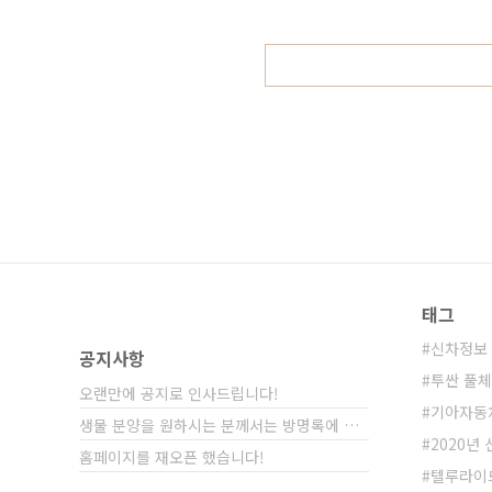
로 보시면 보다 세부적인 소식을 파
인데, 새로운 신기술을 쉽게 이해시..
태그
신차정보
공지사항
투싼 풀
오랜만에 공지로 인사드립니다!
기아자동
생물 분양을 원하시는 분께서는 방명록에 비밀글⋯
2020년
홈페이지를 재오픈 했습니다!
텔루라이