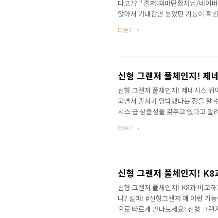
다고?? " 출처:백마탄환자님/네이
않아서 기대감만 높았던 기능이 확인
셨나요? 이게 제공되다니... 세부적
더보기
니다. 안녕하세요? 연못구름입니다.
랜저 인데요. 출처:보배드림 처음에는
출처:GN7오너스클럽 출시 시기가 
G80 에 가까운 상품성이 확인되고 있
신형 그랜저 풀체인지! 제
신형 그랜저 풀체인지! 제네시스 뛰
되면서 출시가 임박했다는 점을 알 
시스 급 상품성을 갖추고 있다고 알
시스를 뛰어넘는 기술까지 포착되었
더보기
드릴게요! 영상으로 가정 먼저 만나
서 대미를 장식할 차량은 #7세대로그
여일 뒤에 국내 도로에서 볼 수 있을
서는 차별화된 편의 사양과 기술을 찾
신형 그랜저 풀체인지! K8과 비교하
나? 설마! #신형그랜저 에 이런 기
으로 빠르게 만나보세요! 신형 그랜