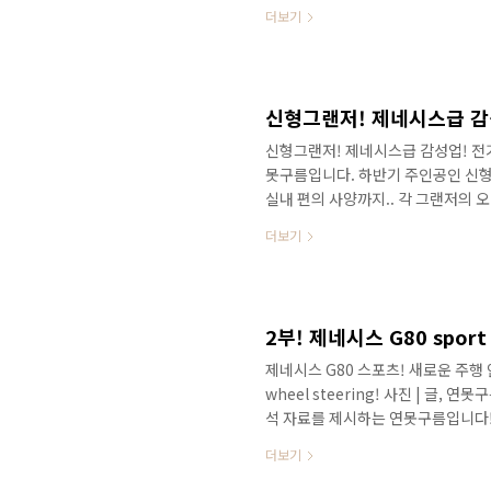
모습일까? 궁금해하시는 분들이 많은
더보기
는 감성 수준이 크게 높아졌다고 알려
이를 두고, #제네시스G80 과 비교
차 의 기준! 여러 가지가 있겠지만
경쟁 차량인 K8에 장착된 #전자제어
신형그랜저! 제네시스급 감
신형그랜저! 제네시스급 감성업! 전기
못구름입니다. 하반기 주인공인 신형
실내 편의 사양까지.. 각 그랜저의 
식을 업데이트해서 알려드릴게요! 
더보기
빠르게 만나보세요! 현재 도로에서 
인데.. 운 좋게 제가 만난 차량은 
쪽 디자인으로 공도에서 포착되는 차
이 오픈되어 있는데.. 제가 본 차량은
제네시스 G80 스포츠! 새로운 주행 안전 
wheel steering! 사진 | 글,
석 자료를 제시하는 연못구름입니다
할 G80 스포츠는 좀 더 짜릿한 주
더보기
AGSC 가 G80 스포츠에 차별성으
시는 분들도 있을 것 같아서 설명 보