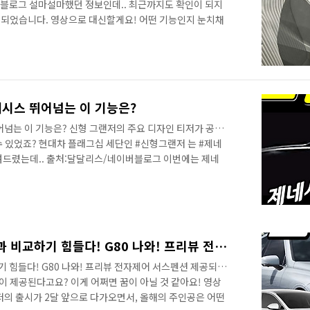
버블로그 설마설마했던 정보인데.. 최근까지도 확인이 되지
되었습니다. 영상으로 대신할게요! 어떤 기능인지 눈치채
인 정보를 확인할 수 있는 영상으로 시청하시는 것을 추천합
 베일이 하나둘씩 벗겨질수록 놀라게 되는 차량이 #신형그
 #기아K8 과 비슷한 수준이 되겠지? 가볍게 생각했는데..
다가올수록 알려지는 정보는 기아 K8보다는 #제네시스
습니다. 단, 한 가지 주행 성능에..
네시스 뛰어넘는 이 기능은?
어넘는 이 기능은? 신형 그랜저의 주요 디자인 티저가 공개
수 있었죠? 현대차 플래그십 세단인 #신형그랜저 는 #제네
려드렸는데.. 출처:달달리스/네이버블로그 이번에는 제네
습니다. 새롭게 출시된 그랜저의 업데이트된 소식을 알려
보세요! 안녕하세요? 연못구름입니다. 올해의 주인공이면
랜저 이죠! 11월에 출시가 되는 것을 알려지면서 이제 50
 것 같네요. 신형 그랜저에는 경쟁차량인 #기아K8 을 넘어
아볼 수 있었는데.. 핵심 차량인 #제네시스..
신형 그랜저 풀체인지! K8과 비교하기 힘들다! G80 나와! 프리뷰 전자제어 서스펜션 제공되나?
기 힘들다! G80 나와! 프리뷰 전자제어 서스펜션 제공되
능이 제공된다고요? 이게 어쩌면 꿈이 아닐 것 같아요! 영상
저의 출시가 2달 앞으로 다가오면서, 올해의 주인공은 어떤