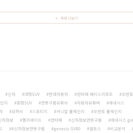
악할 수 있습니다. 이전에 알려드렸던 영상에서 캡쳐한 사진
목록 더보기
신차
대형SUV
현대자동차
싼타페 페이스리프트
쏘렌
체인지
중형SUV
연못구름유튜브
자동차유튜버
제네시스
차
모하비
스포티지
카니발 풀체인지
쏘렌토 풀체인지
 신차정보
팰리세이드
싼타페
신차정보연못구름
제네시스 gv
드
#신차정보연못구름
genesis GV80
셀토스
비교분석