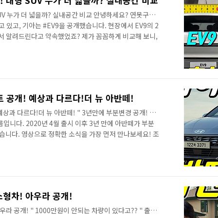
! 대형 SUV 누가 더 넓을까? 실내공간 비교
SUV 누가 더 넓을까? 실내공간 비교 안녕하세요? 연못구름
 있고, 기아는 #EV9을 공개했습니다. 현장에서 EV9의 2
서 알려드린다고 약속했었죠? 제가 꼼꼼하게 비교해 보니,
족수를 한 번 더 생각해서 구입하시는 것이 좋을 것 같습니
 경우 어린 자녀가 있어서 베이비 시트를 장착해야 하는 경
 제작되어 있지만 주행 중에 1열을 사용하는 상태에서 2
다면 장점이 많이 상쇄할 수 있습니다. 영상으로 세부적인
공간 때문인데요. 1열도..
 공개! 예상과 다르다!더 뉴 아반떼!
상과 다르다!더 뉴 아반떼! " 3년만에 부분변경 공개! 달
입니다. 2020년 4월 출시 이후 3년 만에 아반떼가 부분
니다. 영상으로 정확한 소식을 가장 먼저 만나보세요! 조
달라졌는지.. 확실하게 비교해 볼게요! 현대자동차의 글로벌
다. 부분 변경 모델인데, 기존보다 얼굴이 많이 달라졌
긴 얼굴로 동급에서 이런 디자인의 차량을 발견하기 힘들었
는 말이 들리면서 경쟁 차량보다는 기존 차량과 경쟁하는
진 얼굴부터 볼게요! 눈에 확 들어..
소형차! 아우라 공개!
우라 공개! " 1000만원이 안되는 차량이 있다고?? " 출처