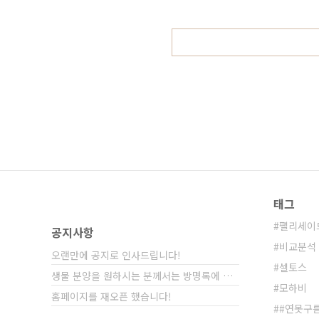
기아의 신차 출시가 좀 줄어들었죠?
를 구입하려고 해도 대기 기간만 최소 
태그
팰리세이
공지사항
비교분석
오랜만에 공지로 인사드립니다!
셀토스
생물 분양을 원하시는 분께서는 방명록에 비밀글⋯
모하비
홈페이지를 재오픈 했습니다!
#연못구