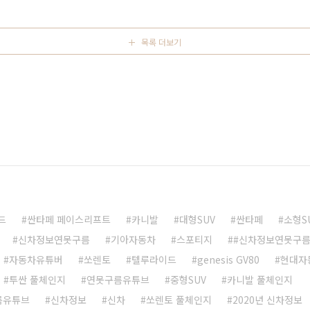
 여기에 반도체 수급 문제와 원자재 가격 인상 등으로 신차
6개월 부터 인기 차종 하..
목록 더보기
드
싼타페 페이스리프트
카니발
대형SUV
싼타페
소형S
신차정보연못구름
기아자동차
스포티지
#신차정보연못구
자동차유튜버
쏘렌토
텔루라이드
genesis GV80
현대자
투싼 풀체인지
연못구름유튜브
중형SUV
카니발 풀체인지
름유튜브
신차정보
신차
쏘렌토 풀체인지
2020년 신차정보