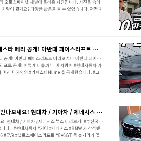
티 오토스파이넷 채널에 올라온 사진입니다. 사진을 속에
이 차량이 뭔가요? 다양한 반응을 볼 수 있었습니다. 어떤 차
 현대 i10을 베이스로 만든 엑센트의 후속 차량입니다. 해
이즈급의 차량이니, 국내로 본다면 경차인 캐스퍼 정도로 생
 중국 시장처럼 신경쓰는 시장이 인도 시장인데, 중국 시
점령하고 있었지만 현대와 기아가 판세를 뒤집고 있죠!
에 페이스리프트로 공개되었는데..
중국 현대 일냈다! 미친 라페스타 페리 공개! 아반떼 페이스리프트 미리보기!
리 공개! 아반떼 페이스리프트 미리보기! " 아반떼 페이스
프트 공개! 이렇게 나올까? " 이 차량이 #현대자동차 가
미친 디자인의 #라페스타NLine 을 공개했습니다. #그
만나볼게요. 안녕하세요? 연못구름입니다. 국내에서 실수로
대표 차량이 #G80 원조인 제네시스인데... 제네실수할 정도
의 제네시스 브랜드를 만든 장본인이죠! ▲ 출처 :
은 국내에 출시되지 않지만 중국 시장에 아반떼와 쏘나타 중간
된 지 오래되었는데 여전..
부산 국제 모터쇼 영상으로 만나보세요! 현대차 / 기아차 / 제네시스 부스 미리보기!
! 현대차 / 기아차 / 제네시스 부스 미리보기! #부산국제
다. ​ ​ #현대자동차 #기아 #제네시스 #BMW 가 참석했
6 #EV9 #셀토스페이스리프트 #EV6GT 등 볼거리가 많