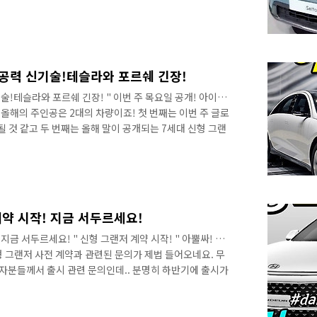
하시는 것이 좋을 것 같고, 바쁘신 분들이라면 영상으로 만
만나는 방법 신차정보 연못구름 "구독" 단순한 "감"이 아
분석 자료를 제시하는 연못구름입니다! 신차정보, 자동차
니다. ​
 공력 신기술!테슬라와 포르쉐 긴장!
술!테슬라와 포르쉐 긴장! " 이번 주 목요일 공개! 아이오
 올해의 주인공은 2대의 차량이죠! 첫 번째는 이번 주 글로
 것 같고 두 번째는 올해 말이 공개되는 7세대 신형 그랜
대표하는 내연기관과 전기차라서 기대감이 높아지죠! 드디어
죠?부산국제모토쇼를 통해서 공개가 되는데요. 영상으로 가
모토쇼에 참석해서 라이브로 공개 현장을 알려드릴 예정입
이에서 아이오닉6의 실물은 포함한 그동안 못 보셨던 부분을
하셨다가 라이브가 나오면 함께 궁금..
약 시작! 지금 서두르세요!
지금 서두르세요! " 신형 그랜저 계약 시작! " 아뿔싸! 지
 그랜저 사전 계약과 관련된 문의가 제법 들어오네요. 무
독자분들께서 출시 관련 문의인데.. 분명히 하반기에 출시가
.. 이게 어떤 일일까요? 미리 알려드리면 사실상 사전계약
르게 필요하시면 지금 바로 서둘러야 할 것 같네요! 영상으
차 안녕하세요? 연못구름입니다. 올해는 예년 보다 현대차와