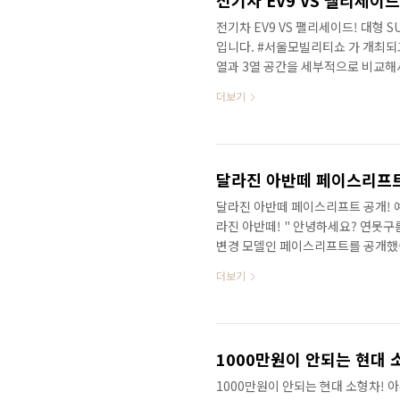
전기차 EV9 VS 팰리세이드
전기차 EV9 VS 팰리세이드! 대형 
입니다. #서울모빌리티쇼 가 개최되고
열과 3열 공간을 세부적으로 비교해
EV9을 구매하시는 분들은 용도나 가
더보기
다. 2열이 회전되는 #스위블시트 의
우라면 너무 편리하게 사용할 수 있게
열과 3열을 마주본 상태로 이동하겠
정보를 빠르게 만나보세요! 바로 이 
달라진 아반떼 페이스리프트
달라진 아반떼 페이스리프트 공개! 예
라진 아반떼! " 안녕하세요? 연못구름
변경 모델인 페이스리프트를 공개했습
금 전에 공개되었는데, 어떤 점이 
더보기
베스트셀러인 아반떼 페이스리프트입니
어요! 특히 기존 모델의 경우 잘 생
기 때문에 페이스리프트가 출시된다
것이 아니냐? 이런 말이 많았죠? 달라
1000만원이 안되는 현대 
1000만원이 안되는 현대 소형차! 아