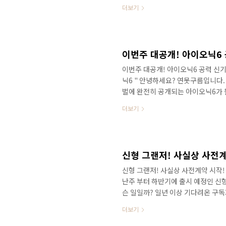
았습니다. ​시간이 되시면 직접 참석
더보기
나보세요! 새로운 신차정보를 빠르게 
닌 정확한 수치자료를 통해서 비교 
핫이슈 등으로 객관적으로 전달해 드립
이번주 대공개! 아이오닉6
이번주 대공개! 아이오닉6 공력 신기
닉6 " 안녕하세요? 연못구름입니다.
벌에 완전히 공개되는 아이오닉6가 될
저이죠! 두 차량 모두 대한민국을 
더보기
첫 번째 주인공은 이번주 목요일이
장 먼저 만나보세요! 저도 부산국제
니다. 14일 목요일 11시 프레스데
집중적으로 보여드릴 예정이니. 기억
신형 그랜저! 사실상 사전계
신형 그랜저! 사실상 사전계약 시작! 
난주 부터 하반기에 출시 예정인 신형
슨 일일까? 일년 이상 기다려온 구
되고 사전 계약이 시작되지 않았는데
더보기
이 시작되었네요! 어쩌면 차량이 빠
로 가장 먼저 만나보세요! 출처:갓