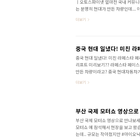
ㅣ오토스파이넷 얼마전 국내 커뮤니
는 분명히 현대가 만든 차량인데... 
량인지 만나볼게요! 이 차량의 정체는
더보기
외 전략형 차량중에서 가장 작은 사
각하시면 될 것 같아요. 현대차그룹이
장과 다르게 인도 시장은 일본차가 
2019년도에 처음 출시되고, 이번
중국 현대 일냈다! 미친 라페스타 페
리프트 미리보기?? 라페스타 페이스리
만든 차량이라고? 중국 현대자동차가 
랜저 와 닮았잖아? 어떤 차량인지 
더보기
잘 만들었다는 차량이 몇 대 있죠? 
로 탄탄한 성능으로 인정받았죠! 지금
PCauto.com.cn 두 번째 차량
크기에 #라페스타 가 있습니다. 출시
부산 국제 모터쇼 영상으로 만나보세요
모터쇼 에 참석해서 현장을 보고 왔습니
는데.. ​규모는 작아졌지만 #아이오닉