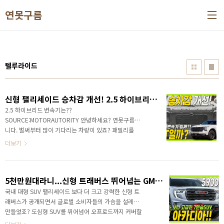
본문 바로가기
연못구름
텔루라이드
신형 팰리세이드 승차감 개선! 2.5 하이브리드는 DCT일까? 8단 자동변속기일까?
2.5 하이브리드 변속기는??
SOURCE:MOTORAUTORITY 안녕하세요? 연못구름입
니다. 벌써부터 많이 기다리는 차량이 있죠? 패밀리를
위한 최고의 SUV는 바로 #팰리세이드 인데요. 팰리세이
더보기
드가 빠르면 올해 하반기 또는 내년 상반기에 출시가 예
상되는 가운데 팰리세이드 테스트 차량이 포착되고 있
습니다. 테스트 차량을 통해서 많은 정보가 파악되고 있
5천만원대라니...신형 트래버스 뛰어넘는 GMC 아카디아!
는데.. SOURCE:CARSCOOPS.COM 최근 실내 공간의
핵심인 운전자 공간까지 포착이 되면서 관심이 증폭되
국내 대형 SUV 팰리세이드 보다 더 크고 강력한 신형 트
었죠? 영상으로 정확한 정보를 가장 먼저 만나보세요!
래버스가 공개되면서 글로벌 소비자들의 가슴을 설레게
만들었죠? 도심형 SUV를 뛰어넘어 오프로드까지 커버할
수 있는 신형 트래버스는 아빠들이 꿈꾸는 대형 SUV입니