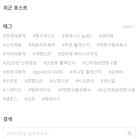
최근 포스트
태그
더보기
현대자동차
팰리세이드
제네시스 gv80
싼타페
신차정보
자동차유튜버
투싼 풀체인지
연못구름유튜브
기아자동차
대형SUV
싼타페 페이스리프트
2020년 신차정보
쏘렌토 풀체인지
신차정보연못구름
쌍용자동차
genesis GV80
카니발 풀체인지
모하비
쏘렌토
중형SUV
소형SUV
비교분석
카니발
스포티지
텔루라이드
#연못구름유튜브
#신차정보연못구름
셀토스
신차
제네시스
검색