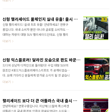
더보기
다. 그런데 신형 트래버스를 단숨에 넘을 수 있는 차량이
있죠? 바로 GM의 고급 상용차 브랜드인 GMC 에서 신형
아카디아를 공개했습니다. 트래버스 뛰어넘는 GMC 아카
신형 팰리세이드 풀체인지 실내 유출! 출시 앞당기나? 싼타페+아이오닉7
디아! 트래버스 보다 고급스러운 SUV 15인치의 세로형
인포테인먼트 전륜 구동력의 끝판왕 기술인 트윈 클러치
신형 팰리세이드! 실내 최초 유출! 안녕하세요? 연못구
오프로드 전용 서스펜션이 제공되며 3열 전동식 폴딩 16
름입니다. 국내 소비자 뿐만 아니라 글로벌 소비자도 기
개의 보스 프리미엄 스피커를 포함해서 노이즈 캔슬링 기
대하는 차량이 대형 SUV 팰리세이드인데요. 신형 팰리
능까지 제공되는 GMC 아카디아의 가격은 놀라지 마세
세이드의 실내가 처음으로 유출되었습니다. 이미 해외
더보기
요! 5900만원에 시작합니다. 고급 대형 SUV가..
채널을 중심으로 빠르게 기사로 다루고 있는데요. 국내
에서도 익숙한 CARSCOOPS.COM를 포함해서 다양한
채널에서 소식을 알 수 있습니다. 새롭게 포착된 실내 공
신형 익스플로러! 달라진 모습으로 판도 바꾼다! 7인승 대형 SUV!
간은 기존 #팰리세이드 다르고 #싼타페 #아이오닉7 을
닮았습니다. 영상으로 정확한 정보를 가장 먼저 만나보
드디어 상남자 디자인으로 돌아왔다! 수입 대형 SUV의
세요!
원조인 #포드익스플로러페이스리프트 가 공개되었습니
다. 오래 기다리신 분들에게 반가운 소식이 될 것 같습니
다. 지금 부터 새로운 익스플로러를 만나보세요! 채널에
더보기
서 6세대 익스플로러 페이스리프트가 중국 시장에 먼저
출시된 소식을 알려드렸습니다. 국내에서 워낙 많은 관심
을 받고 있는 차량이라서 많은 분들이 다양한 반응을 보
팰리세이드 보다 더 큰 아틀라스 국내 출시 임박! 제원&파워트레인&연비
여주셨고... 일부분들은 이 차량은 국내에 출시되지 않는
다고 선을 긋고 댓글로 알려주셨는데요. 영상으로 정확한
안녕하세요? 연못구름입니다. 지난해 11월에 폭스바겐
정보를 가장 먼저 만나보세요!
아틀라스의 국내 환경부 인증이 완료되었다는 소식을