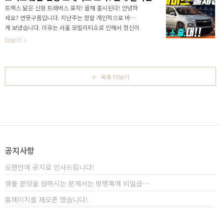
테인먼트는 놀라움을 감추기 힘들었습니다. 영상으로
트랙스 닮은 신형 트래버스 포착! 올해 출시된다! 안녕하
정확한 정보를 가장 먼저 만나보세요! 최근 트레일블레
세요? 연못구름입니다. 지난주는 정말 개인적으로 바쁘
이저 시승을 마쳤는데 앞으로 쉐보레는 소형급 차량에
게 보냈습니다. 이유는 서울 모빌리티쇼로 인해서 정신이
는 8인치 계기판과 11인치 인포테인먼트를 적용하고 중
없었죠? 일주일 정도 모터쇼에 집중하다보니, 미처 알리
더보기
형급 이상에서는 11인치 계기판과 17인치 인포테인먼
드리지 못한 소식이 너무 많았네요! 베일 벗기 시작한 트
트로 차별화 하는 것 같습..
래버스 풀체인지! 영상으로 정확한 소식을 빠르게 만나보
세요! 먼저 요즘 정말 핫한 브랜드가 #쉐보레 이죠? 오랜
만에 출시한 #신형트랙스 는 벌써 2만대를 넘었다는 소
목록 더보기
식이 들리죠? 이 정도 판매량이 얼마나 대단한 것이냐면
국내에서 쉐보레가 5만 5천대를 국내에서 판매했어요!
그리고 작년인 22년도는 3만 7천대를 판매했습니다. 그
런데 트랙스가 공개된지 10여일이 지났는데 2만대라면
거의 절반의 판매량을 이미 채운 것이죠! 물론 실구매자
는 ..
공지사항
오랜만에 공지로 인사드립니다!
생물 분양을 원하시는 분께서는 방명록에 비밀글⋯
홈페이지를 재오픈 했습니다!