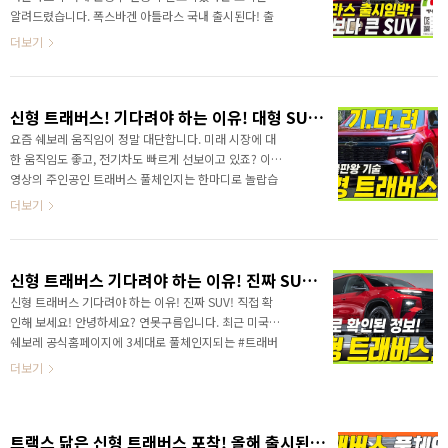
알려드렸습니다. 폭스바겐 아틀라스 국내 출시된다! 출
처 입력 올해 출시가 확정된 상황에서 출시 직전에 마지
더보기
막 인증이라고 할 수 있는 #환경부배출가스 및 #소음인
증 이 완료된 것이죠! #아틀라스 는 #폭스바겐 에서 가
장 큰 대형 SUV로 국내에서는 현대 #팰리세이드 나 쉐
신형 트래버스! 기다려야 하는 이유! 대형 SUV 끝판왕 기술!
보레 #트래버스 와 경쟁할 수 있는 보기 힘든 대형 SUV
입니다. 그래서 많은 분들이 기다렸는데요. 연비를 포함
요즘 쉐보레 움직임이 정말 대단합니다. 미래 시장에 대
해서 최근 업데이트된 소식을 알려드립니다. 먼저 업데
한 움직임도 좋고, 전기차도 빠르게 선보이고 있죠? 이번
이트된 연비소식부터 보시죠! 대형 SUV에서 연비는 중
영상의 주인공인 트래버스 풀체인지는 한마디로 놀랍습
요한 기준이죠? 공식 연비는 복합연비 8.6km/L 이며,
니다. 카니발 보다도 훨씬 큰 차량인데, 이렇게 멋져도 되
더보기
도심연비 7.6km/L 고속도로연비 10.1km/L 영상으로
나요? 영상으로 정확한 정보를 가장 먼저 만나보세요!
정..
신형 트래버스 기다려야 하는 이유! 진짜 SUV! 직접 확인해 보세요!
신형 트래버스 기다려야 하는 이유! 진짜 SUV! 직접 확
인해 보세요! 안녕하세요? 연못구름입니다. 최근 미국
쉐보레 공식홈페이지에 3세대로 풀체인지되는 #트래버
스 가 공개되면서 국내에서도 난리가 났었죠? 멋진 외부
더보기
디자인은 지금까지 봤던 어떤 SUV와 비교해도 더 강력
한 모습으로 달라지면서 트랜스포머에 나올 것 같은 디
자인을 달라졌습니다. 또한 트래버스 역시 사골 실내를
트랙스 닮은 신형 트래버스 포착! 올해 출시된다!
대표했던 차량이었는데, 11인치 계기판과 17인치 인포