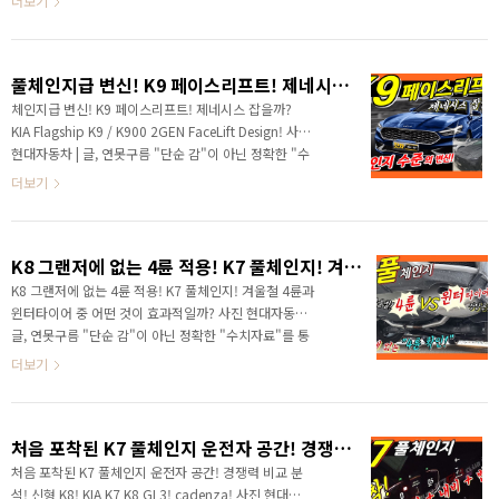
더보기
말이 나왔지만, 공식 확인할 ..
는 연못구름입니다! 안녕하세요? 연못구름입니다. 길고
길었던 설 연휴가 마무리 되었네요! 코로나로 인해서 친
지분들도 모이기 힘들고 반가운 얼굴도 보기 힘들었는데
풀체인지급 변신! K9 페이스리프트! 제네시스 잡을까? KIA Flagship K9 / K900 2GEN FaceLift Design!
아쉬움도 있는 것 같습니다. 이제 출시가 두 달도 남지 않
는 기아 플래그십 세단인 K9 페이스리프트가 포착되었습
체인지급 변신! K9 페이스리프트! 제네시스 잡을까?
니다. 영상으로 먼저 만나 보시죠! ​# 세부적인 내용을 담
KIA Flagship K9 / K900 2GEN FaceLift Design! 사진
고 있는 영상으로 보시길 추천합니다. ※ 유튜브에서 "연
현대자동차 | 글, 연못구름 "단순 감"이 아닌 정확한 "수
못구름"채널을 "구독"하시면 신차 소식을 빠르고 정확하
치자료"를 통해서 비교 분석 자료를 제시하는 연못구름
더보기
게 받아..
입니다! 안녕하세요? 연못구름입니다. 올해도 다양한 신
차 소식이 들리는데 이번 영상에서는 기아차 최상의 기
함이 K9 페이스리프트 2번째 소식을 준비했습니다. 쏘
K8 그랜저에 없는 4륜 적용! K7 풀체인지! 겨울철 4륜과 윈터타이어 중 어떤 것이 효과적일까?
나타와 싼타페의 아성을 무너뜨리고 대한민국 자동차
시장에 지각변동을 일으키고 있는 기아차에게 마음 아
K8 그랜저에 없는 4륜 적용! K7 풀체인지! 겨울철 4륜과
픈 존재가 있다면 K9이 아닐까요? 프리미엄으로 무장한
윈터타이어 중 어떤 것이 효과적일까? 사진 현대자동차 |
제네시스 앞에서 "바람 앞의 촛불"처럼 약한 모습을 보
글, 연못구름 "단순 감"이 아닌 정확한 "수치자료"를 통
여주고 있습니다. 인지도는 판매량으로 이어지는데 작
해서 비교 분석 자료를 제시하는 연못구름입니다! 안녕하
더보기
년도 준대형과 대형급 차량의 판매량을 보면,..
세요? 연못구름입니다. 연초부터 가장 핫한 차량이 있다
면 3인방이죠! 그랜저를 뛰어 뛰어넘으려고 칼을 갈고 출
시된 기아차 K7, K8, 순수 전기 차이 면서 최초의 EGMP
처음 포착된 K7 풀체인지 운전자 공간! 경쟁력 비교 분석! 신형 K8! KIA K7 K8 GL3! cadenza!
전기차 플랫폼으로 제작된 아이오닉 5, 그리고 독점적인
미니밴 지휘를 가진 카니발을 견제하기 위해서 출시된 스
처음 포착된 K7 풀체인지 운전자 공간! 경쟁력 비교 분
타리아인 것 같습니다. 3대의 차량은 3월과 4월에 공개
석! 신형 K8! KIA K7 K8 GL3! cadenza! 사진 현대자