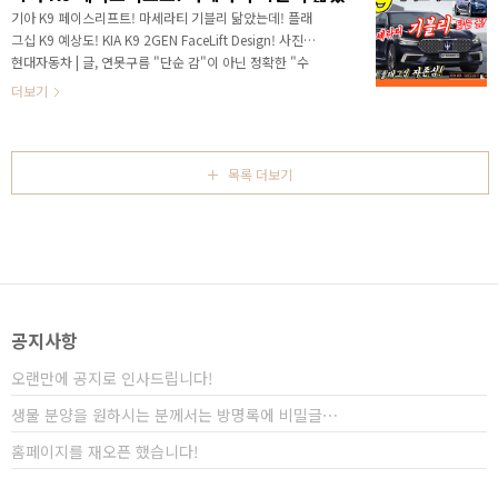
신하게 되는데, 기아차의 홈페이지에는 새로운 로고와
기아 K9 페이스리프트! 마세라티 기블리 닮았는데! 플래
시작을 알리는 화면을 볼 수 있습니다. 더 이상 기아차
그십 K9 예상도! KIA K9 2GEN FaceLift Design! 사진
본사 외벽에 붙어있었던 기존 로고도 볼 수 없게 되었죠!
현대자동차 | 글, 연못구름 "단순 감"이 아닌 정확한 "수
새로운 전동화 시대를 맞이하면서 기아차는 새로운 로
치자료"를 통해서 비교 분석 자료를 제시하는 연못구름
더보기
고와 슬로건을 선보였습니다. Movement ..
입니다! 인지도면에서 막강한 제네시스 앞에 K9 페이스
리프트는 기아차 플래그십 세단으로 자존심을 지킬 수 있
을까요? 안녕하세요? 연못구름입니다! 올해는 국내 제조
사의 대형급 차량이 출시가 되면서 진정한 주인공 역할을
목록 더보기
하게 될 것 같습니다. 첫 번째 주인공은 상반기에 상품성
강화 버전인 페이스리프트가 예정 중인 기아차 플래그십
K9입니다. 지금은 제네시스 G90이 국내 플래그십 세단
을 대표하지만 기아차는 포텐샤 엔터프라이즈와 같은 플
래그십 세단을 출시하면서 당시에 현..
공지사항
오랜만에 공지로 인사드립니다!
생물 분양을 원하시는 분께서는 방명록에 비밀글⋯
홈페이지를 재오픈 했습니다!