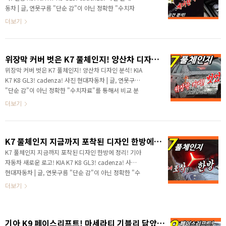
또는 출시가 될 것으로 예상되는 차량입니다. 가장 먼저
동차 | 글, 연못구름 "단순 감"이 아닌 정확한 "수치자
출시될 K7 풀체인지에 4륜이 적용될 것 같다고 초기 영
료"를 통해서 비교 분석 자료를 제시하는 연못구름입니
더보기
상부터 알려드렸는데 국내 출시가..
다! 3세대로 풀체인지 되는 K7 실내공간의 핵심인 운전
자 공간이 처음 포착되었습니다. 계기판과 인포테인먼
트가 하나로 연결된 파노라마 디스플레이가 제공되네
위장막 커버 벗은 K7 풀체인지! 양산차 디자인 분석! KIA K7 K8 GL3! cadenza!
요! 작정하고 만든 것 같은데, 어떤 경쟁력을 제공하는지
빠르게 보시죠! # 세부적인 내용을 담고 있는 영상으로
위장막 커버 벗은 K7 풀체인지! 양산차 디자인 분석! KIA
보시길 추천합니다. 안녕하세요? 연못구름입니다. 기아
K7 K8 GL3! cadenza! 사진 현대자동차 | 글, 연못구름
차의 반란은 올해도 계속되는 것 같습니다. 작년에 K5와
"단순 감"이 아닌 정확한 "수치자료"를 통해서 비교 분
쏘렌토가 형제차그룹의 쏘나타와 싼타페를 완전히 누르
석 자료를 제시하는 연못구름입니다! 드디어 K7 풀체인
더보기
는 대한민국 시장에서 보기 힘든 반란을 일으켰죠? ..
지 위장막 커버가 제거된 테스트 차량이 두바이에서 포착
되었습니다. 위장막 커버가 제거되었다는 점은 출시가 정
말 가까워졌다는 증거와 함께 양산차라고 생각해도 무방
K7 풀체인지 지금까지 포착된 디자인 한방에 정리! 기아자동차 새로운 로고! KIA K7 K8 GL3! cadenza!
하다는 점이겠죠? 곧 양산차가 본격적으로 생산되기 시
작하고 사전 계약을 포함한 출시 소식도 들리기 시작할
K7 풀체인지 지금까지 포착된 디자인 한방에 정리! 기아
것 같네요! # 세부적인 내용을 담고 있는 영상으로 보시
자동차 새로운 로고! KIA K7 K8 GL3! cadenza! 사진
길 추천합니다. ▲ SOURCE : @cars_secrets 안녕하세
현대자동차 | 글, 연못구름 "단순 감"이 아닌 정확한 "수
요? 연못구름입니다. 출시가 임박한 기아차 준대형 세단
치자료"를 통해서 비교 분석 자료를 제시하는 연못구름
더보기
3세대 K7 테스트 차량이 ..
입니다! 안녕하세요? 연못구름입니다. 새해가 들어서면
서 기아차가 어떤 때 보다도 더욱 빠르게 움직이고 있습
니다. # 세부적인 내용을 담고 있는 영상으로 보시길 추
기아 K9 페이스리프트! 마세라티 기블리 닮았는데! 플래그십 K9 예상도! KIA K9 2GEN FaceLift Design!
천합니다. 이제 몇 시간 후면 기아차는 완전히 새롭게 변