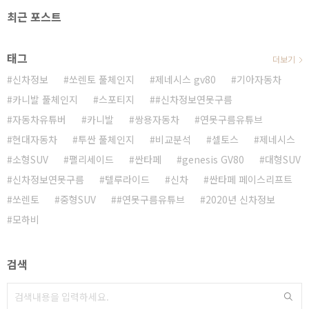
최근 포스트
태그
더보기
신차정보
쏘렌토 풀체인지
제네시스 gv80
기아자동차
카니발 풀체인지
스포티지
#신차정보연못구름
자동차유튜버
카니발
쌍용자동차
연못구름유튜브
현대자동차
투싼 풀체인지
비교분석
셀토스
제네시스
소형SUV
팰리세이드
싼타페
genesis GV80
대형SUV
신차정보연못구름
텔루라이드
신차
싼타페 페이스리프트
쏘렌토
중형SUV
#연못구름유튜브
2020년 신차정보
모하비
검색