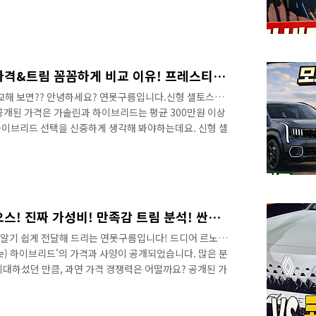
기! 주행성능 GV80보다 뛰어난데..&nbsp;&nbsp;">
! 직접 시승해 보니.. GMC의 명성은 역시라는 생각을
받은 트래버스의 고급형이 아카디아라고 할 수 있는데..
 없을 것 같습니다. 어떤 점에서 팰리세이드와 GV80과
.
신형 셀토스 VS 스포티지 가격&트림 꼼꼼하게 비교 이유! 프레스티지라면...스포티지 구입해야 하는 이유! #하이브리드 #KIA #seltos #SPORTAGE #hybrid
비교해 보면?? 안녕하세요? 연못구름입니다.신형 셀토스의
공개된 가격은 가솔린과 하이브리드는 평균 300만원 이상
하이브리드 선택을 신중하게 생각해 봐야하는데요. 신형 셀
 비교 이유! 프레스티지라면...&nbsp;&nbsp;"> 하이
S 스포티지 트림에 따라서 예상보다 가격 차이가 덜 발생될
 봐야 하는데.. 어떤 차이가 있는지 영상으로 만나보세요!
림 꼼꼼하게 비교 이유! 프레스티지라
 놓치지 ..
르노 필랑트 VS 그랑 콜레오스! 진짜 가성비! 만족감 트림 분석! 싼타페 쏘렌토 팰리세이드 보다 좋은 이유!
 알기 쉽게 전달해 드리는 연못구름입니다! 드디어 르노의
ante) 하이브리드'의 가격과 사양이 공개되었습니다. 많은 분
기대하셨던 만큼, 과연 가격 경쟁력은 어떨까요? 공개된 가
, '에스프리 알핀' 세 가지 트림 중 어떤 걸 선택하는 게 가
드리겠습니다. 그리고 그랑 콜레오스를 함께 고민하시는 분
 드리겠습니다. 4331만원! 가성비 테크노 만족도 아이코