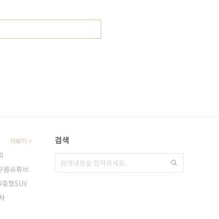
검색
더보기
0
구름유튜브
중형SUV
차