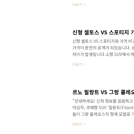
까요? 팰리세이드 차주! 아카디아 시승
더보기
주행성능만큼은 아카디아가 뛰어납니다
하게 되었습니다. 주행성능으로 인정
GM만의 주행성능은 인정하지 않을 수
다른지.. 팰리세이드 차주! 아카디아 .
신형 셀토스 VS 스포티지와 가격 
가격이 완전히 공개가 되었습니다. 
차이가 발생됩니다.소형 SUV에서 
토스 VS 스포티지 가격&트림 꼼꼼하게
더보기
브리드를 구입한다면 신형 셀토스 V
수 있습니다.그래서..꼼꼼하게 비교해
신형 셀토스 VS 스포티지 가격&트
면...&nbsp;&nbsp;"> 다음 소식도
"안녕하세요! 신차 정보를 꼼꼼하고
야심작, 쿠페형 SUV '필랑트(Fil
들이 그랑 콜레오스의 형제 모델로 
격표를 바탕으로 '테크노', '아이코닉'
더보기
장 현명한 소비일지, 제가 딱 정해
들이 많죠? 영상 끝에서 함께 비교해