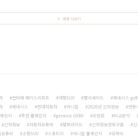
요한 가격부터 살펴보겠습니다. 친환경차 세제 혜택을 받은
 '테크노'는 ..
목록 더보기
차
싼타페 페이스리프트
대형SUV
팰리세이드
제네시스 gv8
차
제네시스
현대자동차
카니발
2020년 신차정보
연못
풀체인지
투싼 풀체인지
genesis GV80
쏘렌토
비교분석
신차정보
자동차유튜버
텔루라이드
신차정보연못구름
신
름유튜브
소형SUV
스포티지
카니발 풀체인지
모하비