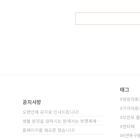
닉 필랑트 가격분석!"먼저 가장 중
후의 실구매가 기준입니다. 기본 트림인
태그
쌍용자동
공지사항
기아자동
오랜만에 공지로 인사드립니다!
쏘렌토 
생물 분양을 원하시는 분께서는 방명록에 비밀글⋯
싼타페
홈페이지를 재오픈 했습니다!
#연못구