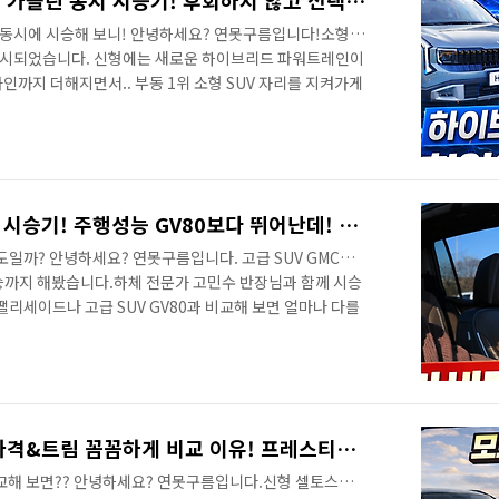
신형 셀토스 하이브리드 VS 가솔린 동시 시승기! 후회하지 않고 선택 방법! 죄송합니다! E-AWD #KIA #seltos #SPORTAGE
린 동시에 시승해 보니! 안녕하세요? 연못구름입니다!소형
 출시되었습니다. 신형에는 새로운 하이브리드 파워트레인이
까지 더해지면서.. 부동 1위 소형 SUV 자리를 지켜가게
드 VS 가솔린 동시 시승기! 선택 방법!
 놓치지 않고 빠르게 보고 싶다면 채널에 구독과 알림설정 잊지
 신차구입+ 가장 빠르게 받을 수 있는 방법은 장기렌트나 리
www.welcar.kr/recommend?userId=43049 신차정
팰리세이드 차주! 아카디아 시승기! 주행성능 GV80보다 뛰어난데! #대형SUV #ACADIA #더모스트 #GMC #트래버스 #쉐보레
도일까? 안녕하세요? 연못구름입니다. 고급 SUV GMC에
승까지 해봤습니다.하체 전문가 고민수 반장님과 함께 시승
팰리세이드나 고급 SUV GV80과 비교해 보면 얼마나 다를
기! 주행성능 GV80보다 뛰어난데..&nbsp;&nbsp;">
! 직접 시승해 보니.. GMC의 명성은 역시라는 생각을
정받은 트래버스의 고급형이 아카디아라고 할 수 있는
을 수 없을 것 같습니다. 어떤 점에서 팰리세이드와 GV80
 ..
신형 셀토스 VS 스포티지 가격&트림 꼼꼼하게 비교 이유! 프레스티지라면...스포티지 구입해야 하는 이유! #하이브리드 #KIA #seltos #SPORTAGE #hybrid
비교해 보면?? 안녕하세요? 연못구름입니다.신형 셀토스의