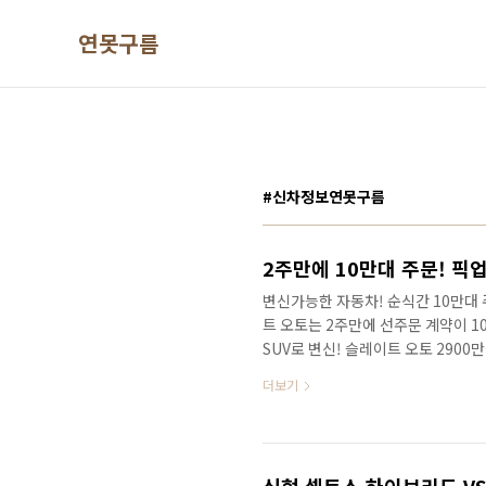
본문 바로가기
연못구름
#신차정보연못구름
변신가능한 자동차! 순식간 10만대
트 오토는 2주만에 선주문 계약이 1
SUV로 변신! 슬레이트 오토 2900만
&nbsp;&nbsp;"> 슬레이트 오
더보기
할 수 있는 특별한 기능을 제공하기
다. 2900만원에 구입이 가능한 슬
대 주문! 픽업이 SUV로 변신! 슬레이
혁신 #리비안&nbs..