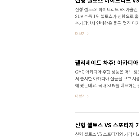
신형 셀토스! 하이브리드 VS 가솔
SUV 부동 1위 셀토스가 신형으로
추가되면서 연비왕은 물론!멋진 디자인
될 것 같습니다. 신형 셀토스 하이브리
더보기
&nbsp;&nbsp;"> 다음 소식도
마세요! 감사합니다. ✔ 2% 캐시백
스입니다. (하단 링크 복사)https://
보는 유튜브 연못구름 채널을..
GMC 아카디아 주행 성능은 어느 정
서 출시한 아카디아 실물을 보고 시
해 봤는데요. 국내 SUV를 대표하는 
까요? 팰리세이드 차주! 아카디아 시승
더보기
주행성능만큼은 아카디아가 뛰어납니다
하게 되었습니다. 주행성능으로 인
데..GM만의 주행성능은 인정하지 않
과 다른지.. 팰리세이드 차주! 아카디아
신형 셀토스 VS 스포티지와 가격 