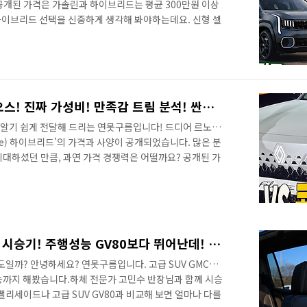
공개된 가격은 가솔린과 하이브리드는 평균 300만원 이상
하이브리드 선택을 신중하게 생각해 봐야하는데요. 신형 셀
 비교 이유! 프레스티지라면...&nbsp;&nbsp;"> 하이
S 스포티지 트림에 따라서 예상보다 가격 차이가 덜 발생될
 봐야 하는데.. 어떤 차이가 있는지 영상으로 만나보세요!
림 꼼꼼하게 비교 이유! 프레스티지라
 놓..
르노 필랑트 VS 그랑 콜레오스! 진짜 가성비! 만족감 트림 분석! 싼타페 쏘렌토 팰리세이드 보다 좋은 이유!
 알기 쉽게 전달해 드리는 연못구름입니다! 드디어 르노의
ante) 하이브리드'의 가격과 사양이 공개되었습니다. 많은 분
기대하셨던 만큼, 과연 가격 경쟁력은 어떨까요? 공개된 가
, '에스프리 알핀' 세 가지 트림 중 어떤 걸 선택하는 게 가
드리겠습니다. 그리고 그랑 콜레오스를 함께 고민하시는 분
 드리겠습니다. 4331만원! 가성비 테크노 만족도 아이코
요한 가격부터 살펴보겠습니다. 친환경차 세제 혜택을 받은
 '테크노'는 ..
팰리세이드 차주! 아카디아 시승기! 주행성능 GV80보다 뛰어난데! #대형SUV #ACADIA #더모스트 #GMC #트래버스 #쉐보레
도일까? 안녕하세요? 연못구름입니다. 고급 SUV GMC에
승까지 해봤습니다.하체 전문가 고민수 반장님과 함께 시승
팰리세이드나 고급 SUV GV80과 비교해 보면 얼마나 다를