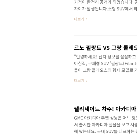
가격이 완전히 공개가 되었습니다. 
차이가 발생됩니다.소형 SUV에서 
토스 VS 스포티지 가격&트림 꼼꼼하게
더보기
브리드를 구입한다면 신형 셀토스 V
수 있습니다.그래서..꼼꼼하게 비교해
신형 셀토스 VS 스포티지 가격&트
면...&nbsp;&nbsp;"> 다음 소식도
"안녕하세요! 신차 정보를 꼼꼼하고
야심작, 쿠페형 SUV '필랑트(Fil
들이 그랑 콜레오스의 형제 모델로 
격표를 바탕으로 '테크노', '아이코닉'
더보기
장 현명한 소비일지, 제가 딱 정해
들이 많죠? 영상 끝에서 함께 비교해
닉 필랑트 가격분석!"먼저 가장 중
후의 실구매가 기준입니다. 기본 트림인
GMC 아카디아 주행 성능은 어느 정
서 출시한 아카디아 실물을 보고 시
해 봤는데요. 국내 SUV를 대표하는 