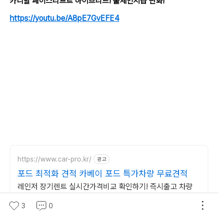
카니발 페이스리프트 하이브리드! 풀체인지급 변화!
https://youtu.be/A8pE7GvEFE4
https://www.car-pro.kr/
광고
포드 최적화 견적 카베이 포드 특가차량 무료견적
레인저 장기렌트 실시간가격비교 확인하기! 즉시출고 차량
선점! 특가차종! 수입차 최대 할인 견적! 온라인계약! 최적가
3
0
프로모션 차량 빠른출고 선점하세요.