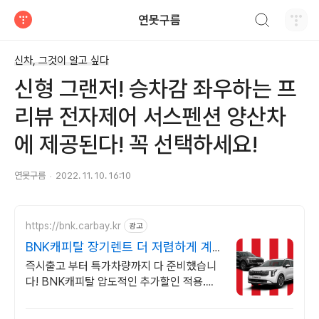
검색하기
연못구름
티스토리
신차, 그것이 알고 싶다
신형 그랜저! 승차감 좌우하는 프
리뷰 전자제어 서스펜션 양산차
에 제공된다! 꼭 선택하세요!
연못구름
2022. 11. 10. 16:10
https://bnk.carbay.kr
광고
BNK캐피탈 장기렌트 더 저렴하게 계
약하고
즉시출고 부터 특가차량까지 다 준비했습니
다! BNK캐피탈 압도적인 추가할인 적용.
BNK에서 자랑하는 7일이내 빠른출고, 할인
+ 추가할인으로 더 저렴한 견적!