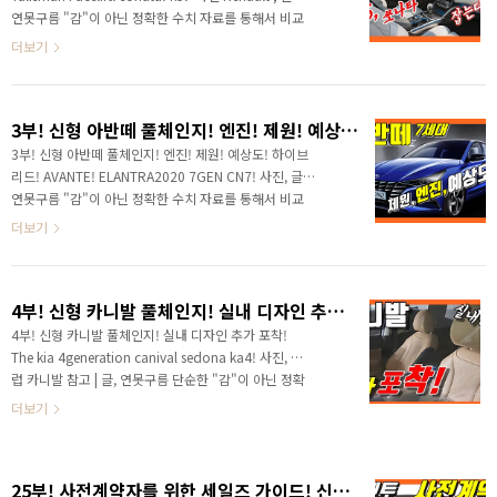
것으로 비교해 본다면 역대급이라는 표현이 적합할 것 같
연못구름 "감"이 아닌 정확한 수치 자료를 통해서 비교
습니다. 4세대 쏘렌토의 인기는 기대 이상이고, 상품성이
분석 자료를 제시하는 연못구름입니다! 안녕하세요? 연
더보기
대폭 강화되면서 가격도 높..
못구름입니다. 오래 기다리셨죠? SM6 페이스리프트 소
식을 세부적으로 알려드립니다. 2016년도에 출시와 함
께 유럽 감성을 대표했던 SM6는 언제부터 인가 꼬리를
3부! 신형 아반떼 풀체인지! 엔진! 제원! 예상도! 하이브리드! AVANTE! ELANTRA2020 7GEN CN7!
감추고 조금 부진한 모습을 보여주고 있습니다. 처음 선
보일 당시만 해도 최근 선보인 K5를 연상시킬 만큼 정말
3부! 신형 아반떼 풀체인지! 엔진! 제원! 예상도! 하이브
큰 이슈가 되었던 차량이 SM6이었습니다. 다시 시승장
리드! AVANTE! ELANTRA2020 7GEN CN7! 사진, 글 |
에서 만난 SM6는 멋진 디자인 함께 실내는 고급스러운
연못구름 "감"이 아닌 정확한 수치 자료를 통해서 비교
다이아몬드 패턴 퀼팅 시트 디자인 때문에 국산차와 차
분석 자료를 제시하는 연못구름입니다! 안녕하세요? 연
더보기
별되는 디자인은 쏘..
못구름입니다! 지난해 말에 7세대로 풀체인지 되는 아반
떼 풀체인지 1부 소식을 전달해 드리면서 소식을 다루는
분들이 없다 보니 실제 출시가 되는지에 대한 문의를 많
4부! 신형 카니발 풀체인지! 실내 디자인 추가 포착! The kia 4generation canival sedona ka4!
이 받았습니다. 그리고 이번 달 초에 2부 영상으로 3세대
플랫폼과 일체형 디스플레이가 적용될 것 같다는 의견을
4부! 신형 카니발 풀체인지! 실내 디자인 추가 포착!
알려드렸습니다. 하지만 2달이 지났음에도 불구하고 아
The kia 4generation canival sedona ka4! 사진, 클
반떼와 관련된 뉴스와 영상이 없다 보니 여전히 돌아오는
럽 카니발 참고 | 글, 연못구름 단순한 "감"이 아닌 정확
문의는 정말 출시가 되는지 여부가 가장 많았습니다. 아
한 수치자료를 통해서 비교 분석 자료를 제시하는 연못
더보기
반떼 명성이 있는 차량인데... 정..
구름입니다! 안녕하세요? 연못구름입니다! 지난 영상
내용이 길어지다 보니 실내 사진을 다 알려드리지 못해
서 이번 4부 영상에서는 실내 부분을 조금 더 살펴보겠
25부! 사전계약자를 위한 세일즈 가이드! 신형 쏘렌토 풀체인지! 가격,옵션,신기술,하이브리드! 영업자료! KIA 4GEN SORENTO MQ4 HEV SUV!
습니다. # 3부 영상을 아직 시청하지 않으셨다면 하단