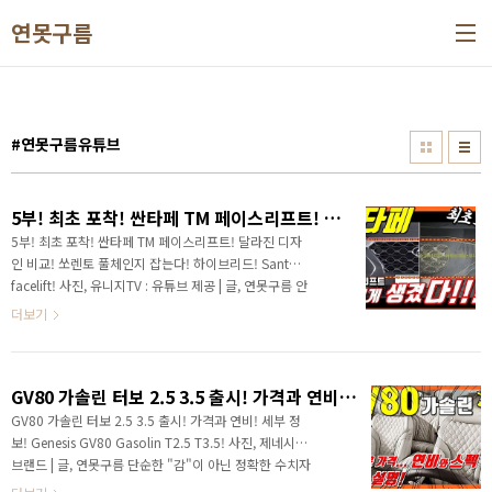
본문 바로가기
연못구름
#연못구름유튜브
5부! 최초 포착! 싼타페 TM 페이스리프트! 달라진 디자인 비교! 쏘렌토 풀체인지 잡는다! 하이브리드! Santafe facelift!
5부! 최초 포착! 싼타페 TM 페이스리프트! 달라진 디자
인 비교! 쏘렌토 풀체인지 잡는다! 하이브리드! Santafe
facelift! 사진, 유니지TV : 유튜브 제공 | 글, 연못구름 안
녕하세요? 연못구름입니다! 올해는 초반부터 신차가 쏟
더보기
아지고 있습니다. 1월에 프리미엄 브랜드인 제네시스에
서 GV80을 선보였고, 쉐보레에서 트레일 블레이저를
선보였습니다. 최근에는 싼타페와 함께 중형 SUV의 주
GV80 가솔린 터보 2.5 3.5 출시! 가격과 연비! 세부 정보! Genesis GV80 Gasolin T2.5 T3.5!
인공 역할을 하는 쏘렌토가 선보였습니다. "정말 정신없
이 쏟아지네요^^" 그리고 이번 달에는 3대의 차량이 출
GV80 가솔린 터보 2.5 3.5 출시! 가격과 연비! 세부 정
격을 대기하고 있으며 7세대 아반떼와 제네시스 3세대
보! Genesis GV80 Gasolin T2.5 T3.5! 사진, 제네시스
G80이 출격을 준비하고 있습니다. 지난주에는 르노삼
브랜드 | 글, 연못구름 단순한 "감"이 아닌 정확한 수치자
성 XM3가 출시가 되었습니다. 이렇게만 보더라도 5대
료를 통해서 비교 분석 자료를 제시하는 연못구름입니다!