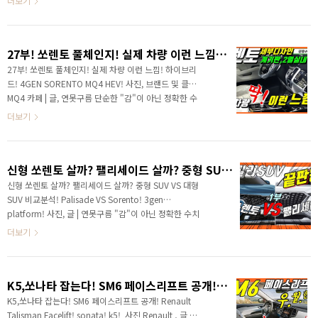
더보기
의 차량이 출시가 되었는데, 앞으로 2달 ..
안녕하세요? 연못구름입니다! 올해 초 제네시스 최초의
SUV인 GV80이 출시가 되었습니다. 초기에 선보인 모델
에는 디젤 모델만 출시가 되어서 아쉬움이 있었습니다.
27부! 쏘렌토 풀체인지! 실제 차량 이런 느낌! 하이브리드! 4GEN SORENTO MQ4 HEV!
▲ SOURCE : GV80 CLUG / 네이버 카페 하지만 아쉬
움은 곧 사라지게 될 것 같습니다. 차주 월요일 3월 9일
27부! 쏘렌토 풀체인지! 실제 차량 이런 느낌! 하이브리
10시부터 가솔린 모델의 계약이 시작됩니다. 한 가지 주
드! 4GEN SORENTO MQ4 HEV! 사진, 브랜드 및 클럽
의하실 점이라면 현재 디젤 모델을 이미 계약하신 분들이
MQ4 카페 | 글, 연못구름 단순한 "감"이 아닌 정확한 수
라면 해약 후에 재계약을 해야 합니다. 하지만 꼼수가 있
치자료를 통해서 비교 분석 자료를 제시하는 연못구름
더보기
겠..
입니다! 안녕하세요? 연못구름입니다. 사전 계약을 시작
한 4세대 쏘렌토가 첫날 판매량이 18,000대 넘어서면
서 이슈가 되었습니다. 하지만 하이브리드 차량은 사전
신형 쏘렌토 살까? 팰리세이드 살까? 중형 SUV VS 대형 SUV 비교분석! 3gen platform!
계약 하루 만에 판매 중단이 되는 초유의 사태를 겪고 있
습니다. 한마디로 천당과 지옥을 "왔다 갔다" 하고 있는
신형 쏘렌토 살까? 팰리세이드 살까? 중형 SUV VS 대형
것 같습니다. 이번주 중에 보상안에 대한 기아차의 공식
SUV 비교분석! Palisade VS Sorento! 3gen
입장이 나올 것으로 알려졌습니다. 기아차에서 정식 공
platform! 사진, 글 | 연못구름 "감"이 아닌 정확한 수치
개한 이미지를 보면 정말 멋지다는 생각을 하게 됩니다.
자료를 통해서 비교 분석 자료를 제시하는 연못구름입니
더보기
제조사가 공개한 사진은 좋은 환경에서 최..
다! 안녕하세요? 연못구름입니다! 신형 쏘렌토의 영상은
25부까지 전달해 드리면서, 하이브리드 차량을 구입하실
분들은 첫날에 계약하시라고 알려드렸습니다. 첫날 사전
K5,쏘나타 잡는다! SM6 페이스리프트 공개! Renault Talisman Facelift! sonata! k5!
계약 판매량은 무려 1만 8000대를 돌파하면서 대한민국
사전 계약 판매량의 역사를 기록하게 되었습니다. 특히
K5,쏘나타 잡는다! SM6 페이스리프트 공개! Renault
경쟁 차량인 싼타페 TM이 첫날 9000대가 되지 않았던
Talisman Facelift! sonata! k5! ​ 사진 Renault , 글 |