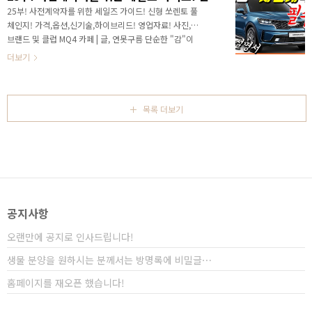
영상 부터 보시는 것이 좋습니다. 영상을 시청하시기 전
25부! 사전계약자를 위한 세일즈 가이드! 신형 쏘렌토 풀
에 "유튜브 구독(상기 이미지 클릭)" 부탁드립니다! 신
체인지! 가격,옵션,신기술,하이브리드! 영업자료! 사진,
차 소식을 빠르고 정확하게 받아보실 수 있습니다! 그리
브랜드 및 클럽 MQ4 카페 | 글, 연못구름 단순한 "감"이
고 도움이 필요하신 분들에게 공유도 함께 부탁드립니
아닌 정확한 수치자료를 통해서 비교 분석 자료를 제시하
더보기
다. 출시를 앞두고 4세대 카니발 위장막..
는 연못구름입니다! 안녕하세요? 연못구름입니다. 3세대
쏘렌가 출시 된 지 6년이 지나고 드디어 4세대 쏘렌토가
완전히 공개되었습니다. 3세대 쏘렌토는 2014년에 출시
가 되었는데 감회가 새롭네요! # 영상으로 보시면 보다
목록 더보기
세부적인 소식을 볼 수 있습니다. 가장 궁금해 하실 부분
이 가격이라고 생각되는데 이미 공개가 되었죠? 현재 공
개된 가격은 사전 계약 가격이라서 확정가격은 아니니 가
볍게만 참고하시면 좋을 것 같습니다. 금일 유튜브에 가
격 중심으로 다양한 영상이 찾아볼 수 있었..
공지사항
오랜만에 공지로 인사드립니다!
생물 분양을 원하시는 분께서는 방명록에 비밀글⋯
홈페이지를 재오픈 했습니다!