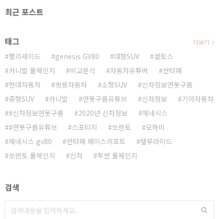
최근 포스트
태그
더보기
팰리세이드
genesis GV80
대형SUV
셀토스
카니발 풀체인지
비교분석
자동차유튜버
싼타페
현대자동차
쌍용자동차
소형SUV
신차정보연못구름
중형SUV
카니발
연못구름유튜브
신차정보
기아자동차
#신차정보연못구름
2020년 신차정보
제네시스
#연못구름유튜브
스포티지
쏘렌토
모하비
제네시스 gv80
싼타페 페이스리프트
텔루라이드
쏘렌토 풀체인지
신차
투싼 풀체인지
검색