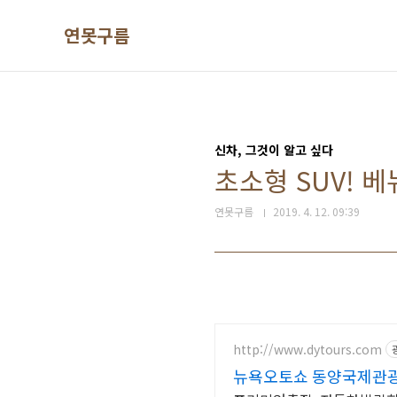
본문 바로가기
연못구름
신차, 그것이 알고 싶다
초소형 SUV! 베뉴
연못구름
2019. 4. 12. 09:39
http://www.dytours.com
뉴욕오토쇼 동양국제관