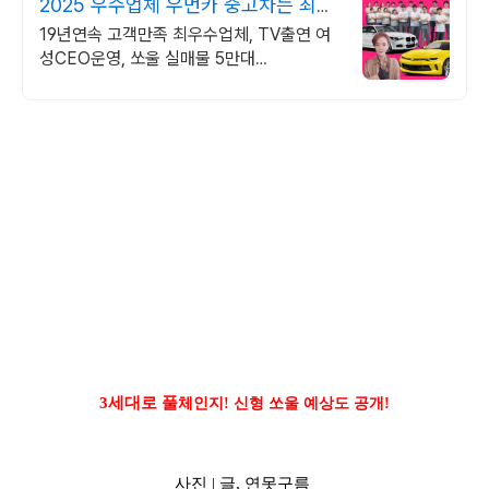
2025 우수업체 우먼카 중고차는 최우
수모범업체에서!
19년연속 고객만족 최우수업체, TV출연 여
성CEO운영, 쏘울 실매물 5만대
2009~2024년 우수 고객만족 업체! 네티즌
선정 최우수 홈페이지!
3세대로 풀
체인지! 신형 쏘울 예상도 공개!
사진 |
글,
연못구름