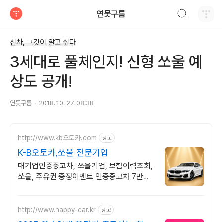
검색하기
연못구름
티스토리
신차, 그것이 알고 싶다
3세대로 풀체인지! 신형 쏘울 예
상도 공개!
연못구름
2018. 10. 27. 08:38
http://www.kb오토카.com
광고
K-B오토카,쏘울 전문기업
대기업인증중고차, 쏘울기업, 보험이력조회,
쏘울, 주유권 증정이벤트 인증중고차 7만대
이상! 찾아가는 홈서비스! 낮은 할부이자율,
24시간실매물전산연동
http://www.happy-car.kr
광고