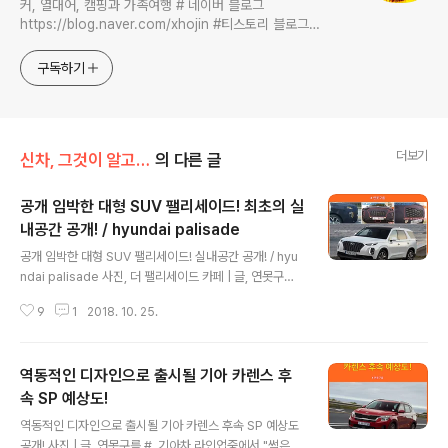
커, 열대어, 캠핑과 가족여행 # 네이버 블로그
https://blog.naver.com/xhojin #티스토리 블로그
https://lastzone.com/ #유튜브
https://www.youtube.com/c/연못구름 콜라보 문의는
구독하기
xhojin@naver.com 으로 주시면 신속하게 답변 드리겠습니
다.
더보기
신차, 그것이 알고 싶다
의 다른 글
공개 임박한 대형 SUV 팰리세이드! 최초의 실
내공간 공개! / hyundai palisade
글 내용
공개 임박한 대형 SUV 팰리세이드! 실내공간 공개! / hyu
ndai palisade 사진, 더 팰리세이드 카페 | 글, 연못구름
# 대한민국 첫 번째 풀사이즈 SUV! 팰리세이드! "감"이 아
9
1
2018. 10. 25.
닌 정확한 "수치자료"를 통해서 비교분석 자료를 제시하는
연못구름입니다! 다음달 중순경에 대한민국을 대표하는 대
형 SUV인 팰리세이드가 완전히 공개될 예정입니다. 팰리
역동적인 디자인으로 출시될 기아 카렌스 후
세이드는 단종된 현대차 베라크루즈와 맥스크루즈 후속이
지만 신차임을 강조하기 위해서 베라크루즈나 맥스크루즈
속 SP 예상도!
글 내용
의 이름을 계승하지 않고 팰리세이드라는 이름으로 출시가
역동적인 디자인으로 출시될 기아 카렌스 후속 SP 예상도
될 예정입니다. 먼저 단종된 베라크루즈는 대형 SUV라고
공개! 사진 | 글, 연못구름 #. 기아차 라인업중에서 "썩은