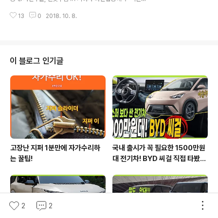
부르기에는 작은 차체 때문에 대형 SUV로 인정하지 않았
이" 처럼 아픈 카렌스! 경쟁력 높은 디자인을 무기로 최근
으며, 맥스크루즈의 경우 싼타페를 늘려놓은 차량으로 소
13
0
2018. 10. 8.
기아차는 SUV를 포함한 세단차량까지도 높은 인기를 얻
비자는 대형 SUV로 인정..
고 있습니다. 특히 고성능 세단인 스팅어의 경우 해외에서
동급인 제네시스 G70 보다도 판매량에서 앞서고 있으며,
중형 SUV를 대표하는 쏘렌토의 경우 부동 1위 싼타페를 2
년 연속 누르고 1위를 차지했다가 최근 출시된 신형 싼타페
이 블로그 인기글
에 조금 눌리는 모습이지만 예상과는 전혀 다른 기아차의
움직임을 볼 수 있습니다. ▲ 2017년 1월 부터 12월까지
RV / MPV 판매량 / 오토다나와 제공 하지만 국내 시장에
서 RV를 대표했던 기아차 카렌스의 경우 한국 GM의 올란
도에 밀려서 ..
고장난 지퍼 1분만에 자가수리하
국내 출시가 꼭 필요한 1500만원
는 꿀팁!
대 전기차! BYD 씨걸 직접 타봤습
니다!
2
2