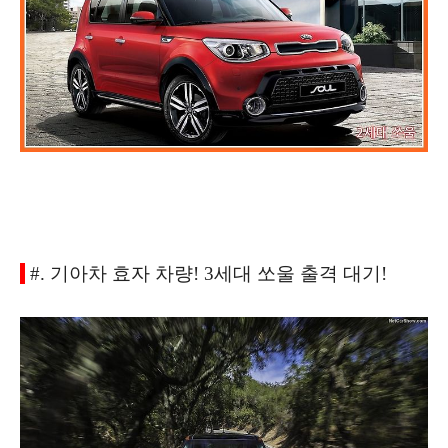
#. 기아차 효자 차량! 3세대 쏘울 출격 대기!