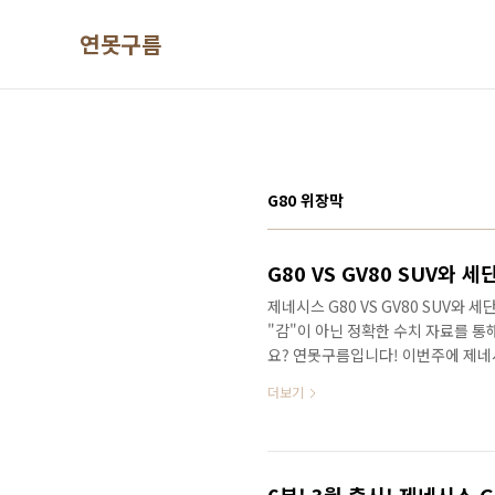
본문 바로가기
연못구름
G80 위장막
제네시스 G80 VS GV80 SUV와 
"감"이 아닌 정확한 수치 자료를 
요? 연못구름입니다! 이번주에 제네시
함께 반응이 정말 뜨거웠는데, 제 기
더보기
가를 받은 것 같습니다. # 연못구름
https://www.youtube.com/ch
차정보 연못구름 단순한 "감"이 아
못구름입니다! 신차정보, 자동차 핫