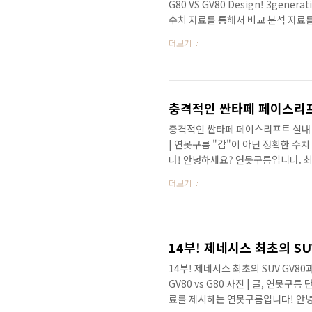
G80 VS GV80 Design! 3gener
수치 자료를 통해서 비교 분석 자료
다. 올해 첫 번째 신차로 제네시스 
더보기
차량을 출시한다는 것 자체가 사실 놀
지연에 지연을 거듭하다가 1월 15일
되었던 차량 중에서도 정말 말이 많
했는데 아직도 출시가 안되..
충격적인 싼타페 페이스리프
충격적인 싼타페 페이스리프트 실내 최초 포
| 연못구름 "감"이 아닌 정확한 수
다! 안녕하세요? 연못구름입니다. 
는 "충격"이라고 표현해야 할 것 같
더보기
시죠? 단순 상품성 변경인 페이스리
전히 변경되면서 신차 이상의 변신을
이슈를 만들었으며, 단순 상품성 변
니다. 이 정도라면 신차 이상의 관심
14부! 제네시스 최초의 SUV GV80과
GV80 vs G80 사진 | 글, 연못
료를 제시하는 연못구름입니다! 안