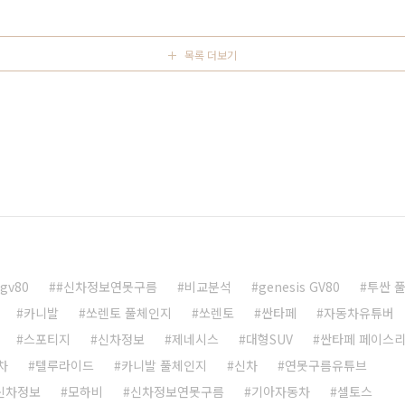
차 신차 예상도 이제 사전 계약을 두 달 정도 앞두고 있는 시
제거되면서 지금까..
목록 더보기
gv80
#신차정보연못구름
비교분석
genesis GV80
투싼 
카니발
쏘렌토 풀체인지
쏘렌토
싼타페
자동차유튜버
스포티지
신차정보
제네시스
대형SUV
싼타페 페이스
차
텔루라이드
카니발 풀체인지
신차
연못구름유튜브
 신차정보
모하비
신차정보연못구름
기아자동차
셀토스