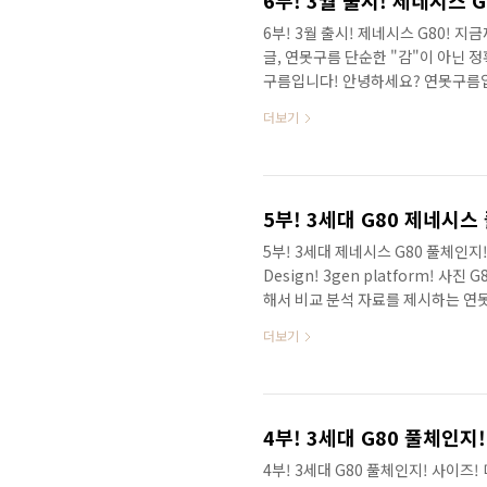
6부! 3월 출시! 제네시스 G80! 지금
글, 연못구름 단순한 "감"이 아닌 
구름입니다! 안녕하세요? 연못구름입니
저가 공개되었습니다. 연못구름 유튜
더보기
발적이었습니다. # 동일한 사진이지
못 보셨다면 하단 링크를 참고해 보세
습니다! 감성적인 실내는 GV80보다
명 RG3인 G80이 실제 차량으로 공개가
5부! 3세대 제네시스 G80 풀체인지! 
Design! 3gen platform! 사
해서 비교 분석 자료를 제시하는 연
신차로 제네시스 GV80이 출시가 되
더보기
판매량 목표의 80%를 사전 계약에
인식이 높았던 차량이었는데, 출시 후
리고 두 번째 주자로 3월 경에 3세대
어서 G80의 소식도 국내에서 가..
4부! 3세대 G80 풀체인지! 사이즈!