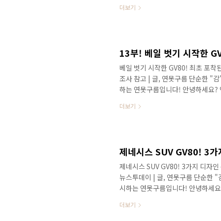
네시스 최초의 SUV인 GV80의 출시
더보기
전 계약을 시작할 것 같은데 상당수의
까지 총 13부의 영상으로 GV80의
커버가 제거된 위장막 테이프만 붙인
습니다. 위장막 커버가 제거된 영상으로
베일 벗기 시작한 GV80! 최초 포착된 
조사 참고 | 글, 연못구름 단순한 
하는 연못구름입니다! 안녕하세요?
초의 SUV인 GV80의 출시가 얼마 
더보기
남았다고 할 수 있기 때문에 관심은 
이겠지만 예비 구매자분들에게는 더욱
막 커버로 베일에 가려 있었던 GV8
인 차량이 포착되었습니다. 위장막 테
제네시스 SUV GV80! 3
제네시스 SUV GV80! 3가지 디자인
뉴스투데이 | 글, 연못구름 단순한 
시하는 연못구름입니다! 안녕하세요?
되는 차량을 제네시스 브랜드 최초의
더보기
지난 2년간 동안 GV80과 관련되어
렸습니다. # 유튜브 영상으로 보기