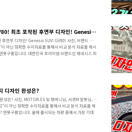
가 이제 정말 얼마 남지 않았습니다. 다음 달 10월에는 사
 정보가 오픈 되기 시작할 것 같습니다. 연못구름은 지금
 소식을 전달해 드렸습니다. 지난 영상인 13부에서는 위장막
 차량이 처음으로 포착되면서 디자인 특징을 분석해 드렸
 ..
13부! 베일 벗기 시작한 GV80! 최초 포착된 후면부 디자인! Genesis SUV! GV80!
후면부 디자인! Genesis SUV! GV80! 사진, 브랜드 제
"감"이 아닌 정확한 수치자료를 통해서 비교 분석 자료를 제시
 연못구름입니다. 대한민국 프리미엄 브랜드인 제네시스 최
남지 않았습니다. 사전계약을 포함하면 이제 50여 일 정도
절정에 이르는 것 같습니다. 특히 자동차를 좋아하는 물론
 그렇겠죠! 이번 13부에서는 정말 오랜 시간 동안 위장
0이 드디어 위장막 커버를 벗겨되면서, 위장막 테이프만 붙
이프 차량이 포..
가지 디자인 완성은?
 완성은? 사진, MOTOR.ES 및 땡머니님, 서경M 알봇님,이
"감"이 아닌 정확한 수치자료를 통해서 비교 분석 자료를 제
 연못구름입니다. 올해 출시되는 차량 중에서 가장 기대
 SUV GV80이라고 여러번 말씀드렸습니다. 연못구름은
서 많은 영상과 다양한 포스팅으로 새로운 소식을 전달해 드
 ("구독"을 누르시면 신차소식을 빠르고 정확하게 받아보실