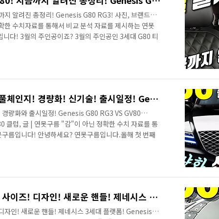
6부! 3월 출시! 제네시스 G80! 지금까지 알려진 총정리! Genesis G80 RG3!
까지 알려진 총정리! Genesis G80 RG3! 사진, 브랜드사 |
정확한 수치자료를 통해서 비교 분석 자료를 제시하는 연못
다! 3월의 주인공이죠? 3월의 주인공인 3세대 G80 티
브 채널을 통해서 소식을 빠르게 알려드렸는데, 반응이 폭
만 편집된 영상으로 보시면 더욱 생동감이 넘치는데 아직
요 디자인은 한마디로 흠잡을 수 있는 부분이 없을 것 같
도 한층 더 감성적인 느낌입니다. 이번 달 말에 3세대 코드
 될 것 ..
5부! 3세대 G80 제네시스 풀체인지! 경량화! 신기술! 출시일정! Genesis G80 VS GV80 Design! 3gen platform!
경량화와 출시일정! Genesis G80 RG3 VS GV80
진 G80 클럽, 글 | 연못구름 "감"이 아닌 정확한 수치 자료를 통
못구름입니다! 안녕하세요? 연못구름입니다.올해 첫 번째
었죠? GV80은 고가의 프리미엄 차량임에도 불구하고 올해
서 판매하는 기염을 보여주었습니다. 출시 전에 부정적인
에 결과는 크게 달랐다고 평가할 수 있을 것 같습니다. 그
로 풀체인지 되는 G80이 출시될 예정입니다. GV80에 이
4부! 3세대 G80 풀체인지! 사이즈! 디자인! 새로운 핸들! 제네시스 3세대 플랫폼! Genesis G80 VS GV80 Design! 3generation platform!
 디자인! 새로운 핸들! 제네시스 3세대 플랫폼! Genesis