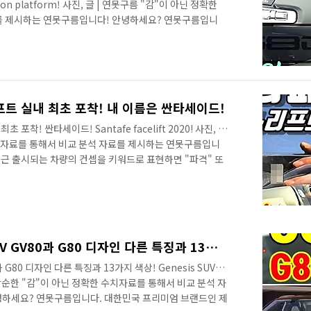
ation platform! 사진, 글 | 연못구름 "감"이 아닌 정확한
를 제시하는 연못구름입니다! 안녕하세요? 연못구름입니
GV80이 출시가 되었죠? 프리미엄 브랜드에서 새해 첫 번째
라운 일이라고 할 수 있습니다. 새로운 디자인의 GV80은
에 출시가 되었습니다. GV80은 지금까지 국내에서 출시가
았던 차량인데, 오죽하면 "군대 갈때 소식을 들었는데 제대
트 실내 최초 포착! 내 이름은 싼타세이드!
착! 싼타세이드! Santafe facelift 2020! 사진, 글
치 자료를 통해서 비교 분석 자료를 제시하는 연못구름입니
최근 출시되는 차량의 컨셉을 키워드로 표현하면 "파격" 또
습니다. 지난해 11월에 출시가 되었던 더 뉴 그랜저 기억하
프트 차량임에도 불구하고 외부 디자인과 실내 디자인이 완
 보여 주었습니다. 따라서 공개와 함께 자동차 시장이 큰
경임에 불구하고 신차 이상의 높은 판매량을 보여주고 있습
을 불러일으켰다고 ..
14부! 제네시스 최초의 SUV GV80과 G80 디자인 다른 특징과 13가지 색상!
 G80 디자인 다른 특징과 13가지 색상! Genesis SUV!
구름 단순한 "감"이 아닌 정확한 수치자료를 통해서 비교 분석 자
녕하세요? 연못구름입니다. 대한민국 프리미엄 브랜드인 제