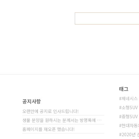
수 있습니다!) ▲ GV80 유튜브 앗
점으로, 두터웠던 위장막이 조금씩 
태그
제네시스 
공지사항
소형SUV
오랜만에 공지로 인사드립니다!
중형SUV
생물 분양을 원하시는 분께서는 방명록에 비밀글⋯
현대자동
홈페이지를 재오픈 했습니다!
2020년