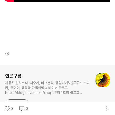
(새창열림)
로그 정보
연못구름
자동차 신차소식, 시승기, 비교분석, 음향기기&블루투스 스피
커, 열대어, 캠핑과 가족여행 # 네이버 블로그
https://blog.naver.com/xhojin #티스토리 블로그
https://lastzone.com/ #유튜브
https://www.youtube.com/c/연못구름 콜라보 문의는
구독하기
xhojin@naver.com 으로 주시면 신속하게 답변 드리겠습니
3
0
다.