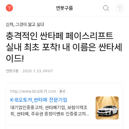
검색하기
연못구름
티스토리
신차, 그것이 알고 싶다
충격적인 싼타페 페이스리프트
실내 최초 포착! 내 이름은 싼타세
이드!
연못구름
2020. 1. 23. 09:07
http://www.kb오토카.com
광고
K-B오토카,싼타페 전문기업
대기업인증중고차, 싼타페기업, 보험이력조
회, 싼타페, 주유권 증정이벤트 인증중고차 7
만대이상! 찾아가는 홈서비스! 낮은 할부이자
율, 24시간실매물전산연동