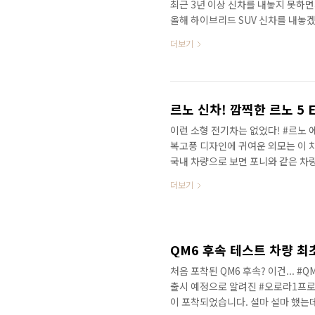
최근 3년 이상 신차를 내놓지 못하
올해 하이브리드 SUV 신차를 내놓
르노가 한국 시장에 새롭게 출발한다
더보기
저 만나보세요!
르노 신차! 깜찍한 르노 5 
이런 소형 전기차는 없었다! #르노 
복고풍 디자인에 귀여운 외모는 이 차
국내 차량으로 보면 포니와 같은 차
면, 르노의 역사에서 르노5는 포니 
더보기
공개되고, 세상에 출시가 될 것으로
한 정보를 가장 먼저 만나보세요!
QM6 후속 테스트 차량 최초
처음 포착된 QM6 후속? 이건... 
출시 예정으로 알려진 #오로라1프로
이 포착되었습니다. 설마 설마 했는데