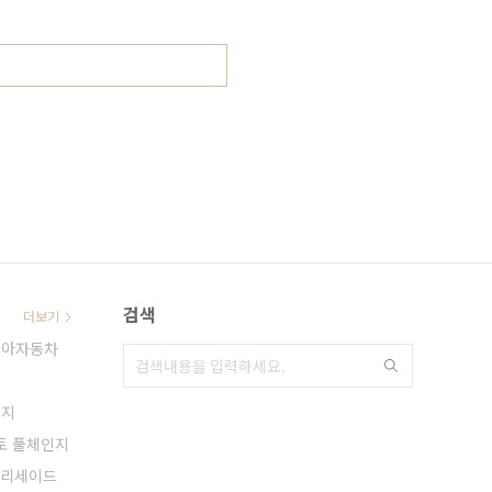
검색
더보기
기아자동차
티지
토 풀체인지
리세이드