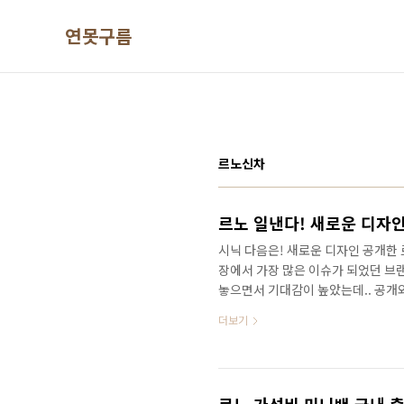
본문 바로가기
연못구름
르노신차
시닉 다음은! 새로운 디자인 공개한
장에서 가장 많은 이슈가 되었던 브랜
놓으면서 기대감이 높았는데.. 공개
으로 가는 분위기였는데.. 본질이라
더보기
면서 지난달 전체 판매에서 무려 5위
장의 경우 90% 이상의 시장은 현대
랑 콜레오스가 TOP10에 진입한 것
다는 것이죠? 내년에는 오로라2가 공