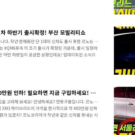
면 분명히 테스트 차량이 맞고, 위장으로 가려진 차량이 국내
, 함께 체크해 보시죠! 네이버 남차카페 ‘대구ll마데바’
정말 오랜만에 르노가 국내 시장에 신차를 출시합니다. 너
 분들도 과연 르노가 어떤 차량을 출시할게 될지 궁금해 하
 있죠? 그리고 다양한..
신차 하반기 출시확정! 부산 모빌리티쇼
다. 작년 한해동안 단 1대의 신차도 출시 못한 르노는 확
는 #QM6후속 의 조기 출시가 확정된 가운데, 출시 일정까
속은 어떤 차량일지 궁금한 상황인데요! 업데이트된 소식으
루카데메오 가 국내에 방한했었죠? 이유는 부산 공장을 수
자 계획을 발표했어요! 이 당시 처음으로 중국 길리자동차
과 최신 하이브리드 기술 기반의 D세그먼트 차량을 공동으로
보를 가장 먼저 만나보세요!
속보! XM3 하이브리드 400만원 인하! 필요하면 지금 구입하세요! 한정물량!
입을 고려해 보세요! 안녕하세요? 연못구름입니다. 르노코
 XM3 하이브리드의 가격을 한시적으로 약 400만원 인하
 뭔가 있겠지? 르노코리아가 작년과 같은 신차를 못내는 시
않았잖아요? 그래서.. 설마설마.. 기존 사양에서 뭔가 빼
 직접 전화도 해보고, 업계의 지인들을 통해서 크로스체크
 사실이었습니다. 영상으로 정확한 정보를 가장 먼저 만나보