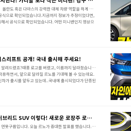
르노 가성비 미니밴 국내 출시한다! 카니발 보다 작은 미니밴! 캉구 5인승과 7인승 매력은?
 올란도 혹은 다마스의 강력한 대체 차량 역할을 하게 될
 공식으로 확인되었습니다.지금까지 정보가 추정이었다면,
통해서 공식으로 확인되었습니다. 어떤 미니밴인지 영상으
가장 먼저 만나보세요!&nbsp;&nbsp;" data-ke-
보기할 수 없는 소스
이스리프트 공개! 국내 출시해 주세요!
 알려드렸죠?태풍 로고를 버렸고, 이름까지 달라졌습니
적용하면서, 앞으로 달라질 르노를 기대해 볼 수 있는데요.
신차가 출시를 앞두고 있는데..국내에 출시되었다가 단종된
를 선보였습니다. 영상으로 정확한 정보를 가장 먼저 만나
ke-type="html">HTML 삽입미리보기할 수 없는 소
던 QM3는 르노의 소형 SUV 입니다.2천만원대의 매력적인
출력에도 불구하고 디젤 엔진이라서 22.4kg.m의 파워
하죠?본명은 르노 캡쳐인데요..
르노 공식 입열다! 신형 하이브리드 SUV 이렇다! 새로운 로장주 로고가 장착됩니다.
? 연못구름입니다. 오늘 르노가 중대한 발표를 했습니다.