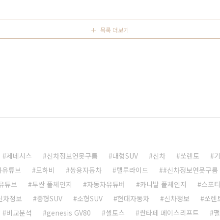
목록 더보기
제네시스
신차정보연못구름
대형SUV
신차
쏘렌토
름유튜브
모하비
쌍용자동차
텔루라이드
#신차정보연못구름
유튜브
투싼 풀체인지
자동차유튜버
카니발 풀체인지
스포
 신차정보
중형SUV
소형SUV
현대자동차
신차정보
쏘렌
비교분석
genesis GV80
셀토스
싼타페 페이스리프트
팰