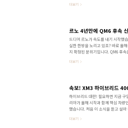
습니다. 애매한 것이.. 지금 시기라
더보기
도로에서 포착된 것은 이번에 처음인데
안녕하세요? 연못구름입니다. 올해 
무 오랜만이라서 르노에 관심이 없는
시는데요. 물망에 오른 차량은 몇 대가
르노 4년만에 QM6 후속 
드디어 르노가 속도를 내기 시작했습니
실한 한방을 노리고 있죠? 바로 올해
지 확정된 분위기입니다. QM6 후
로 만나보세요! 최근 르노 회장인 #
더보기
출 허브로 만들겠다는 것과 함께 투
와 지분 투자로 볼보 CMA 플랫폼
개발한다고 발표했습니다. 정확한 정
하이브리드 대란! 필요하면 지금 구
리아가 올해 시작과 함께 핵심 차량인
했습니다. 처음 이 소식을 듣고 설마
기에도 파격적인 프로모션을 진행하지 
더보기
고 가격을 낮춘 것인가요? 대리점에
를 해봤는데 400만원 인하 내용은