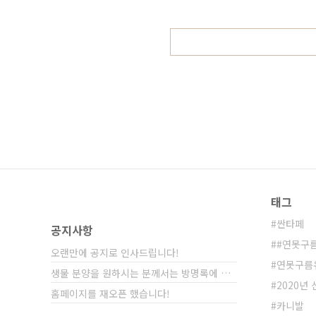
세요!
태그
싼타페
공지사항
#연못구
오랜만에 공지로 인사드립니다!
연못구름
생물 분양을 원하시는 분께서는 방명록에 비밀글⋯
2020년
홈페이지를 재오픈 했습니다!
카니발