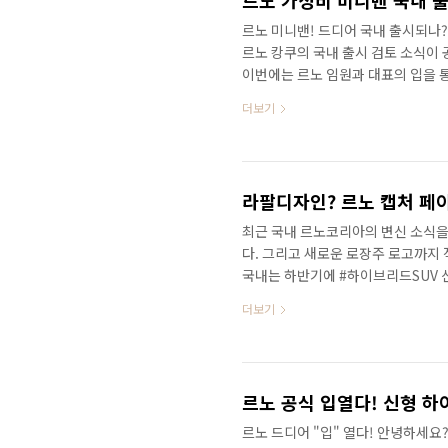
르노 미니밴! 드디어 국내 출시되나?
르노 캉쿠의 국내 출시 검토 소식이
이번에는 르노 임원과 대표의 입을 
로 만나보세요! 영상으로 정확한 정보를 
더보기
type="html">HTML 삽입미리
라팔디자인? 르노 캡처 페
최근 국내 르노코리아의 변신 소식을
다. 그리고 새로운 로장주 로고까지 
국내는 하반기에 #하이브리드SUV 
#소형SUV #캡처 가 페이스리프트
더보기
보세요!&nbsp;&nbsp;" data-
스 2013년도에 세상에 처음 등장했
가격과 90마력이라는 부족해 보이는 
는 저속에 꽤 인상적인 성능을 발휘
르노 드디어 "입" 열다! 안녕하세요