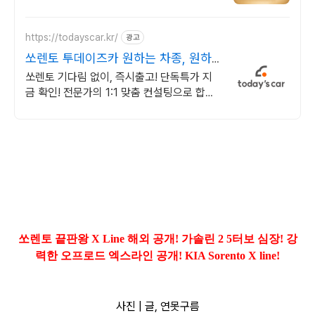
만대이상! 찾아가는 홈서비스! 낮은 할부이자
율, 24시간실매물전산연동
https://todayscar.kr/
광고
쏘렌토 투데이즈카 원하는 차종, 원하
는 조건
쏘렌토 기다림 없이, 즉시출고! 단독특가 지
금 확인! 전문가의 1:1 맞춤 컨설팅으로 합리
적으로 장기렌트/리스를 이용해 보세요!
쏘렌토 끝판왕 X Line 해외 공개! 가솔린 2 5터보 심장! 강
력한 오프로드 엑스라인 공개! KIA Sorento X line!
사진 | 글, 연못구름