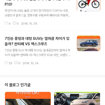
P10!
글 내용
자건거 마니아도 놀란 고가의 전기자전거 TOP10! 사진,
브랜드사 발취 | 글, 연못구름 구동부에 배터리로 작동하는
모터를 장착하며, 페달을 밟는 힘을 보조해 주는 자전거를
6
0
2018. 10. 29.
전기자전거라고 합니다. 한마디로 하이브리드 자전거라고
할 수 있습니다. 오토바이나 최근 유행하고 있는 스쿠터의
경우 100% 모터의 힘으로 작동하게 되며, 전통적인 자전
7인승 중형과 대형 SUV는 얼마큼 차이가 있
거의 경우 사람의 힘을 페달에 100% 전달하여 작동하게
됩니다. 반면에 전기 자전거는 전기 모터와 사람의 힘을 적
을까? 싼타페 VS 맥스크루즈
글 내용
절하게 이용하여서 크게 힘을 들이지 않고 이동할 수 있는
7인승 중형 SUV 와 대형 SUV는 실내공간에서 얼마나 차
장점 때문에 단거리 용도의 출퇴근 이동수단으로 각광을
이가 있을까? 싼타페 VS 맥스크루즈 비교! 사진, 브랜드 제
받고 있으며, 친환경 관점에서도 전기자전거 시장은 계속
조사 참고 | 글, 연못구름 "감"이 아닌 정확한 수치자료를
성장하고 있습니다. ▲ 이미지 : Indiegogo / 전기 자전거
25
0
2018. 10. 24.
통해서 비교분석 자료를 제시하는 연못구름입니다! 다음
구조 초기에 전기 자..
달이면 대한민국 최초의 풀 사이즈급 SUV인 현대차 팰리
세이드가 공개될 예정입니다. 5미터가 넘는 전장을 자랑하
는 팰리세이드는 풀사이즈 SUV입니다. 시간의 지날수록
인간의 커져가는 욕심만큼 자동차의 크기도 커진다고 할
이 블로그 인기글
수 있습니다. 지금까지 국내에서 대형 SUV는 기아차 모하
비, 현대차 맥스크루즈, 작년에 출시된 쌍용차 렉스턴이 대
표주자라고 할 수 있었는데, 대형 SUV만의 넓은 공간을 바
탕으로 7인승 SUV 인기는 높아지고 있습니다. 하지만 7