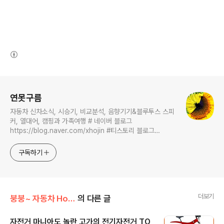
(새창열림)
로그 정보
연못구름
자동차 신차소식, 시승기, 비교분석, 음향기기&블루투스 스피
커, 열대어, 캠핑과 가족여행 # 네이버 블로그
https://blog.naver.com/xhojin #티스토리 블로그
https://lastzone.com/ #유튜브
https://www.youtube.com/c/연못구름 콜라보 문의는
구독하기
xhojin@naver.com 으로 주시면 신속하게 답변 드리겠습니
다.
더보기
붕붕~ 자동차 Hot 이슈
의 다른 글
자전거 마니아도 놀란 고가의 전기자전거 TO