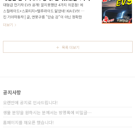
떤 차량이 궁금하실까? 고민해 봤는데...대한민국의 모
대형급 전기차 EV9 공개! 알지못했던 4가지 의문점! 에
든 기술력이 총동원 될 차량이 있죠? 얼마 전에 세단인
스컬레이드+스포티지+텔루라이드 닮았네! KIA EV9! 사
2세대 G90 풀체인지가 공개되면서 플래그십 차량만의
진 기아자동차 | 글, 연못구름 "단순 감"이 아닌 정확한
차별성에 대해서 반응이 뜨거웠습니다. 플래그십 차량
"수치자료"를 통해서 비교 분석 자료를 제시하는 연못구
더보기
이 한대 더 남아 있는데, 이 차량은 대한민국..
름입니다! 안녕하세요? 연못구름입니다. 기아 전기차 대
형 SUV EV9 콘셉트 프리뷰가 공개되었습니다. 17일에
개최되는 오토모빌리티 LA에 여지를 남겨두기 위해서 제
한적인 프리뷰만 공개가 되었습니다. 덕분에 기대했던
목록 더보기
EV9의 세부적인 정보는 알 수 없었죠! 영상에서 일부만
잠시 보여주었기 때문에 외부 디자인의 실루엣 정도만 알
수 있었습니다. 제한적인 정보이지만 파헤쳐 보겠습니다.
미쳐 발견하기 힘들었던 3가지 정보를 함께 상상해 보시
죠! ​# 하단 영상으로 보시면 보다 세부적인..
공지사항
오랜만에 공지로 인사드립니다!
생물 분양을 원하시는 분께서는 방명록에 비밀글⋯
홈페이지를 재오픈 했습니다!