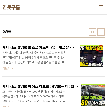
본문 바로가기
연못구름
GV90
제네시스 GV90 롤스로이스에 없는 새로운 기술 선보인다! #플렉스디스플레이 #사운드아키텍처 #코치도어 #네오룬
진짜 이런 기능이 양산차에 출시된다구요? 지금 당장은
믿기 힘들겠지만... #GV90 에서 최초로 만나볼 수 있을
것 같습니다. 양산차 최초로 적용될 놀라운 기술을.. 미
리 만나보세요! 영상으로 정확한 정보를 가장 먼저 만나
더보기
보세요!
제네시스 GV80 페이스리프트! GV80쿠페! 확 달라지는 운전자 공간! 4가지 차이점!
조기 출시 가능성! 판매량 100만 돌파! 안녕하세요? 연
못구름입니다. 제네시스 대표 SUV GV80 페이스리프트
많이 기다리고 계시죠? source:motoruauthority.com
최근 위장막 커버가 제거되면서, 곧 출시를 될 것이라고