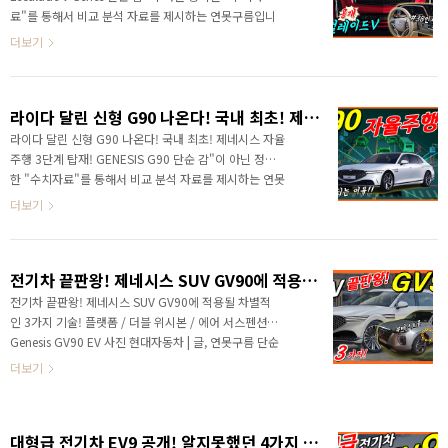
을까요? 영상으로 가장 먼저 만나보세요! # 영상으로 보
료"를 통해서 비교 분석 자료를 제시하는 연못구름입니
시면 세부적인 정보를 얻을 수 있습니다. # 연못구름 추
다! 엄청난 포스를 보여준 차량이 있죠! 국내에서는 이
더보기
천영상
차량을 생각하면 첩보원이나 대통령 경호실이 연상되는
차량인데 바로 에스컬레이드입니다. 고성능 풀 사이즈
SUV 에스컬레이드 V가 공개되기 전에 공식 티저를 보고
라이다 달린 신형 G90 나온다! 국내 최초! 제네시스 자율주행 3단계 탑재! GENESIS G90
많이 설레게 만들었죠! 드디어 에스컬레이드 V가 공개
되었습니다. 와~~ 이렇게 큰 차량도 멋지게 보일 수 있
라이다 달린 신형 G90 나온다! 국내 최초! 제네시스 자율
네요! 카니발보다도 훨씬 큰 차량인데.. 미쳤다! # 하단
주행 3단계 탑재! GENESIS G90 단순 감"이 아닌 정확
영상으로 보시면 보다 세부적인 정보를 확인할 수 있습
한 "수치자료"를 통해서 비교 분석 자료를 제시하는 연못
니다. 안녕하세요? 연못구름입니다. 캐딜락 에스컬레이
구름입니다! 안녕하세요? 연못구름입니다. 최근 4세대로
더보기
드 V의 외관을 공개했습니다. 공식 이미지인데..
풀체인지 된 신형 G90이 공개가 되었고, 최근 시승기가
진행되었습니다. 제가 직접 시승해 보니, 제네시스의 기
술력이 한 차원 더 진일보했다는 점을 경험할 수 있었고
전기차 끝판왕! 제네시스 SUV GV90에 적용될 차별적인 3가지 기술! 플랫폼 / 더블 위시본 / 에어 서스펜션 Genesis GV90 EV
한편으로는 3.5 가솔린 터보 단일 엔진이라서 출력에 대
한 아쉬움도 동시에 있었습니다. 이 차량이 일반인 구입
전기차 끝판왕! 제네시스 SUV GV90에 적용될 차별적
하는 차량이라면 조금의 아쉬움도 허락하겠지만 돈에 대
인 3가지 기술! 플랫폼 / 더블 위시본 / 에어 서스펜션
해서 여유가 있는 분들이 구입하는 차량이라서 사실 모든
Genesis GV90 EV 사진 현대자동차 | 글, 연못구름 단순
면에서 잘나야 하는데 .. 고속 영역에서 출력은 답답할 정
감"이 아닌 정확한 "수치자료"를 통해서 비교 분석 자료
더보기
도는 아니지만 그 이상을 원하시는 분들이..
를 제시하는 연못구름입니다! 안녕하세요? 2022년 새
해가 밝았습니다. 올해 원하시는 모든 일들이 잘 되시길
기원하겠습니다. 첫 번째 영상으로 어떤 소식을 알려드
대형급 전기차 EV9 공개! 알지못했던 4가지 의문점! 에스컬레이드+스포티지+텔루라이드 닮았네! KIA EV9!
릴지 미리 고민했는데... 전동화 시대가 주인공이라서 어