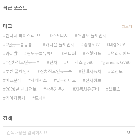
최근 포스트
태그
더보기
싼타페 페이스리프트
스포티지
쏘렌토 풀체인지
#연못구름유튜브
카니발 풀체인지
중형SUV
대형SUV
카니발
연못구름유튜브
싼타페
소형SUV
팰리세이드
#신차정보연못구름
신차
제네시스 gv80
genesis GV80
투싼 풀체인지
신차정보연못구름
현대자동차
쏘렌토
비교분석
제네시스
텔루라이드
신차정보
2020년 신차정보
쌍용자동차
자동차유튜버
셀토스
기아자동차
모하비
검색