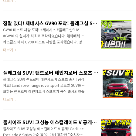
더보기
알려드렸습니다. 위장막 커버가 제거되고 한 두달 내에
출시하는 것이 일반적인 관행이죠? 출시 일정이 확정되
었습니다. 공개는 다음달이 아닌, 바로 다음주입니다. 하
정말 있다! 제네시스 GV90 포착! 플래그십 SUV! 테스트 차량 최초 포착!
반기말에 공개된다고 알려졌는데.. 벌써 공개가 되나요?
이유가 궁금하실 것 같은데.. 출처:동아일보 이전 영상에
GV90 테스트 차량 포착! #제네시스 #플래그십SUV
서 일찍 공개될 수 있는 상황을 알려드렸죠? 제네시스가
#GV90 의 실체가 최초로 포착되었습니다. 해외매체 #
누적 100만 돌파를 앞두고 있다! 이번 달 9월 17일 기준
카스쿱스 에서 GV90 테스트 차량을 포착했습니다. 영
제네시스가 글로벌 포함 누적 판매 100만대를 드디어 돌
상으로 정확한 정보를 가장 먼저 만나보세요!
더보기
파했습니다. 영상으로 정확..
플래그십 SUV! 랜드로버 레인지로버 스포츠 출시! 공식자료! Land rover range rover sport
플래그십 SUV! 랜드로버 레인지로버 스포츠 출시! 공식
자료! Land rover range rover sport 글로벌 SUV를 대
표하는 랜드로버 레인지로버 스포츠가 공식 출시되었습
니다. " 글로벌 최고의 SUV! 레인지로버 스포츠 " 플래그
더보기
십 레인지로버 보다 스포티한 역동적인 주행 성능을 제공
하는 레인지로버 스포츠는 어떤 점에서 차이가 있는지 알
려드려요! 플래그십 SUV만의 고급감을 유지했지만.. 달
풀사이즈 SUV! 고성능 에스컬레이드 V 공개! Cadillac Escalade V-Series
리는 본질을 유지하고 있는 차량에 레인지로버 스포츠라
고 할 수 있죠? 전기차로 출시되기 전에 마지막 내연기관
풀사이즈 SUV! 고성능 에스컬레이드 V 공개! Cadillac
으로 출시된 레인지로버 스포츠는 어떤 매력을 갖추고 있
Escalade V-Series 단순 감"이 아닌 정확한 "수치자