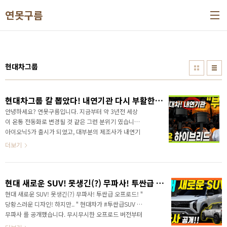
본문 바로가기
연못구름
현대차그룹
현대차그룹 칼 뽑았다! 내연기관 다시 부활한다!
안녕하세요? 연못구름입니다. 지금부터 약 3년전 세상
이 온통 전동화로 변경될 것 같은 그런 분위기 였습니다.
아이오닉5가 출시가 되었고, 대부분의 제조사가 내연기
관 차량은 더이상 개발하지 않겠다고 선언을 했었죠? 채
더보기
널에서는 전기차는 시기상조입니다. 장점과 단점을 알
고 구입하세요! 이렇게 알려드리고 있고, 현재까지도 전
기차는 시기상조라는 의견을 알려드리고 있는데요. 정
현대 새로운 SUV! 못생긴(?) 무파사! 투싼급 오프로드!
확한 정보를 가장 먼저 만나보세요!
현대 새로운 SUV! 못생긴(?) 무파사! 투싼급 오프로드! "
당황스러운 디자인! 하지만.. " 현대차가 #투싼급SUV #
무파사 를 공개했습니다. 무시무시한 오프로드 버전부터
만나보세요! 영상으로 정확한 소식을 빠르게 만나보세