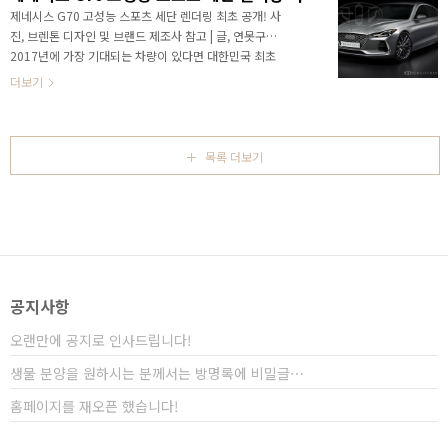
그동안 대한민국 시장에서 현대차가 기아차에게 1위를
제네시스 G70 고성능 스포츠 세단 렌더링 최초 공개! 사
내준 경험이 없었기 때문에 현대차 입장에서는 충격이
진, 브렌톤 디자인 및 브랜드 제조사 참고 | 글, 연못구름
라고 표현할 수 있습니다. 지금 대한민국 자동차 시장은
2017년에 가장 기대되는 차량이 있다면 대한민국 최초
한치 앞을 장담할 수 없을 만큼 치열한 경쟁이 펼쳐지고
의 고성능 스포츠형 세단인 제네시스 막내 모델 G70입니
더보기
있습니다. ​ ​ 아우 기아차가 현대차를 처음으로 넘어서다!
다. Brenthon design에서 제네시스 G70 렌더링을 글로
지난해 현대차의..
벌 최초로 공개했습니다. 그동안 Brenthon design에서
공개한 렌더링 이미지의 경우 적중률 상당히 높았기 때문
에 실차 이미지에 가깝다고 보셔도 무방할 것 같네요! ​ ​ ​ ​ ​
목록 더보기
G70은 G 시리즈의 막내 모델로 후륜 기반의 4도어 스포
츠 세단입니다. 대한민국 자동차 역사에서 스포츠 세단을
흉내 낸 차량은 있었지만 후륜 기반의 4도어 고성능 스포
츠 세단은 G70이 유일하다고 볼 수 있습니다. ​G70은
작..
공지사항
오랜만에 공지로 인사드립니다!
생물 분양을 원하시는 분께서는 방명록에 비밀글⋯
홈페이지를 재오픈 했습니다!