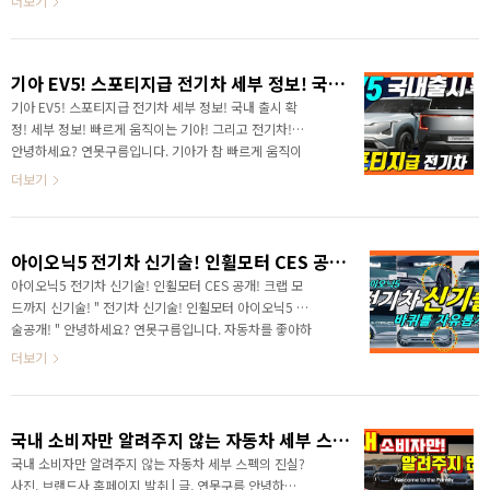
더보기
요! 한때 국내 커뮤니티에서 난리가 났던 차량이 무파사
인데요. 중국에서 포착된 #투싼페이스리프트 라고 알려
졌었죠? 내일 부터 개최되는 중국 #상하이모터쇼 의 주
기아 EV5! 스포티지급 전기차 세부 정보! 국내 출시 확정! 세부 정보!
인공이죠? 현대는 중국 투싼 IX35를 대체하는 무파사를
공개했습니다. 압도적인 존재감을 보여주는 무파사는 이
기아 EV5! 스포티지급 전기차 세부 정보! 국내 출시 확
번주에 개최되는 상하이 모터쇼에서 양산형 노멀 버전과
정! 세부 정보! 빠르게 움직이는 기아! 그리고 전기차!
함께 #무파사오프로드 콘셉트가 함께 공개됩니다. 먼저
안녕하세요? 연못구름입니다. 기아가 참 빠르게 움직이
사이즈부터 알려드리면 무파사는 투싼 쇼바디를 베이스
고 있습니다. 올해만 9종의 차량을 출시한다고 알려드렸
더보기
로 제작되었으며 국내형 보다 전장과 축거만 조금 짧은데
는데요. 자동차 시장에서 주목받는 전기차는 최근 #EV9
전장..
을 공개했고, 여름은 레이 파생모델인 #레이EV 를 8월
에 출시합니다. 그리고 11월에 순수 전기차 #EV5 를 중
아이오닉5 전기차 신기술! 인휠모터 CES 공개! 크랩 모드까지 신기술!
국 시장에 먼저 출시한다고 알려드렸습니다. 어떤 차량
이 출시되는데 영상으로 빠르게 만나보세요! 그런데 국
아이오닉5 전기차 신기술! 인휠모터 CES 공개! 크랩 모
내 출시 여부도 추가로 확인되었습니다. 중국 상해에서
드까지 신기술! " 전기차 신기술! 인휠모터 아이오닉5 기
개최된 "기아 EV 데이"에서 #송호성 기아 사장 입을 통
술공개! " 안녕하세요? 연못구름입니다. 자동차를 좋아하
해서 "국내 시장에서 EV5를 내놓을 것"이라고 공식 확
는 분들이라면 미국 라스베이거스에서 연초에 개최되는
더보기
인이 되었습니다. 그렇다면 집중적으로 봐야 될 것 ..
CES 도 관심이 많죠? 내연기관에서 전동화 시대로 넘어
가면서 자동차도 스마트 모빌리티와 결합되고 이제는 스
마트폰처럼 전자기기가 되는 것 같아요. 이번 #CES 에서
국내 소비자만 알려주지 않는 자동차 세부 스펙의 진실? ​
국내 제조사인 #현대모비스 는 #아이오닉5 에 #인휠모
터 를 장착한 차량을 선보였습니다. 영상으로 세부적인
국내 소비자만 알려주지 않는 자동차 세부 스펙의 진실?
정보를 빠르게 만나보세요! 기술은 오래전에 개발되어 있
​사진, 브랜드사 홈페이지 발취 | 글, 연못구름 안녕하세