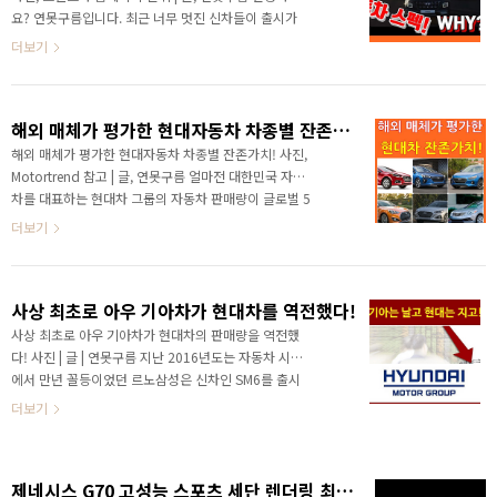
고, 2년 전 킨텍스 #수소모터쇼 라이브를 통해서 인휠모
요? 연못구름입니다. 최근 너무 멋진 신차들이 출시가
터가 장착된 차량을 소개해 드린 적이 있었어요. 당시 콘
되면서 신차 정보를 집중적으로 다루고 있다보니, 자동
더보기
셉트카에 장착되었는데. 아이오닉5에 장착되어 있다 보..
차 상식을 조금 소홀한 것 같습니다. 이번 영상에서는
"국내 소비자만 알려주지 않는 자동차 세부 스펙의 진
실?"이라는 내용으로 착한 국내 소비자만 알려주지 않
해외 매체가 평가한 현대자동차 차종별 잔존가치!
는 진실을 다가가 보겠습니다. #. 자동차를 구입할 때 꼭
필요한 자동차 세부 스펙 정보! ▲ 이미지 출처 : 다나와
해외 매체가 평가한 현대자동차 차종별 잔존가치! 사진,
자동차 처음 차량을 구입하거나 새로운 차량을 구입할
Motortrend 참고 | 글, 연못구름 얼마전 대한민국 자동
때 가장 중요한 정보는 내가 구입하려는 차량의 정확한
차를 대표하는 현대차 그룹의 자동차 판매량이 글로벌 5
정보 즉 세부스펙이라고 할 수 있습니다. 예를 들면, 1)
위에서 6위로 한 단계 내려갔다는 안타까운 소식을 접했
더보기
이전에 소유했던 차량과 어떤 차이점에서 차이가 있는
습니다. 브랜드 인지도의 본질이라고 할 수 있는 소비자
지?..
의 신뢰와 믿음에서 타 브랜드에 밀렸다고 할 수 있는데
브랜드 인지도는 형성되기도 힘들지만 한번 내려간 인지
사상 최초로 아우 기아차가 현대차를 역전했다!
도는 다시 회복하기가 쉽지 않습니다. 그렇다면 자국민이
아닌 해외 구매자 입장에서 현대자동차는 어떤 평가를 받
사상 최초로 아우 기아차가 현대차의 판매량을 역전했
고 있을까요? ​ ​ 해외 자동차 매체인 Motortrend에서 평
다! 사진 | 글 | 연못구름 지난 2016년도는 자동차 시장
가한 현대자동차 차종별 잔존가치! ​ 소비자의 만족도가
에서 만년 꼴등이었던 르노삼성은 신차인 SM6를 출시
높은 차량일수록 잔존가치가 높다는 것은 상식이라고 할
하면서 부동의 1위 중형 세단인 쏘나타의 아성을 뛰어넘
더보기
수 있는데 현대자동차 차량을 구입 후 5년..
는 판매량으로 중형 세단 시장에서 지각변동을 일으키
는 이슈를 보여줬습니다. 최근 현대차 그룹이 발표한 자
료에 의하면 서자라고 표현할 수 있는 기아차가 승용차
제네시스 G70 고성능 스포츠 세단 렌더링 최초 공개!
부분 판매량에서 현대차를 역전했다고 발표했습니다.