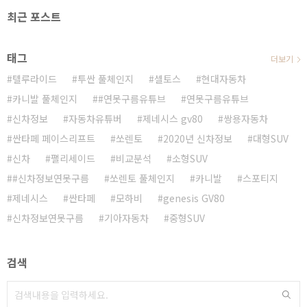
최근 포스트
태그
더보기
텔루라이드
투싼 풀체인지
셀토스
현대자동차
카니발 풀체인지
#연못구름유튜브
연못구름유튜브
신차정보
자동차유튜버
제네시스 gv80
쌍용자동차
싼타페 페이스리프트
쏘렌토
2020년 신차정보
대형SUV
신차
팰리세이드
비교분석
소형SUV
#신차정보연못구름
쏘렌토 풀체인지
카니발
스포티지
제네시스
싼타페
모하비
genesis GV80
신차정보연못구름
기아자동차
중형SUV
검색