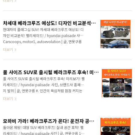
더보기
공식 티저를 통해서 베라크루즈 후속의 웅장한 디자인
산모터쇼에서 이르면 올해 하반기에 출시될 현대차 대형
과 플래..
SUV인 팰리세이드의 "미리보기" 라고 할 수 있는 HDC-
2 그랜드 마스터가 공개되었습니다. 현대 자동차는 신차
차세대 베라크루즈 예상도! 디자인 비교분석! 팰리세이드! / hyundai palisade
를 출시하기 전에 콘셉트카를 선보이면서 글로벌 시선을
집중시키는 마케팅 방식을 자주 사용했는데 과거에도 싼
현대차의 플래그십 SUV! 차세대 베라크루즈 예상도! 디
타페와 투싼이 동일한 방식으로 공개가 되었습니다. 자동
자인 비교분석! 팰리세이드! / hyundai palisade 사진
차 업계에 종사하시는 분들이라면 어제 공개된 HDC-2
Carscoops, motor1, autoevolution | 글, 연못구름
그랜드마스터 콘셉트카가 올해 하반기에 출시를 앞두고
# 1. 출시를 앞두고 국내 도로에서 목격되기 시작한 베
더보기
있는 베라크루즈 후속 팰리세이드의..
라크루즈 후속! 현대자동차의 최상위 SUV인 베라크루
즈가 올해 하반기에 출시를 앞두고, 국내에서도 자주 목
격되고 있습니다. ​ ​ ​베라크루즈 후속은 코나와 싼타페를
풀 사이즈 SUV로 출시될 베라크루즈 후속! 미리보기! 팰리세이드! / hyundai palisade
닮은 디자인으로 헤드램프와 안개등이 반전된 디자인인
데, 현대자동차 SUV의 최신 디자인 트렌드를 반영하고
풀 사이즈 SUV로 출시될 베라크루즈 후속! 미리보기! 팰
있습니다. ​ 대형 SUV인 모하비보다도 커 보이는 차체를
리세이드! / hyundai palisade ​ 사진, 브랜드사 홈페이
가진 베라크루즈 후속은 C 필터 부근에 커다란 크롬 몰
지 발취 | 글, 연못구름 #. 인간의 욕심처럼 점점 커지는
딩 디자인이 인상적입니다. 지금까지 출시된 국내 SUV
SUV 사이즈! 현재까지 국내에서 가장 큰 SUV는 기아자
더보기
중에서 풀사이즈와..
동차 모하비와 현대자동차 맥스크루즈입니다. 국내 기준
으로 대형 SUV에 해당되지만 미국 시장 기준으로는 중형
SUV라고 할 수 있습니다. 인간의 욕심만큼 SUV 사이즈
모하비 가라! 베라크루즈가 온다! 운전자 공간 포착! 팰리세이드! / hyundai palisade
도 계속 커지고 있는데, 올해 하반기에는 출시될 현대자
동차의 대형 SUV인 베라크루즈 후속은 얼마나 커질까
돌아온 제왕! 대형 SUV 베라크루즈! 실내 공간 포착! 팰
요? ​ #. 풀 사이즈 SUV로 출시가 예상되는 베라크루즈 후
리세이드! / hyundai palisade 사진 | 글, 연못구름 1.