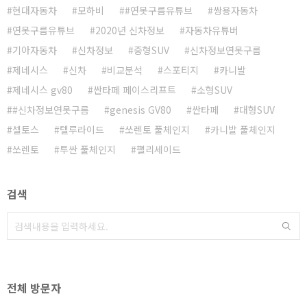
현대자동차
모하비
#연못구름유튜브
쌍용자동차
연못구름유튜브
2020년 신차정보
자동차유튜버
기아자동차
신차정보
중형SUV
신차정보연못구름
제네시스
신차
비교분석
스포티지
카니발
제네시스 gv80
싼타페 페이스리프트
소형SUV
#신차정보연못구름
genesis GV80
싼타페
대형SUV
셀토스
텔루라이드
쏘렌토 풀체인지
카니발 풀체인지
쏘렌토
투싼 풀체인지
팰리세이드
검색
전체 방문자