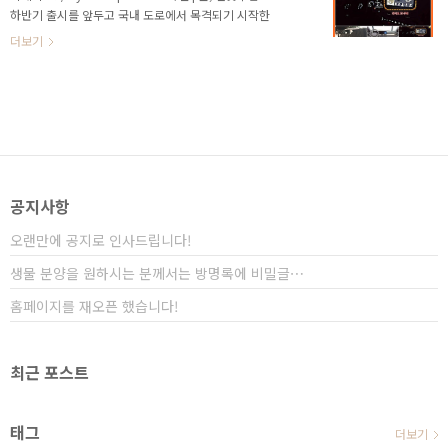
속! 풀사이즈 SUV는 무엇일까요? 차량을 분류하는 다양
하반기 출시를 앞두고 국내 도로에서 목격되기 시작한
한 방법(크기,무게, 적재용량 등)이 있지만 가장 일반적인
베라크루즈 후속! 현대자동차의 플래그쉽 SUV인 베라
더보기
기준은 외부 디자인..
크루즈가 올해 하반기에 출시를 앞두고, 국내에서 목격
되었습니다. 베라크루즈 후속은 코나를 닮은 헤드램프
와 안개등이 반전된 디자인으로 현대자동차 SUV의 최
신 디자인 트렌드를 반영하고 있습니다. 대형 SUV인 모
하비 보다도 커보이는 차체를 가진 베라크루즈 후속은
C 필터 부근에 커다란 크롬 몰딩이 디자인이 인상적이
며, 2열과 3열 공간을 구분해 놓은 디자인입니다. ▲ 쉐
보레 트래버스 마치 쉐보레 트래버스처럼 2열이 끝나는
공지사항
지점과 3열 공간을 분리해 놓은 디자인과 유사한 형태..
오랜만에 공지로 인사드립니다!
생물 분양을 원하시는 분께서는 방명록에 비밀글⋯
홈페이지를 재오픈 했습니다!
최근 포스트
태그
더보기