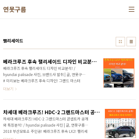
본문 바로가기
연못구름
팰리세이드
베라크루즈 후속 팰리세이드 디자인 비교분석! / hyundai palisade
베라크루즈 후속 팰리세이드 디자인 비교분석! /
hyundai palisade 사진, 브랜드사 발취 | 글, 연못구름
# 미리보는 베라크루즈 후속 디자인! 그랜드 마스터
HDC2 티저! 현대자동차 공식 티저를 통해서 베라크루
더보기
즈의 후속인 팰리세이드의 디자인을 미리 엿볼 수 있었
습니다. ​ 현대자동차는 작년에 소형 SUV인 코나를 통해
서 새로운 디자인의 SUV 를 선보였고, 올해 초에는 신형
차세대 베라크루즈! HDC-2 그랜드마스터 공개! 팰리세이드 / hyundai palisade
싼타페에도 코나와 유사한 새로운 디자인을 적용했습니
다. 올해 마지막으로 선보일 현대자동차의 플래그십
차세대 베라크루즈! HDC-2 그랜드마스터 콘셉트카 공개
SUV인 베라크루즈의 디자인도 동일선상의 디자인이 적
와 특징분석! / hyundai palisade 사진 | 글, 연못구름 #
용될 것이기 때문에 과연 코나와 싼타페 보다 얼마나 차
2018 부산모토쇼 주인공! 베라크루즈 후속 LX2! 팰리세
별성이 있는 디자인이 적용될지 관심을 받고 있습니다. ​
이드! 6월 7일부터 17일까지 부산에서 개최되고 있는 부