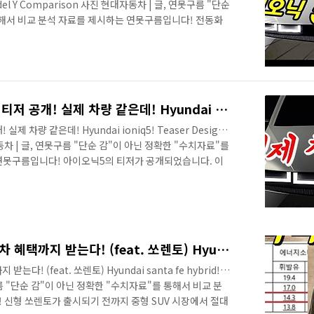
 model Y Comparison 사진 현대자동차 | 글, 연못구름 "단순
통해서 비교 분석 자료를 제시하는 연못구름입니다! 전동화
요! 애플과 협업 소식이 있었던 현대차그룹 전 계열사는
증가했습니다. 2900억도 아닌 29조가 늘었다니.... 놀라운
세요? 연못구름입니다. 순수 전기차 플랫폼 E-GMP 발표
모습을 보여주고 있습니다. 최근 애플과 협업 소식으로 현대
주었습..
첫 번째 전기차! 아이오닉5 티저 공개! 실제 차량 같은데! Hyundai ioniq5! Teaser Design! EGMP EV Platform!
제 차량 같은데! Hyundai ioniq5! Teaser Design!
대자동차 | 글, 연못구름 "단순 감"이 아닌 정확한 "수치자료"를
연못구름입니다! 아이오닉5의 티저가 공개되었습니다. 이
 다음 달인 2월에 세계 최초로 온라인을 통해서 공개가 됩
는 영상으로 보시길 추천합니다. 안녕하세요? 연못구름입니
히 전동화 시대에 핵심인 전기차입니다. 현대차, 기아차, 제
수 전기차를 선보일 예정인 가운데, 가장 먼저 출시될 예정
싼타페 하이브리드! 친환경차 혜택까지 받는다! (feat. 쏘렌토) Hyundai santa fe hybrid! SUV!
! (feat. 쏘렌토) Hyundai santa fe hybrid!
구름 "단순 감"이 아닌 정확한 "수치자료"를 통해서 비교 분
 신형 쏘렌토가 출시되기 전까지 중형 SUV 시장에서 절대