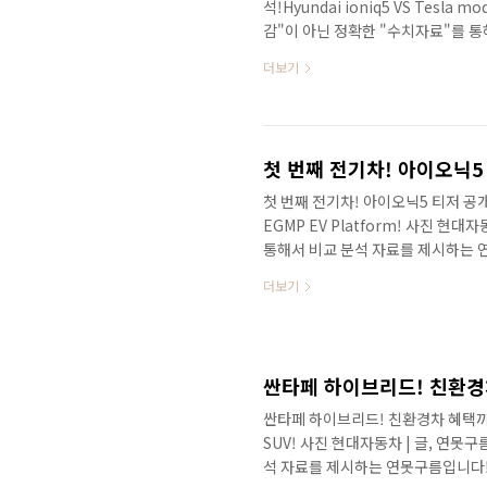
석!Hyundai ioniq5 VS Tesla
감"이 아닌 정확한 "수치자료"를 
시대가 본격적으로 시작되는 것 같네
더보기
연초에만 시가총액이 29조 4104억 
세상에 살고 있는 것 같네요! 안녕하
와 함께 연초부터 현대차가 극적인 
차 주가는 사상 최고가의 모습을 보여
첫 번째 전기차! 아이오닉5 티저 공개! 실
EGMP EV Platform! 사진 현
통해서 비교 분석 자료를 제시하는 
미지 부터 먼저 보시죠? 아이오닉5는
더보기
니다. # 세부적인 내용을 담고 있
다. 올해 자동차 시장의 화두는 당연
네시스 브랜드에서 각각 1종류의 순
인 아이오닉5의 공식 티저가 공개..
싼타페 하이브리드! 친환경차 혜택까지 받는다
SUV! 사진 현대자동차 | 글, 연못
석 자료를 제시하는 연못구름입니다!