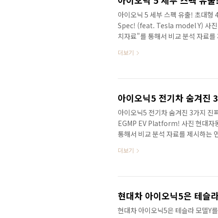
아이오닉 5 세부 스펙 유출! 초대형 4
Spec! (feat. Tesla model 
치자료"를 통해서 비교 분석 자료를
올해 자동차 시장에 화두는 당연히 전
더보기
길 추천합니다. 이전부터 전기차는 
해서 기존 내연 기관의 플랫폼을 조
순수 전기차만의 특성을 고려해서 만
트카인 아이오닉 5입니다. 출시가 다
아이오닉5 전기차 숨겨진 3가지 진짜 디자인
EGMP EV Platform! 사진 현
통해서 비교 분석 자료를 제시하는
맞불작전을 연상시키는 현대차그룹의
더보기
불 작전이라고요? 전기차의 대명사이
되는 바로 그날이었죠? 공교롭게도 
참 묘하죠? 같은 날 같은 시간에 테
량은 아니지만 티저로 공개가 되었죠?
현대차 아이오닉5은 테슬라 모델Y를