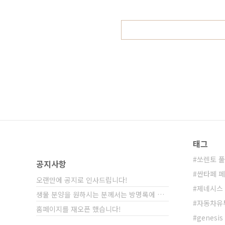
요! # 세부적인 내용을 담고 있는 
데, 불과 얼마 전만 해..
태그
쏘렌토 
공지사항
싼타페 
오랜만에 공지로 인사드립니다!
제네시스 
생물 분양을 원하시는 분께서는 방명록에 비밀글⋯
자동차유
홈페이지를 재오픈 했습니다!
genesis