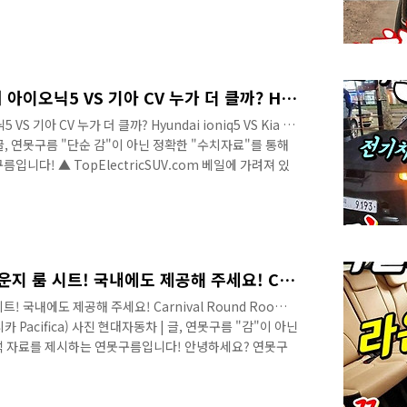
1위 자리를 내주고 자존심이 구겨졌습니다. 앞 길이 순탄해
까지 받은 하이브리드 차량이 출시된다면 판세을 뒤집을 수
 있는 영상으로 보시길 추천합니다. 안녕하세요? 연못구름
음으로 쏘렌토에서 완전히 무릎을 꿇었습니다. 상상하기 힘
3세대 플랫폼..
전기차 실내공간 비밀! 현대 아이오닉5 VS 기아 CV 누가 더 클까? Hyundai ioniq5 VS Kia CV / Electric Car!
 기아 CV 누가 더 클까? Hyundai ioniq5 VS Kia CV
차 | 글, 연못구름 "단순 감"이 아닌 정확한 "수치자료"를 통해
입니다! ▲ TopElectricSUV.com 베일에 가려져 있
계기판이 포착되었습니다. ▲ SOURCE : SVO7님 / 보
 보이는데 전기차 시대에 새로운 인터페이스가 제공되네요!
 # 세부적인 내용을 담고 있는 영상으로 보시길 추천합니
쿠페처럼 뚝 떨어지는 날렵한 스타일의 CV는 기아차 최초의
미니밴 카니발에 놀라운 라운지 룸 시트! 국내에도 제공해 주세요! Carnival Round Room Seat! (feat 포드 ford F150, 퍼시피카 Pacifica)
 국내에도 제공해 주세요! Carnival Round Room
 퍼시피카 Pacifica) 사진 현대자동차 | 글, 연못구름 "감"이 아닌
석 자료를 제시하는 연못구름입니다! 안녕하세요? 연못구
감기 조심하시고, 새로운 한 주도 화이팅 하세요! 올해 출
 G80, 아반떼, 쏘렌토, 카니발, 투싼과 같은 풀체인지 된
을 대변하는 차량이 있다면 저는 카니발을 선정하고 싶네