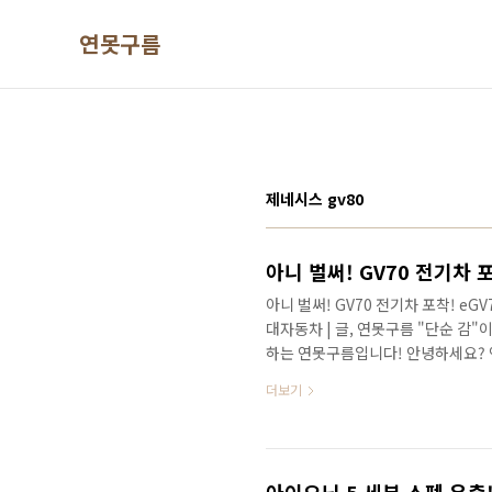
본문 바로가기
연못구름
제네시스 gv80
아니 벌써! GV70 전기차 포착! eGV70
대자동차 | 글, 연못구름 "단순 감
하는 연못구름입니다! 안녕하세요?
점을 자주 말씀드리고 있는데 최근 출
더보기
량이 내연기관으로 출시가 된 지 정
시기가 좀 놀랍네요! 이렇게 빠르게
미엄 자동차 시장에서 후발 주자이기
에서 후발 주자이지만 선점할 수 있는