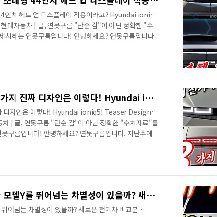
아이오닉 5 세부 스펙 유출! 초대형 44인치 헤드 업 디스플레이 적용이라고? Hyundai ioniq5 Spec! (feat. Tesla model Y)
4인치 헤드 업 디스플레이 적용이라고? Hyundai ioniq5
Y) 사진 현대자동차 | 글, 연못구름 "단순 감"이 아닌 정확한 "수
 제시하는 연못구름입니다! 안녕하세요? 연못구름입니다.
기차입니다. ​# 세부적인 내용을 담고 있는 영상으로 보시
출시가 되었지만 올해 출시되는 전기차는 순수 전기차라고
금 손봐서 출시한 전기차가 아닌 플랫폼부터 충전 방식까지
든 차량이죠! 첫 번째로 출시될 차량은 현대차 포니 콘셉
가온..
아이오닉5 전기차 숨겨진 3가지 진짜 디자인은 이렇다! Hyundai ioniq5! Teaser Design! EGMP EV Platform!
은 이렇다! Hyundai ioniq5! Teaser Design!
대자동차 | 글, 연못구름 "단순 감"이 아닌 정확한 "수치자료"를
 연못구름입니다! 안녕하세요? 연못구름입니다. 지난주에
 첫 번째 순수 전기차인 아이오닉5가 공개되었습니다. 맞
자, 아이콘이라고 할 수 있는 테슬라 모델Y가 국내에 공개
아이오닉5 티저가 동일한 일시에 공개되었습니다. 시기가
슬라Y는 오프라인에서 공개가 되었고, 아이오닉5는 실제 차
 하지만 ..
현대차 아이오닉5은 테슬라 모델Y를 뛰어넘는 차별성이 있을까? 새로운 전기차 비교분석! Hyundai ioniq5 VS Tesla model Y Comparison
 뛰어넘는 차별성이 있을까? 새로운 전기차 비교분