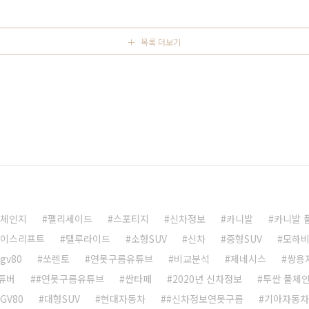
영상으로 보시길 추천합니다.​ 5미터가 훨씬 넘어가는 차량인
목록 더보기
풀체인지
팰리세이드
스포티지
신차정보
카니발
카니발 
페이스리프트
텔루라이드
소형SUV
신차
중형SUV
모하
gv80
쏘렌토
연못구름유튜브
비교분석
제네시스
쌍용
튜버
#연못구름유튜브
싼타페
2020년 신차정보
투싼 풀체
 GV80
대형SUV
현대자동차
#신차정보연못구름
기아자동차