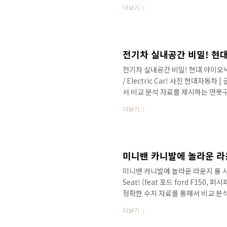
적인 1위였죠? 하지만 쏘렌토에서 
더보기
보이지 않네요? 만약에 친환경 혜택
있을까요? # 세부적인 내용을 담고
입니다! 작년 시장에서 싼타페는 처
들었고, 페이스리프트가 진행되면서 
전기차 실내공간 비밀! 현대 아이오닉5 VS
/ Electric Car! 사진 현대자동
서 비교 분석 자료를 제시하는 연못구름
던 기아차 최초의 순수 전기차인 CV의 
더보기
배드림 아이오닉5 계기판과 동일해
출시를 앞두고 기대감이 높아집니다.
다. 안녕하세요? 연못구름입니다. 
순수 전기차 입니..
미니밴 카니발에 놀라운 라운지 룸 시트!
Seat! (feat 포드 ford F150,
정확한 수치 자료를 통해서 비교 분
름입니다. 정말 날씨가 추워졌네요! 
더보기
시된 다양한 차량이 있었는데, GV80,
차량 중에서도 인간의 커져가는 욕심