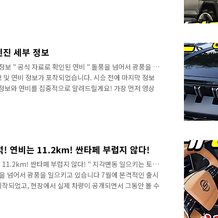
키고 있습니다. 다음 타자는 KR10이죠? 토레스 전기차
떤 모습으로 출시가 될까요? KR10의 차별적인 디자인과
토레스 사전 계약 첫 날 전산이 다운되었다는 말을 들어보
저 만나보세요! 쌍용은 전국에 100여 개의 영업점을 운영
기아도 140..
엔진 세부 정보
정보 " 공식 자료로 확인된 연비 " 돌풍을 넘어서 광풍을 일
 및 연비 정보가 포착되었습니다. 시승 전에 마지막 정보
세부 정보와 연비를 집중적으로 알려드릴게요! 가장 먼저 영상
의 사전 계약이 시작되고, 짧은 시간 동안 참 많은 일이
 계약 신기록을 달성했죠! 준중형 SUV이지만 중형이나 대
한민국 소비자의 마음을 빼앗으면서 현대나 기아가 아니더
하는 저력을 보여줬어요! 멋진 디자인뿐만 아니라 매력적인
어 컬러를 제공하면서 한 번..
! 연비는 11.2km! 싼타페 부럽지 않다!
 11.2km! 싼타페 부럽지 않다! " 지각변동 일으키는 토레
풍을 넘어서 광풍을 일으키고 있습니다 7월에 본격적인 출시
시작되었고, 현장에서 실제 차량이 공개되면서 그동안 볼 수
시에 공개되었죠? 카리스마가 정말 어마어마 하더군요! 가
지시등이 점등된 사진은 우리가 지금까지 알고 있었던 쌍용
면서 이런 말을 중얼중얼 거리고 있었네요. 함께 공개된 댄