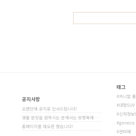
디 블루 색상이죠? 이색상은 멋진 
데.. 이미지 출처 : J100 토레스 매
태그
카니발 
공지사항
대형SUV
오랜만에 공지로 인사드립니다!
신차정보
생물 분양을 원하시는 분께서는 방명록에 비밀글⋯
genesis
홈페이지를 재오픈 했습니다!
싼타페