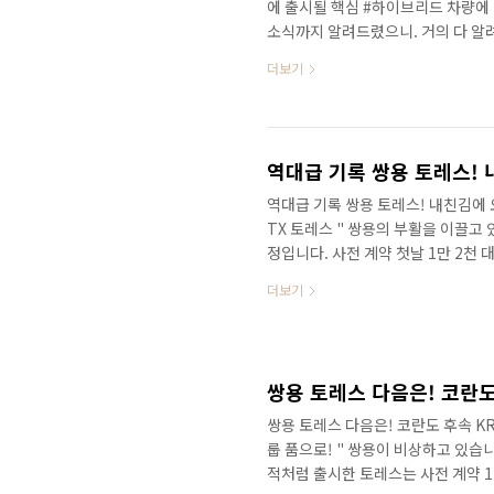
에 출시될 핵심 #하이브리드 차량에
소식까지 알려드렸으니. 거의 다 알
차를 구입하시는 분들에게는 새로운 
더보기
시될 #전기차 소식을 준비했습니다. 
로 세부적인 소식을 빠르게 만나보세
기차 입니다. 3대의 차량중에서 가운
나가 기습적으로 공개되면서 확실히 달
역대급 기록 쌍용 토레스! 
역대급 기록 쌍용 토레스! 내친김에 
TX 토레스 " 쌍용의 부활을 이끌고 
정입니다. 사전 계약 첫날 1만 2천 
2만 5천 대가 넘었다고 하죠! 가장
더보기
까지 확정이 되었는데.. 이제 남은 
을 모으고 있는 코란도 후속 KR10
인 실력도 이번 토레스를 통해서 입증
이런 디자인을 나올까? 의심이 먼저 되
쌍용 토레스 다음은! 코란도
쌍용 토레스 다음은! 코란도 후속 KR
룹 품으로! " 쌍용이 비상하고 있습니
적처럼 출시한 토레스는 사전 계약 1