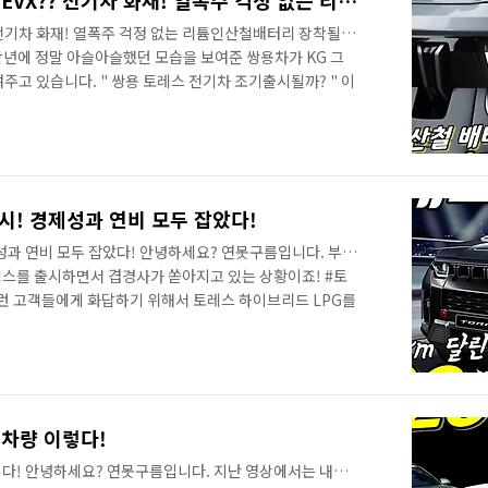
쌍용 토레스 전기차 명칭은 EVX?? 전기차 화재! 열폭주 걱정 없는 리튬인산철배터리 장착될까?
 전기차 화재! 열폭주 걱정 없는 리튬인산철배터리 장착될
작년에 정말 아슬아슬했던 모습을 보여준 쌍용차가 KG 그
주고 있습니다. " 쌍용 토레스 전기차 조기출시될까? " 이
 신차 개발도 할 수 있게 되고, 주식 시장의 상장폐지도 해결
이어서 #토레스전기차 가 올해 말 출시될 예정으로 알려졌습
정황이 포착되었습니다. 첫 번째는 특허청이 운영하는 키프
 1월 10일에 새로운 상표명을 등록했습니다. TORRES
VX 를 붙인 것인데요...
시! 경제성과 연비 모두 잡았다!
성과 연비 모두 잡았다! 안녕하세요? 연못구름입니다. 부활
레스를 출시하면서 겹경사가 쏟아지고 있는 상황이죠! #토
이런 고객들에게 화답하기 위해서 토레스 하이브리드 LPG를
보를 빠르게 만나보세요! 궁금해하실 부분부터 풀어볼게요!
요? 하이브리드는 2가지 이상의 동력을 사용하는 차량을
 1.5 터보와 LPG가 결합된 동력 시스템입니다. 한 가지
티지 LPG가 다른 첫 번째 차이점입니다. 그럼 어떤 방식이
PG를 병용하는 바이 퓨얼(..
 차량 이렇다!
이렇다! 안녕하세요? 연못구름입니다. 지난 영상에서는 내년