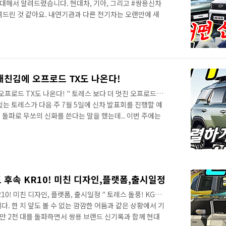
 대해서 알려드렸습니다. 현대차, 기아, 그리고 #쌍용신차
려드린 것 같아요. 내연기관과 다른 전기차는 오랜만에 새
경험이라는 점에서 많은 관심을 받게 되는데.. 내년에 출
어떤 #전기차 가 출시될까요? 빠르게 만나 보세요! 영상으
요! 전기차중에서 첫 번째 주인공은 최근 공개된 #코나전
데 주인공 자리에 있는 차량이 코나 전기차입니다. 신형 코
라진 코나에 대해서 좋은 반응을 볼 ..
내친김에 오프로드 TX도 나온다!
오프로드 TX도 나온다! " 토레스 보다 더 멋진 오프로드
있는 토레스가 다음 주 7월 5일에 신차 발표회를 진행할 예
대 돌파로 무쏘의 신화를 쓴다는 말을 했는데.. 이번 주에는
 먼저 영상으로 만나보세요! 출처:이데일리 KG그룹에 인수
것은 빠른 정상화이고.. 정상화 이후에 토레스 이상의 기대감
까지 빠르게 출시해 주길 기대하고 싶네요! 특히 쌍용의 디자
되었는데.. 출시가 되기 전에 공개한 티저는 설마.. 정말
었죠? ..
 후속 KR10! 미친 디자인,플랫폼,출시일정
10! 미친 디자인, 플랫폼, 출시일정 " 토레스 돌풍! KG그
다. 한 치 앞도 볼 수 없는 깜깜한 어둠과 같은 상황에서 기
만 2천 대를 돌파하면서 쌍용 브랜드 신기록과 함께 현대