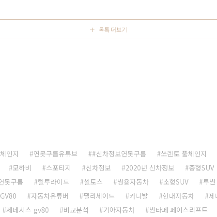
슈트를 입은 신사처럼 정중하면서 동시에 고급스러운 느낌인
니아 카페 기본 디자인이..
목록 더보기
풀체인지
연못구름유튜브
#신차정보연못구름
쏘렌토 풀체인지
모하비
스포티지
신차정보
2020년 신차정보
중형SUV
연못구름
텔루라이드
셀토스
쌍용자동차
소형SUV
투싼
 GV80
자동차유튜버
팰리세이드
카니발
현대자동차
제
제네시스 gv80
비교분석
기아자동차
싼타페 페이스리프트