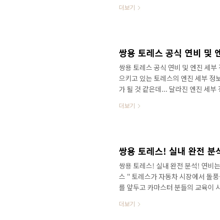
차나 기아의 신차 수준의 돌풍을 일으
더보기
보다도 많이 기다린다는 KR10은 어
플랫폼 출시 일정을 알려드릴게요! 
셨을 것 같은데요. 영상으로 가장 먼
하고 있습니다. 현대차는 1800여 개, 
쌍용 토레스 공식 연비 및 
쌍용 토레스 공식 연비 및 엔진 세부 
으키고 있는 토레스의 엔진 세부 정보
가 될 것 같은데... 달라진 엔진 
으로 만나보세요. 안녕하세요? 토레스
더보기
있었던 것 같아요. 우선 쌍용차 사전
형과 비교해도 더 멋진 디자인은 대
라도 사전계약 1만 6천 대를 돌파
색상도 한몫했죠! 독특한 실내 인테리
쌍용 토레스! 실내 완전 분석
쌍용 토레스! 실내 완전 분석! 연비는
스 " 토레스가 자동차 시장에서 돌
를 앞두고 카마스터 분들의 교육이 
없었던 블랙 그리고 블루 색상이 동
더보기
장 먼저 영상으로 만나보세요! 방향
차량이 정말 맞나요? 혼자 사진을 보