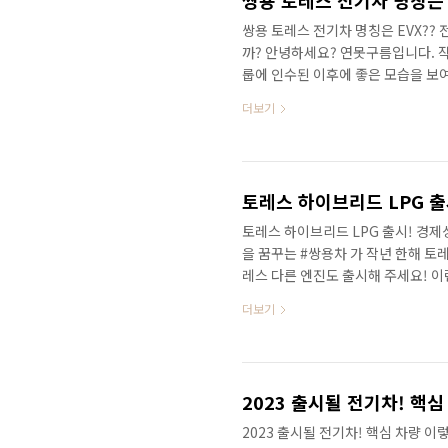
쌍용 토레스 전기차 명칭은 EVX??
까? 안녕하세요? 연못구름입니다. 
룹에 인수된 이후에 좋은 모습을 보여
제 남은 건 실적을 보여줘야 더 많은
더보기
될 수 있을 것 같은데.. 토레스에 
니다. 기다리시는 분들에게 반가운 
리스에 쌍용자동차는 이번 주 화요일인
EVX인데, 토레스 작명법에서 뒤에 #E
토레스 하이브리드 LPG 출
토레스 하이브리드 LPG 출시! 경제
을 꿈꾸는 #쌍용차 가 작년 한해 토
레스 다른 엔진도 출시해 주세요! 
출시합니다. 영상으로 세부적인 정
더보기
#하이브리드LPG 이건 무슨 말인가
말하죠? 하이브리드 LPG 기존 가솔린
동력만 사용하는 QM6 LPG와 스포
고 차이점은 무엇일가요? 가솔린과 L
2023 출시될 전기차! 핵심
2023 출시될 전기차! 핵심 차량 