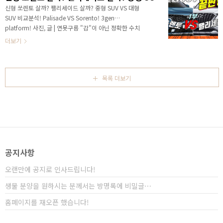
습니다. 한마디로 천당과 지옥을 "왔다 갔다" 하고 있는
신형 쏘렌토 살까? 팰리세이드 살까? 중형 SUV VS 대형
것 같습니다. 이번주 중에 보상안에 대한 기아차의 공식
SUV 비교분석! Palisade VS Sorento! 3gen
입장이 나올 것으로 알려졌습니다. 기아차에서 정식 공
platform! 사진, 글 | 연못구름 "감"이 아닌 정확한 수치
개한 이미지를 보면 정말 멋지다는 생각을 하게 됩니다.
자료를 통해서 비교 분석 자료를 제시하는 연못구름입니
더보기
제조사가 공개한 사진은 좋은 환경에서 최..
다! 안녕하세요? 연못구름입니다! 신형 쏘렌토의 영상은
25부까지 전달해 드리면서, 하이브리드 차량을 구입하실
분들은 첫날에 계약하시라고 알려드렸습니다. 첫날 사전
계약 판매량은 무려 1만 8000대를 돌파하면서 대한민국
목록 더보기
사전 계약 판매량의 역사를 기록하게 되었습니다. 특히
경쟁 차량인 싼타페 TM이 첫날 9000대가 되지 않았던
것으로 비교해 본다면 역대급이라는 표현이 적합할 것 같
습니다. 4세대 쏘렌토의 인기는 기대 이상이고, 상품성이
대폭 강화되면서 가격도 높..
공지사항
오랜만에 공지로 인사드립니다!
생물 분양을 원하시는 분께서는 방명록에 비밀글⋯
홈페이지를 재오픈 했습니다!