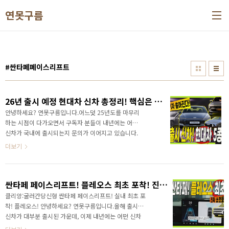
본문 바로가기
연못구름
#싼타페페이스리프트
26년 출시 예정 현대차 신차 총정리! 핵심은 하이브리드 그리고 플레오스
안녕하세요? 연못구름입니다.어느덧 25년도를 마무리
하는 시점이 다가오면서 구독자 분들이 내년에는 어떤
신차가 국내에 출시되는지 문의가 이어지고 있습니다.
먼저 올해 제조사별 판매 실적 잠시 볼게요! Car
더보기
Industry Analysis 에서 조사한 자료에 의하면 올해 상
반기 판매량은 1위 토요타 2위 폭스바겐 3위 포드 그리
고 4위에 BYD 5위 현대차가 차지했습니다. 기아는 9위
싼타페 페이스리프트! 플레오스 최초 포착! 진짜 쏘렌토 넘어서겠네! 기존 차주 불만 모두 개선!
를 차지했습니다.그래서 순위에서 처음으로 BYD가 현
대차를 앞섰다는 내용인데요. 중국차의 저력이 이제
클리앙:굴러간당신형 싼타페 페이스리프트! 실내 최초 포
TOP5위 도달했다는 점이 무섭게 다가오네요!하지만 현
착! 플레오스! 안녕하세요? 연못구름입니다.올해 출시될
대차그룹은 현대차와 기아 제네시스를 포함해야하기 때
신차가 대부분 출시된 가운데, 이제 내년에는 어떤 신차
문에 합치면 약 350만원 이상이라서 TOP3에 이름을
가 나올지 궁금하시죠?그랜저, 싼타페, 아반떼가 출시를