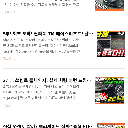
게 빠른 소식을 제공해 드리기 위해서 카니발 멤버스와
"감"이 아닌 정확한 수치 자료를 통해서 비교 분석 자료
함께 확인된 소식을 알려드립니다. ▲ 네이버 카페 > 카
를 제시하는 연못구름입니다! 안녕하세요? 연못구름입
더보기
니발 멤버스 첫 번째 소..
니다! 드디어 내일 쏘렌토가 정식 출시가 됩니다. # 쏘렌
토 관련 영상 리스트 작년 봄에 1부 영상을 시작으로 최
근까지 30여 편의 영상으로 4세대 쏘렌토 MQ4의 소식
5부! 최초 포착! 싼타페 TM 페이스리프트! 달라진 디자인 비교! 쏘렌토 풀체인지 잡는다! 하이브리드! Santafe facelift!
을 전달해 드렸습니다. 오랜 시간 쏘렌토의 소식을 영상
으로 알려드리면서 정이 많이 들었는데, 내일 정식 출시
5부! 최초 포착! 싼타페 TM 페이스리프트! 달라진 디자
가 된다면 시승까지 해보고 쏘렌토와는 당분간 이별을
인 비교! 쏘렌토 풀체인지 잡는다! 하이브리드! Santafe
해야 할 것 같습니다. 조금 아쉽기까지 하네요^^ # 영상
facelift! 사진, 유니지TV : 유튜브 제공 | 글, 연못구름 안
을 담고 있다보니 영상으로 보시면 세부적인 내용을 확
녕하세요? 연못구름입니다! 올해는 초반부터 신차가 쏟
더보기
인할 수 있습니다. 내일 온라인 런칭 소식을 알려..
아지고 있습니다. 1월에 프리미엄 브랜드인 제네시스에
서 GV80을 선보였고, 쉐보레에서 트레일 블레이저를 선
보였습니다. 최근에는 싼타페와 함께 중형 SUV의 주인공
27부! 쏘렌토 풀체인지! 실제 차량 이런 느낌! 하이브리드! 4GEN SORENTO MQ4 HEV!
역할을 하는 쏘렌토가 선보였습니다. "정말 정신없이 쏟
아지네요^^" 그리고 이번 달에는 3대의 차량이 출격을
27부! 쏘렌토 풀체인지! 실제 차량 이런 느낌! 하이브리
대기하고 있으며 7세대 아반떼와 제네시스 3세대 G80이
드! 4GEN SORENTO MQ4 HEV! 사진, 브랜드 및 클럽
출격을 준비하고 있습니다. 지난주에는 르노삼성 XM3가
MQ4 카페 | 글, 연못구름 단순한 "감"이 아닌 정확한 수
출시가 되었습니다. 이렇게만 보더라도 5대의 차량이 출
치자료를 통해서 비교 분석 자료를 제시하는 연못구름
더보기
시가 되었는데, 앞으로 2달 ..
입니다! 안녕하세요? 연못구름입니다. 사전 계약을 시작
한 4세대 쏘렌토가 첫날 판매량이 18,000대 넘어서면
서 이슈가 되었습니다. 하지만 하이브리드 차량은 사전
신형 쏘렌토 살까? 팰리세이드 살까? 중형 SUV VS 대형 SUV 비교분석! 3gen platform!
계약 하루 만에 판매 중단이 되는 초유의 사태를 겪고 있