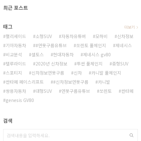
최근 포스트
태그
더보기
팰리세이드
소형SUV
자동차유튜버
모하비
신차정보
기아자동차
#연못구름유튜브
쏘렌토 풀체인지
제네시스
비교분석
셀토스
현대자동차
제네시스 gv80
텔루라이드
2020년 신차정보
투싼 풀체인지
중형SUV
스포티지
신차정보연못구름
신차
카니발 풀체인지
싼타페 페이스리프트
#신차정보연못구름
카니발
쌍용자동차
대형SUV
연못구름유튜브
쏘렌토
싼타페
genesis GV80
검색