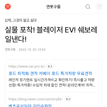
검색하기
연못구름
티스토리
신차, 그것이 알고 싶다
실물 포착! 블레이저 EV! 쉐보레
일낸다!
연못구름
2022. 12. 20. 12:02
https://www.car-pro.kr/
광고
포드 최적화 견적 카베이 포드 특가차량 무료견적
레인저 장기렌트 실시간가격비교 확인하기! 즉시출고 차량
선점! 특가차종! 수입차 최대 할인 견적! 온라인계약! 최적가
프로모션 차량 빠른출고 선점하세요.
https://blog.naver.com/carstory86-
광고
벤츠공식딜러 김민수차장