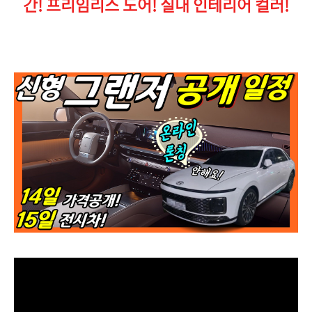
간! 프리임리스 도어! 실내 인테리어 컬러!