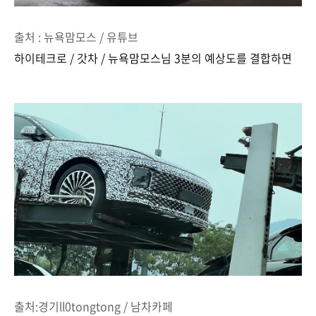
출처 : 뉴욕맘모스 / 유튜브
하이테크로 / 갓차 / 뉴욕맘모스님 3분의 예상도를 결합하면
출처:경기ll0tongtong / 남차카페