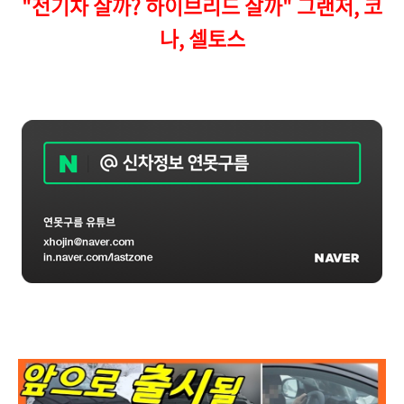
"전기차 살까? 하이브리드 살까" 그랜저, 코
나, 셀토스