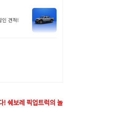
할인 견적!
다! 쉐보레 픽업트럭의 놀