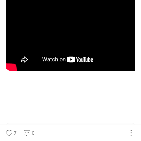
http://cafe.naver.com/allfm01
광고
7
0