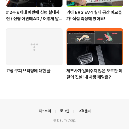
# 2부 6세대 아반떼 신형 실내사
기아 EV3 EV4 실내 공간 비교불
진 / 신형 아반떼AD / 어떻게 달라
가! 직접 측정해 봤어요!
졌을까?
고정 구피 브리딩에 대한 글
제조사가 알려주지 않은 오르간 페
달의 진실! 내 차량 페달은?
의안내
티스토리
로그인
고객센터
© Daum Corp.