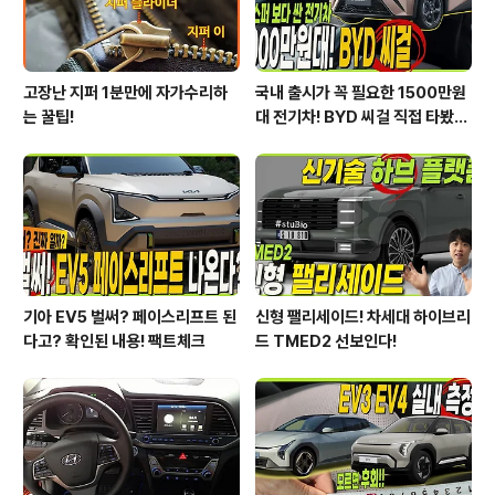
고장난 지퍼 1분만에 자가수리하
국내 출시가 꼭 필요한 1500만원
는 꿀팁!
대 전기차! BYD 씨걸 직접 타봤습
니다!
기아 EV5 벌써? 페이스리프트 된
신형 팰리세이드! 차세대 하이브리
다고? 확인된 내용! 팩트체크
드 TMED2 선보인다!