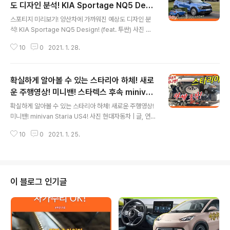
도 디자인 분석! KIA Sportage NQ5 Desi
글 내용
gn! (feat. 투싼)
스포티지 미리보기! 양산차에 가까워진 예상도 디자인 분
석! KIA Sportage NQ5 Design! (feat. 투싼) 사진 현
대자동차 | 글, 연못구름 투싼과 경쟁할 5세대 스포티지 기
10
0
2021. 1. 28.
대가 되시죠? 양산차에 더욱 가까워지고 있는 5세대 스포
티지의 디자인 예상도를 한번에 분석하고 알려드리겠습니
다. "단순 감"이 아닌 정확한 "수치자료"를 통해서 비교 분
확실하게 알아볼 수 있는 스타리아 하체! 새로
석 자료를 제시하는 연못구름입니다! 안녕하세요? 연못구
름입니다. 세월이 정말 빠르게 지나가네요! 올해를 시작한
운 주행영상! 미니밴! 스타렉스 후속 minivan
글 내용
것이 조금 전이었던 것 같은데, 1월이 거의 지나가고 있습
Staria US4!
확실하게 알아볼 수 있는 스타리아 하체! 새로운 주행영상!
니다. 다짐하셨던 계획 실천 잘 하시고 있죠? 아직 못하셨
미니밴! minivan Staria US4! 사진 현대자동차 | 글, 연못
다면 다시 한번 다짐하시죠^^ ㅎㅎ 다음 달에는 기아차 준
구름 "단순 감"이 아닌 정확한 "수치자료"를 통해서 비교
대형 세단인 K7 혹은 K8의 구체적인 정보가 공개될 것 같
10
0
2021. 1. 25.
분석 자료를 제시하는 연못구름입니다! 현대차의 올해의
습니다. 그리..
주인공은 스타렉스 후속 스타리아죠! 스타리아의 하체가
확실하게 포착되었습니다. 새로운 주행 영상과 함께 보시
죠! # 세부적인 내용을 담고 있는 영상으로 보시길 추천합
니다. 14년 만에 풀체인지가 되는 스타렉스 후속 스타리아
이 블로그 인기글
에 대한 관심이 높아지는 것 같습니다. 올해 현대차에서 출
시할 신차 중에서 최초의 전기차 아이오닉5와 함께 가장
기대가 되는 차량이 스타리아인 것 같네요! 작년 여름부터
스타리아의 소식을 알려드렸는데, 스타리아의 주행 영상이
"스타리아 클럽"에 ..