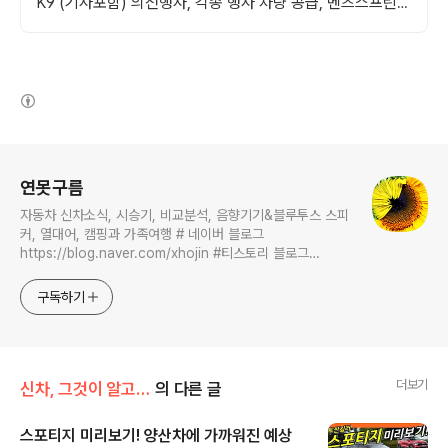
K9 (기사포함) 의전행사, 각종 행사 차량 공급, 벤츠스프린
터, 제네시스, 카니발
(새창열림)
로그 정보
연못구름
자동차 신차소식, 시승기, 비교분석, 음향기기&블루투스 스피
커, 열대어, 캠핑과 가족여행 # 네이버 블로그
https://blog.naver.com/xhojin #티스토리 블로그
https://lastzone.com/ #유튜브
https://www.youtube.com/c/연못구름 콜라보 문의는
구독하기
xhojin@naver.com 으로 주시면 신속하게 답변 드리겠습니
다.
더보기
신차, 그것이 알고 싶다
의 다른 글
스포티지 미리보기! 양산차에 가까워진 예상