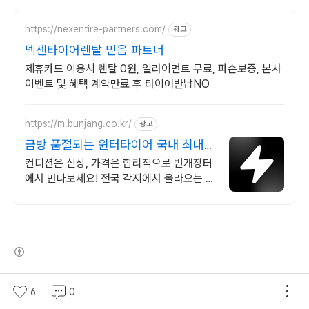
https://nexentire-partners.com/
광고
넥센타이어렌탈 믿음 파트너
제휴카드 이용시 렌탈 0원, 얼라이먼트 무료, 파손보증, 본사
이벤트 및 혜택 계약만료 후 타이어반납NO
https://m.bunjang.co.kr/
광고
금방 품절되는 윈터타이어 국내 최대
브랜드 중고거래
컨디션은 신상, 가격은 합리적으로 번개장터
에서 만나보세요! 전국 각지에서 올라오는 전
국구 최다 상품 매일 10만 개 이상의 신규 상
품 업로드
(새창열림)
로그 정보
6
0