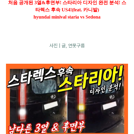
처음 공개된 3열&후면부! 스타리아 디자인 완전 분석! 스
타렉스 후속 US4!(feat. 카니발)
hyundai minival staria vs Sedona
사진 | 글, 연못구름