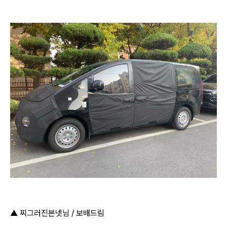
▲
찌그러진본넷님 / 보배드림