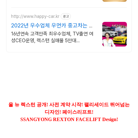
만대이상! 찾아가는 홈서비스! 낮은 할부이자
율, 24시간실매물전산연동
http://www.happy-car.kr
광고
2022년 우수업체 우먼카 중고차는 최
우수모범업체에서!
16년연속 고객만족 최우수업체, TV출연 여
성CEO운영, 렉스턴 실매물 5만대
2009~2023년 우수 고객만족 업체 "네티즌
선정 최우수 홈페이지"
올 뉴 렉스턴 공개! 사전 계약 시작! 팰리세이드 뛰어넘는
디자인! 페이스리프트!
SSANGYONG REXTON FACELIFT Design!