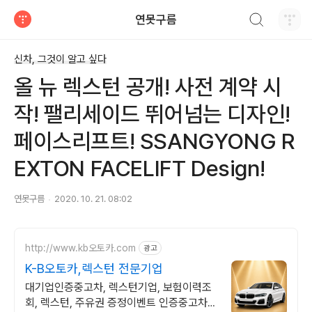
검색하기
연못구름
티스토리
신차, 그것이 알고 싶다
올 뉴 렉스턴 공개! 사전 계약 시
작! 팰리세이드 뛰어넘는 디자인!
페이스리프트! SSANGYONG R
EXTON FACELIFT Design!
연못구름
2020. 10. 21. 08:02
http://www.kb오토카.com
광고
K-B오토카,렉스턴 전문기업
대기업인증중고차, 렉스턴기업, 보험이력조
회, 렉스턴, 주유권 증정이벤트 인증중고차 7