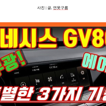
사진 |
글,
연못구름