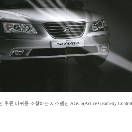
렸던
후륜 바퀴를 조향하는 시스템인 AGCS(Active Geometry Control S