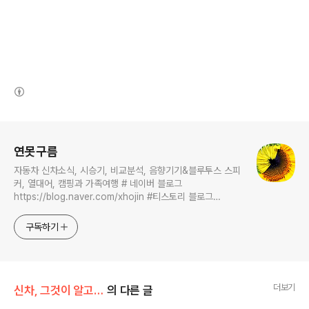
(새창열림)
로그 정보
연못구름
자동차 신차소식, 시승기, 비교분석, 음향기기&블루투스 스피
커, 열대어, 캠핑과 가족여행 # 네이버 블로그
https://blog.naver.com/xhojin #티스토리 블로그
https://lastzone.com/ #유튜브
https://www.youtube.com/c/연못구름 콜라보 문의는
구독하기
xhojin@naver.com 으로 주시면 신속하게 답변 드리겠습니
다.
더보기
신차, 그것이 알고 싶다
의 다른 글