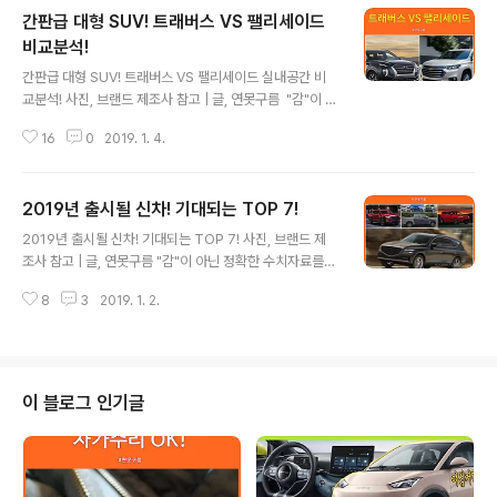
간판급 대형 SUV! 트래버스 VS 팰리세이드
비교분석!
글 내용
간판급 대형 SUV! 트래버스 VS 팰리세이드 실내공간 비
교분석! 사진, 브랜드 제조사 참고 | 글, 연못구름 ​ "감"이 아
닌 정확한 수치자료를 통해서 비교분석 자료를 제시하는
16
0
2019. 1. 4.
연못구름입니다! # 토네이도 급 인기몰이 중인 펠리세이
드! 대한민국 최초의 풀 사이즈급 대형 SUV인 현대차 팰리
세이드가 출시된 이후, 연일 자동차 뉴스를 보면 국내의 모
2019년 출시될 신차! 기대되는 TOP 7!
든 차량을 대변하듯이 팰리세이드와 관련된 소식이 지면에
글 내용
가득 채워져 있는 것을 알 수 있습니다. 이 정도의 파급력은
2019년 출시될 신차! 기대되는 TOP 7! 사진, 브랜드 제
현대자동차에서도 예상하지 못했을 것 같은데, 실로 대단
조사 참고 | 글, 연못구름 "감"이 아닌 정확한 수치자료를
하다고 할 수 있습니다. ​ 오랜 기간 동안 자동차 리뷰를 진
통해서 비교분석 자료를 제시하는 연못구름입니다! # 201
행하고 입장에서 팰리세이드처럼 대중의 높은 관심을 받았
8
3
2019. 1. 2.
9년 기해년을 빛낼 신차 중에서 주인공은? 2019년 새해
던 차량은 찾기 힘들다고 할 수 있는데 특히, 팰리세이드의
가 밝았습니다. 황금돼지띠인 올해는 대형 SUV를 포함한
세그먼트가 대형 SU..
다양한 신차가 선보일 예정이기 때문에 자동차를 좋아하시
는 분들이라면 어느 해 보다도 즐거운 한 해가 될 것 같습니
다. 새롭게 출시될 차량 중에서 주목해야 할 신차 7종류를
이 블로그 인기글
먼저 살펴보겠습니다. # 첫 번째로 출시될 주인공은 "칸"
렉스턴 스포츠 롱바디! 대한민국 유일의 픽업트럭인 렉스
턴 스포츠가 작년 이맘때에 국내 자동차 브랜드 중에서 가
장 먼저 픽업트럭인 렉스턴 스포츠를 선보였습니다. 기습