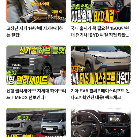
작전처럼 공개가 되었는데..
고장난 지퍼 1분만에 자가수리하
국내 출시가 꼭 필요한 1500만원
는 꿀팁!
대 전기차! BYD 씨걸 직접 타봤습
니다!
신형 팰리세이드! 차세대 하이브리
기아 EV5 벌써? 페이스리프트 된
드 TMED2 선보인다!
다고? 확인된 내용! 팩트체크