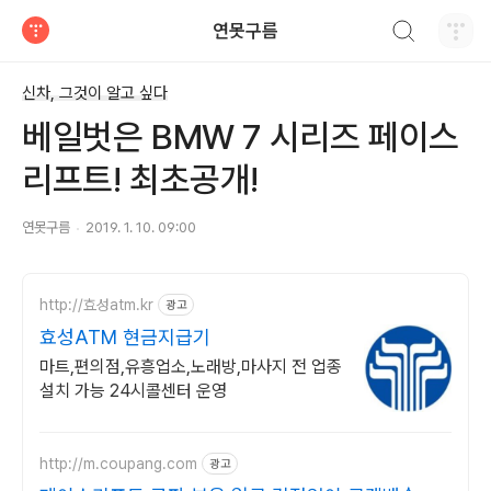
검색하기
연못구름
티스토리
신차, 그것이 알고 싶다
베일벗은 BMW 7 시리즈 페이스
리프트! 최초공개!
연못구름
2019. 1. 10. 09:00
http://효성atm.kr
광고
효성ATM 현금지급기
마트,편의점,유흥업소,노래방,마사지 전 업종
설치 가능 24시콜센터 운영
http://m.coupang.com
광고