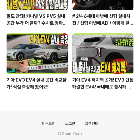
말도 안돼! 카니발 VS PV5 실내
# 2부 6세대 아반떼 신형 실내사
공간 누가 더 클까? 수치로 정확하
진 / 신형 아반떼AD / 어떻게 달라
게 알려드릴게요!
졌을까?
기아 EV3 EV4 실내 공간 비교불
기아 EV4 해치백 공개! EV3 단점
가! 직접 측정해 봤어요!
해결한 EV4! 국내에도 출시해 주
세요!
의안내
티스토리
로그인
고객센터
© Daum Corp.