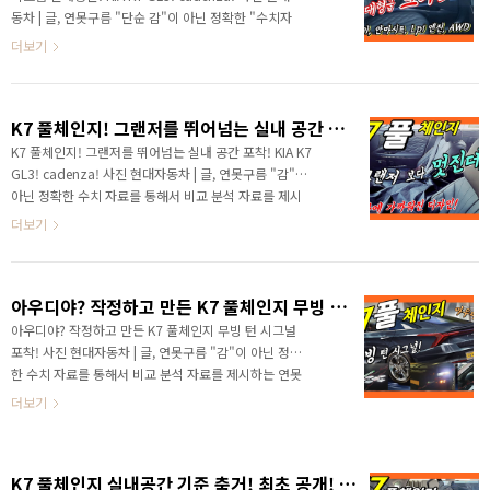
벽에 붙어있었던 기존 로고도 볼 수 없게 되었죠! 새로운
동차 | 글, 연못구름 "단순 감"이 아닌 정확한 "수치자
전동화 시대를 맞이하면서 기아차는 새로운 로고와 슬로
료"를 통해서 비교 분석 자료를 제시하는 연못구름입니
더보기
건을 선보였습니다. Movement ..
다! 안녕하세요? 연못구름입니다! 2021년 새해가 밝았
습니다. 새로운 새해에는 구독자분들께서 기대하시는
모든 일이 잘 되시길 기원하며, 개인적으로는 건강하시
K7 풀체인지! 그랜저를 뛰어넘는 실내 공간 포착! KIA K7 GL3! cadenza!
면 좋겠습니다. 건강해야 즐겁게 모든 일을 할 수 있기
때문이죠! # 세부적인 내용을 담고 있는 영상으로 보시
K7 풀체인지! 그랜저를 뛰어넘는 실내 공간 포착! KIA K7
길 추천합니다. 새해에 첫 번째 영상은 올해의 주인공이
GL3! cadenza! 사진 현대자동차 | 글, 연못구름 "감"이
라고 할 수 있는 기아차 준대형 세단인 K7을 준비했습니
아닌 정확한 수치 자료를 통해서 비교 분석 자료를 제시
다. 이제 출시가 정말 안 남았죠! 100일도 훨씬 안 남은
하는 연못구름입니다! ▲ SOURCE : 연못구름 유튜브 채
더보기
상황인데 출시가 가까울수록 기대감이 ..
널 구독자 안녕하세요? 연못구름입니다. 20년도 한해가
이렇게 마무리 되고 있습니다. 올 한해도 자동차를 좋아
하시는 분들이라면 정말 즐거운 시간을 보내셨을 것 같습
아우디야? 작정하고 만든 K7 풀체인지 무빙 턴 시그널 포착!
니다. 제네시스 GV80을 시작으로 G80, 쏘렌토, 아반떼,
카니발, 투싼, GV70까지 출시가 되었고, 고성능 세단인
아우디야? 작정하고 만든 K7 풀체인지 무빙 턴 시그널
스팅어와 G70, 쌍용차의 올뉴렉스턴과 르노삼성 QM6도
포착! 사진 현대자동차 | 글, 연못구름 "감"이 아닌 정확
페이스리프트 덕분에 즐거운 한 해를 보낸 것 같습니다.
한 수치 자료를 통해서 비교 분석 자료를 제시하는 연못
▲ SOURCE : 연못구름 유튜브 채널 구독자 어느 때 보
구름입니다! 안녕하세요? 연못구름입니다. 즐거운 시간
더보기
다도 다양한..
보내시고 계신가요? 연말이 되면서 내년에 새롭게 출시
될 차량에 대한 관심이 뜨거워지는 것 같습니다. 기아차
와 현대차에서 올해처럼 다양한 신차를 출시할 것으로
K7 풀체인지 실내공간 기준 축거! 최초 공개! 그랜저 보다 크다! KIA K7 GL3! cadenza! Wheelbase!
예상되는 가운데, 뜨거운 이슈가 되는 차량이 한 대 있