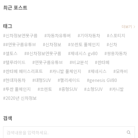
최근 포스트
태그
더보기
신차정보연못구름
자동차유튜버
기아자동차
스포티지
#연못구름유튜브
신차정보
쏘렌토 풀체인지
신차
셀토스
#신차정보연못구름
제네시스 gv80
쌍용자동차
텔루라이드
연못구름유튜브
비교분석
싼타페
싼타페 페이스리프트
카니발 풀체인지
제네시스
모하비
현대자동차
대형SUV
팰리세이드
genesis GV80
투싼 풀체인지
쏘렌토
중형SUV
소형SUV
카니발
2020년 신차정보
검색