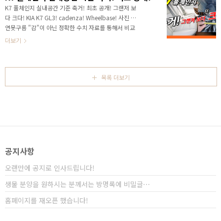
죠? # 세부적인 내용을 담고 있는 영상으로 보시길 추천
K7 풀체인지 실내공간 기준 축거! 최초 공개! 그랜저 보
합니다. 바로 기아차 준대형 K7 그 주인공입니다. 신차
다 크다! KIA K7 GL3! cadenza! Wheelbase! 사진 글,
소식을 10년 이상 알려드린 경험에서 보면 K7이 이 정
연못구름 "감"이 아닌 정확한 수치 자료를 통해서 비교
도로 높은 관심을 얻었던 적이 있었나? 싶을 정도로 3세
분석 자료를 제시하는 연못구름입니다! 안녕하세요? 연
더보기
대로 풀체인지 되는 K7은 정말 뜨거운 관심을 얻고 있
못구름입니다. K7 혹은 새로운 이름인 K8의 출시가 얼마
습..
남지 않았습니다. 현재 시점에서는 루머보다는 좀 더 정
확한 정보를 알려드리고자 분주하게 체크하고 있습니다.
# 세부적인 내용을 담고 있는 영상으로 보시길 추천합니
목록 더보기
다.​ 이전 영상에서 약속드렸던 것처럼 재원 중에서 가장
중요한 제원은 축거라고 생각하는데, 축거는 앞바퀴와 뒤
바퀴의 거리로 실내 공간을 나타내는 가장 중요한 지표입
니다. 차량의 크기에 따라서 세그먼트가 결정되지만 이러
한 등급의 의미는 결국 얼마나..
공지사항
오랜만에 공지로 인사드립니다!
생물 분양을 원하시는 분께서는 방명록에 비밀글⋯
홈페이지를 재오픈 했습니다!