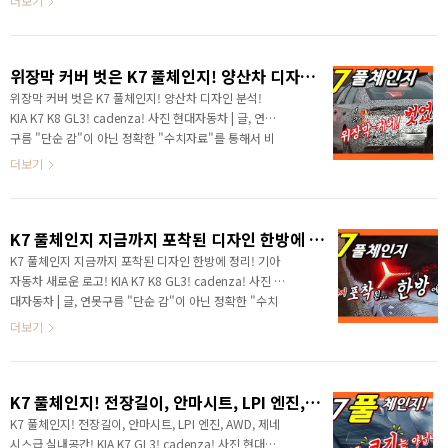
더보기
가 파악하고 있는 내용과 동일하기 때문에 공식 문서로
대로 풀체인지 되는 K7 실내공간의 핵심인 운전자 공간
보이..
이 처음 포착되었습니다. 계기판과 인포테인먼트가 하나
로 연결된 파노라마 디스플레이가 제공되네요! 작정하고
위장막 커버 벗은 K7 풀체인지! 양산차 디자인 분석! KIA K7 K8 GL3! cadenza!
만든 것 같은데, 어떤 경쟁력을 제공하는지 빠르게 보시
죠! # 세부적인 내용을 담고 있는 영상으로 보시길 추천
위장막 커버 벗은 K7 풀체인지! 양산차 디자인 분석!
합니다. 안녕하세요? 연못구름입니다. 기아차의 반란은
KIA K7 K8 GL3! cadenza! 사진 현대자동차 | 글, 연못
올해도 계속되는 것 같습니다. 작년에 K5와 쏘렌토가 형
구름 "단순 감"이 아닌 정확한 "수치자료"를 통해서 비
제차그룹의 쏘나타와 싼타페를 완전히 누르는 대한민국
교 분석 자료를 제시하는 연못구름입니다! 드디어 K7 풀
더보기
시장에서 보기 힘든 반란을 일으켰죠? ..
체인지 위장막 커버가 제거된 테스트 차량이 두바이에
서 포착되었습니다. 위장막 커버가 제거되었다는 점은
출시가 정말 가까워졌다는 증거와 함께 양산차라고 생
K7 풀체인지 지금까지 포착된 디자인 한방에 정리! 기아자동차 새로운 로고! KIA K7 K8 GL3! cadenza!
각해도 무방하다는 점이겠죠? 곧 양산차가 본격적으로
생산되기 시작하고 사전 계약을 포함한 출시 소식도 들
K7 풀체인지 지금까지 포착된 디자인 한방에 정리! 기아
리기 시작할 것 같네요! # 세부적인 내용을 담고 있는 영
자동차 새로운 로고! KIA K7 K8 GL3! cadenza! 사진 현
상으로 보시길 추천합니다. ▲ SOURCE :
대자동차 | 글, 연못구름 "단순 감"이 아닌 정확한 "수치
@cars_secrets 안녕하세요? 연못구름입니다. 출시가
자료"를 통해서 비교 분석 자료를 제시하는 연못구름입
더보기
임박한 기아차 준대형 세단 3세대 K7 테스트 차량이 ..
니다! 안녕하세요? 연못구름입니다. 새해가 들어서면서
기아차가 어떤 때 보다도 더욱 빠르게 움직이고 있습니
다. # 세부적인 내용을 담고 있는 영상으로 보시길 추천
K7 풀체인지! 전장길이, 안마시트, LPI 엔진, AWD, 제네시스급 실내공간! KIA K7 GL3! cadenza!
합니다. 이제 몇 시간 후면 기아차는 완전히 새롭게 변신
하게 되는데, 기아차의 홈페이지에는 새로운 로고와 시작
K7 풀체인지! 전장길이, 안마시트, LPI 엔진, AWD, 제네
을 알리는 화면을 볼 수 있습니다. 더 이상 기아차 본사 외
시스급 실내공간! KIA K7 GL3! cadenza! 사진 현대자