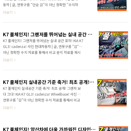
벽에 붙어있었던 기존 로고도 볼 수 없게 되었죠! 새로운
동차 | 글, 연못구름 "단순 감"이 아닌 정확한 "수치자
전동화 시대를 맞이하면서 기아차는 새로운 로고와 슬로
료"를 통해서 비교 분석 자료를 제시하는 연못구름입니
더보기
건을 선보였습니다. Movement ..
다! 안녕하세요? 연못구름입니다! 2021년 새해가 밝았
습니다. 새로운 새해에는 구독자분들께서 기대하시는
모든 일이 잘 되시길 기원하며, 개인적으로는 건강하시
K7 풀체인지! 그랜저를 뛰어넘는 실내 공간 포착! KIA K7 GL3! cadenza!
면 좋겠습니다. 건강해야 즐겁게 모든 일을 할 수 있기
때문이죠! # 세부적인 내용을 담고 있는 영상으로 보시
K7 풀체인지! 그랜저를 뛰어넘는 실내 공간 포착! KIA K7
길 추천합니다. 새해에 첫 번째 영상은 올해의 주인공이
GL3! cadenza! 사진 현대자동차 | 글, 연못구름 "감"이
라고 할 수 있는 기아차 준대형 세단인 K7을 준비했습니
아닌 정확한 수치 자료를 통해서 비교 분석 자료를 제시
다. 이제 출시가 정말 안 남았죠! 100일도 훨씬 안 남은
하는 연못구름입니다! ▲ SOURCE : 연못구름 유튜브 채
더보기
상황인데 출시가 가까울수록 기대감이 ..
널 구독자 안녕하세요? 연못구름입니다. 20년도 한해가
이렇게 마무리 되고 있습니다. 올 한해도 자동차를 좋아
하시는 분들이라면 정말 즐거운 시간을 보내셨을 것 같습
K7 풀체인지 실내공간 기준 축거! 최초 공개! 그랜저 보다 크다! KIA K7 GL3! cadenza! Wheelbase!
니다. 제네시스 GV80을 시작으로 G80, 쏘렌토, 아반떼,
카니발, 투싼, GV70까지 출시가 되었고, 고성능 세단인
K7 풀체인지 실내공간 기준 축거! 최초 공개! 그랜저 보
스팅어와 G70, 쌍용차의 올뉴렉스턴과 르노삼성 QM6도
다 크다! KIA K7 GL3! cadenza! Wheelbase! 사진 글,
페이스리프트 덕분에 즐거운 한 해를 보낸 것 같습니다.
연못구름 "감"이 아닌 정확한 수치 자료를 통해서 비교
▲ SOURCE : 연못구름 유튜브 채널 구독자 어느 때 보
분석 자료를 제시하는 연못구름입니다! 안녕하세요? 연
더보기
다도 다양한..
못구름입니다. K7 혹은 새로운 이름인 K8의 출시가 얼
마 남지 않았습니다. 현재 시점에서는 루머보다는 좀 더
정확한 정보를 알려드리고자 분주하게 체크하고 있습니
K7 풀체인지! 양산차에 더욱 가까워진 디자인! 그랜저 잡을까? KIA K7 GL3! cadenza! Exterior&Interior Design!
다. # 세부적인 내용을 담고 있는 영상으로 보시길 추천