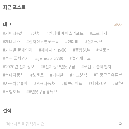
최근 포스트
태그
더보기
기아자동차
신차
싼타페 페이스리프트
스포티지
제네시스
신차정보연못구름
싼타페
신차정보
카니발 풀체인지
제네시스 gv80
중형SUV
셀토스
투싼 풀체인지
genesis GV80
팰리세이드
2020년 신차정보
#신차정보연못구름
쏘렌토 풀체인지
현대자동차
쏘렌토
카니발
비교분석
연못구름유튜브
자동차유튜버
쌍용자동차
텔루라이드
대형SUV
모하비
소형SUV
#연못구름유튜브
검색