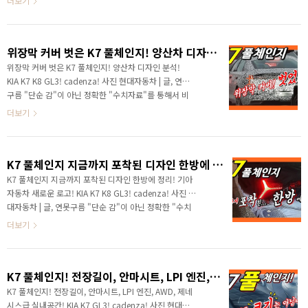
더보기
용될 것 같다고 초기 영상부터 알려드렸는데 국내 출시
대로 풀체인지 되는 K7 실내공간의 핵심인 운전자 공간
가..
이 처음 포착되었습니다. 계기판과 인포테인먼트가 하나
로 연결된 파노라마 디스플레이가 제공되네요! 작정하고
위장막 커버 벗은 K7 풀체인지! 양산차 디자인 분석! KIA K7 K8 GL3! cadenza!
만든 것 같은데, 어떤 경쟁력을 제공하는지 빠르게 보시
죠! # 세부적인 내용을 담고 있는 영상으로 보시길 추천
위장막 커버 벗은 K7 풀체인지! 양산차 디자인 분석!
합니다. 안녕하세요? 연못구름입니다. 기아차의 반란은
KIA K7 K8 GL3! cadenza! 사진 현대자동차 | 글, 연못
올해도 계속되는 것 같습니다. 작년에 K5와 쏘렌토가 형
구름 "단순 감"이 아닌 정확한 "수치자료"를 통해서 비
제차그룹의 쏘나타와 싼타페를 완전히 누르는 대한민국
교 분석 자료를 제시하는 연못구름입니다! 드디어 K7 풀
더보기
시장에서 보기 힘든 반란을 일으켰죠? ..
체인지 위장막 커버가 제거된 테스트 차량이 두바이에
서 포착되었습니다. 위장막 커버가 제거되었다는 점은
출시가 정말 가까워졌다는 증거와 함께 양산차라고 생
K7 풀체인지 지금까지 포착된 디자인 한방에 정리! 기아자동차 새로운 로고! KIA K7 K8 GL3! cadenza!
각해도 무방하다는 점이겠죠? 곧 양산차가 본격적으로
생산되기 시작하고 사전 계약을 포함한 출시 소식도 들
K7 풀체인지 지금까지 포착된 디자인 한방에 정리! 기아
리기 시작할 것 같네요! # 세부적인 내용을 담고 있는 영
자동차 새로운 로고! KIA K7 K8 GL3! cadenza! 사진 현
상으로 보시길 추천합니다. ▲ SOURCE :
대자동차 | 글, 연못구름 "단순 감"이 아닌 정확한 "수치
@cars_secrets 안녕하세요? 연못구름입니다. 출시가
자료"를 통해서 비교 분석 자료를 제시하는 연못구름입
더보기
임박한 기아차 준대형 세단 3세대 K7 테스트 차량이 ..
니다! 안녕하세요? 연못구름입니다. 새해가 들어서면서
기아차가 어떤 때 보다도 더욱 빠르게 움직이고 있습니
다. # 세부적인 내용을 담고 있는 영상으로 보시길 추천
K7 풀체인지! 전장길이, 안마시트, LPI 엔진, AWD, 제네시스급 실내공간! KIA K7 GL3! cadenza!
합니다. 이제 몇 시간 후면 기아차는 완전히 새롭게 변신
하게 되는데, 기아차의 홈페이지에는 새로운 로고와 시작
K7 풀체인지! 전장길이, 안마시트, LPI 엔진, AWD, 제네
을 알리는 화면을 볼 수 있습니다. 더 이상 기아차 본사 외
시스급 실내공간! KIA K7 GL3! cadenza! 사진 현대자