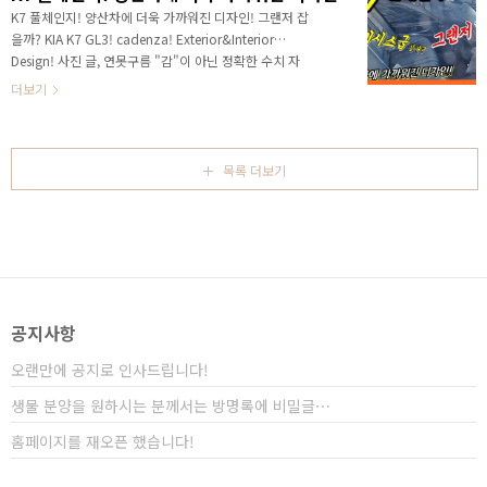
합니다.​ 이전 영상에서 약속드렸던 것처럼 재원 중에서
K7 풀체인지! 양산차에 더욱 가까워진 디자인! 그랜저 잡
가장 중요한 제원은 축거라고 생각하는데, 축거는 앞바
을까? KIA K7 GL3! cadenza! Exterior&Interior
퀴와 뒤 바퀴의 거리로 실내 공간을 나타내는 가장 중요
Design! 사진 글, 연못구름 "감"이 아닌 정확한 수치 자
한 지표입니다. 차량의 크기에 따라서 세그먼트가 결정
료를 통해서 비교 분석 자료를 제시하는 연못구름입니다!
더보기
되지만 이러한 등급의 의미는 결국 얼마나..
안녕하세요? 연못구름입니다. 기아차의 준대형 세단인
K7이 3월 경에 출시를 앞두고 있습니다. 이제 3개월 뒤면
도로에서 3세대로 풀체인지 된 K7을 만나게 될 것 같네
요. 출시가 가까워졌기 때문에 양산차에 가까운 테스트
목록 더보기
차량이 돌아다니기 시작할 것 같은데, 이번에 포착된 차
량은 양산차에 한층 더 가까워졌습니다. 고화질로 촬영한
실외와 실내의 사진은 구독자께서 제보해 주셨습니다. 진
심으로 감사합니다! # 세부적인 내용을 담고 있는 영상으
로 보시길 추천합니다..
공지사항
오랜만에 공지로 인사드립니다!
생물 분양을 원하시는 분께서는 방명록에 비밀글⋯
홈페이지를 재오픈 했습니다!