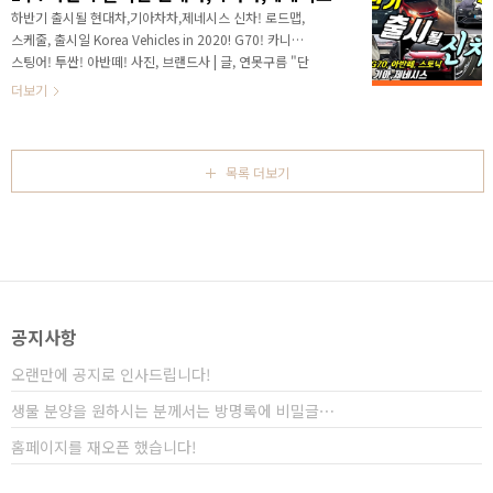
하반기까지 왔네요^^ 하반기에 출시될 차량을 알려드
하반기 출시될 현대차,기아차차,제네시스 신차! 로드맵,
리기 위해서 지난 영상에서 1부의 소식으로 하반기에 출
스케줄, 출시일 Korea Vehicles in 2020! G70! 카니발!
시될 차량 소식을 알려드렸습니다. 싼타페 TM 페이스리
스팅어! 투싼! 아반떼! 사진, 브랜드사 | 글, 연못구름 "단
프트, 스팅어 페이스리프트, 카니발 풀체인지, 투산 풀체
순 감"이 아닌 정확한 "수치자료"를 통해서 비교 분석 자
더보기
인지 소식까지 1부 영상에서 ..
료를 제시하는 연못구름입니다! # 보다 세부적인 정보를
얻으려면 영상으로 보시길 추천합니다. " 안녕하세요? 연
못구름입니다. 벌써 6월까지 왔네요! 올 상반기에도 많은
신차가 출시가 되었고, 소식과 시승기로 알려드렸습니다.
목록 더보기
남은 하반기에는 어떤 신차가 출시가 되면서 즐거운 시간
을 보낼 수 있을까요? 올해는 코로나 이슈까지 겹치면서
자동차 시장도 울고 웃고 있지만, 글로벌 시장과 달리 국
내 시장은 비교적 높은 판매량을 보여주는 글로벌에서 보
기 힘든 유일한 시..
공지사항
오랜만에 공지로 인사드립니다!
생물 분양을 원하시는 분께서는 방명록에 비밀글⋯
홈페이지를 재오픈 했습니다!