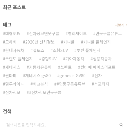
최근 포스트
태그
더보기
대형SUV
신차정보연못구름
팰리세이드
연못구름유튜브
모하비
2020년 신차정보
카니발
카니발 풀체인지
현대자동차
셀토스
소형SUV
투싼 풀체인지
쏘렌토 풀체인지
중형SUV
기아자동차
쌍용자동차
제네시스
자동차유튜버
쏘렌토
싼타페 페이스리프트
싼타페
제네시스 gv80
genesis GV80
신차
텔루라이드
비교분석
#연못구름유튜브
스포티지
신차정보
#신차정보연못구름
검색