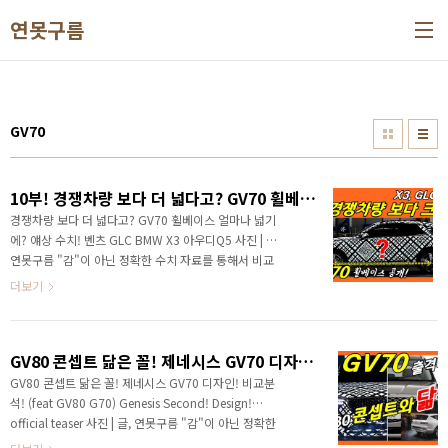
본문 바로가기
연못구름
GV70
10부! 경쟁차량 보다 더 넓다고? GV70 휠베이스 얼마나 넓기에? 얘상 수치! 벤츠 GLC BMW X3 아우디Q5
경쟁차량 보다 더 넓다고? GV70 휠베이스 얼마나 넓기
에? 얘상 수치! 벤츠 GLC BMW X3 아우디Q5 사진 | 글,
연못구름 "감"이 아닌 정확한 수치 자료를 통해서 비교
분석 자료를 제시하는 연못구름입니다! 안녕하세요? 정
더보기
확한 신차 정보를 알려드리는 연못구름입니다! 지난주
에 GV70 공식 티저가 공개되면서 "내가 하반기에 주인
공이야?"라는 인식을 확실하게 알려준 것 같습니다. 올
GV80 콘셉트 닮은 꼴! 제네시스 GV70 디자인! 비교분석! (feat GV80 G70) Genesis Second! Design! official teaser
해 남은 시간 동안 국내 제조사가 만든 풀체인지 된 신차
가 더 이상 나오지 않기 때문에 시선이 GV70으로 쏠리
GV80 콘셉트 닮은 꼴! 제네시스 GV70 디자인! 비교분
는 것은 어찌 보면 당연한 것이겠죠? # 영상으로 보시면
석! (feat GV80 G70) Genesis Second! Design!
보다 세부적인 소식을 얻을 수 있습니다. 멋진 측면부 디
official teaser 사진 | 글, 연못구름 "감"이 아닌 정확한
자인은 GV70의 디자인 아이덴티티인데, 경쟁 차량을
수치 자료를 통해서 비교 분석 자료를 제시하는 연못구름