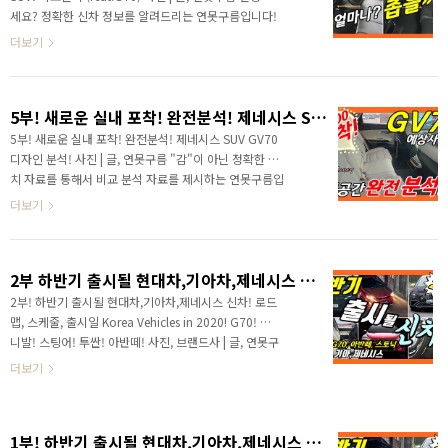
브리드까지 출시가 되었습니다. 내년부터는 최초의 전기
세요? 정확한 신차 정보를 알려드리는 연못구름입니다!
차 플랫폼이 적용된 전기차까지 출시가 되는데, 가까운
8월에 들어섰네요! 올해 정말 다양한 신차가 쏟아졌고,
더보기
미래에 어떤 신차가 출시되는지 구독자분들의 ..
사전 계약은 1만 대 수준을 넘어서 이번 주에 공개된 5
미터가 넘는 미니밴인 신형 카니발은 첫날 사전 계약만
2만 대가 넘는 엽기적인 기록을 세우고 있습니다. 경기
5부! 새로운 실내 포착! 완전분석! 제네시스 SUV GV70 디자인 분석!
가 어렵다고 하는데, 체감 경기도 정말 어려운데, 글로벌
에서 유일하게 대한민국 자동차 시장을 활화산인 것 같
5부! 새로운 실내 포착! 완전분석! 제네시스 SUV GV70
네요! 프리미엄 브랜드에서 두 번째 SUV를 선보이는데,
디자인 분석! 사진 | 글, 연못구름 "감"이 아닌 정확한 수
GV70입니다. 이 차량은 GV80의 동생이고, 제네시스
치 자료를 통해서 비교 분석 자료를 제시하는 연못구름입
브랜드에서는 가장 작은 사이즈의 SUV입니다. # 영상으
니다! # 영상으로 보시면 보다 세부적인 소식을 파악할
더보기
로 보시면 보다 세부적인 정보를 얻을 수..
수 있습니다. 안녕하세요? 정확한 신차 정보를 알려드리
는 연못구름입니다. 프리미엄 브랜드인 제네시스의 두 번
째 SUV GV70이 출시를 앞두고 자주 목격되고 있습니다.
2부 하반기 출시될 현대차,기아차,제네시스 신차! 로드맵, 스케줄, 출시일 Korea Vehicles in 2020! G70! 카니발! 스팅어! 투싼! 아반떼!
출시가 예상되는 시점은 10월 경으로 현재가 7월인데,
앞으로 3개월도 남지 않았습니다. GV70의 첫 번째 영상
2부! 하반기 출시될 현대차,기아차,제네시스 신차! 로드
을 작년 9월에 알려드렸는데, 어느덧 1년이 되어가고, 곧
맵, 스케줄, 출시일 Korea Vehicles in 2020! G70! 카
출시가 될 것 같습니다. # 영상으로 보시면 보다 세부적
니발! 스팅어! 투싼! 아반떼! 사진, 브랜드사 | 글, 연못구
인 소식을 파악할 수 있습니다. 10월이면 100여 일 남았
름 "단순 감"이 아닌 정확한 "수치자료"를 통해서 비교
더보기
다고 생각하면 될 것 같은..
분석 자료를 제시하는 연못구름입니다. # 영상으로 보시
면 보다 세부적인 소식을 파악할 수 있습니다. 안녕하세
요? 연못구름입니다. 조금 있으면 7월에 들어서고, 벌써
1부! 하반기 출시될 현대차,기아차,제네시스 신차! 출시일정! Korea Vehicles in 2020! 싼타페페이스리프트! 카니발! 스팅어! 투싼!
올해의 하반기에 들어갑니다. 세월 정말 빠르죠? 어느덧