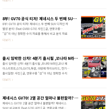
더보기
압도할 수 있을 것처럼 멋진 측면부 라인은 기..
입니다! 안녕하세요? 정확한 신차 정보를 알려드리는 연
못구름입니다. 이번 주에 제네시스 두 번째 SUV GV70의
공식 첫 번째 티저가 공개되었습니다. # 영상으로 보시면
8부! GV70 공식 티저! 제네시스 두 번째 SUV 디자인 차별성 분석! (feat GV80 G70)
보다 세부적인 정보를 얻을 수 있습니다. 위장막 필름으
로 가려진 외부 디자인이 완전히 공개가 되었는데요! 두
8부! GV70 공식 티저! 제네시스 두 번째 SUV 디자인 차
터운 위장막 커버가 아닌 위장막 필름으로 가려져 있기
별성 분석! (feat GV80 G70) 사진 | 글, 연못구름
때문에 외부 디자인의 특징을 대부분 알아볼 수 있게 되
"감"이 아닌 정확한 수치 자료를 통해서 비교 분석 자료
었습니다. GV70의 소식을 거의 일 년 동안 알려드리다
를 제시하는 연못구름입니다! " 드디어 GV70의 공식 티
더보기
보니 ..
저가 공개되었습니다. 그런데... 위장막 티저가 공식 티
저라고요? " 도로에서 이 차량은 만난다면 바로 여기
QR 코드를 찍으세요! 하지만... 센스가 없다 보니 경품
출시 임박한 신차! 4분기 출시될 ,쏘나타 N라인,코나 페이스리프트,G70,GV70,투싼, 아반떼 하이브리드, 전기차 출시일정!
은 없습니다^^ QR 코드를 찍고 SNS올리면 열쇠고리라
도 지급하는 이벤트를 진행했더라면 확실한 홍보가 될
출시 임박한 신차! 4분기 출시될 ,쏘나타 N라인,코나 페
텐데.... 조금 아쉬운 부분이죠! # 영상으로 보시면 보다
이스리프트,G70,GV70,투싼, 아반떼 하이브리드, 전기차
세부적인 정보를 얻을 수 있습니다. 안녕하세요? 정확한
출시일정! 사진 | 글, 연못구름 "감"이 아닌 정확한 수치
신차 정보를 알려드리는 연못구름입니다. 드디어 현대
자료를 통해서 비교 분석 자료를 제시하는 연못구름입니
더보기
차가 제네시스 GV70의 공식 티저..
다! 안녕하세요? 정확한 신차 정보를 알려드리는 연못구
름입니다.올해도 작년처럼 정말 많은 신차가 많이 출시가
되었습니다. 자동차를 좋아하시는 구독자분들은 저처럼
제네시스 GV70! 2열 공간 얼마나 불편할까? 제네시스 SUV! 비교분석 (feat.G70)
즐거운 한 해를 보내시고 계실 것 같네요^^ # 영상을 포
함한 콘텐츠라서 영상으로 보시길 추천합니다. GV80,
제네시스 GV70! 2열 공간 얼마나 불편할까? 제네시스
G80, 쏘렌토, 아반떼, 카니발 그리고 어제는 아반떼 하이
SUV! 비교분석 (feat.G70) 사진 | 글, 연못구름 안녕하