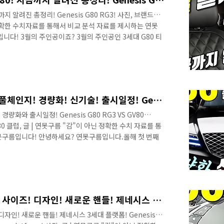
까지 알려진 총정리! Genesis G80 RG3! 사진, 브랜드사 |
정확한 수치자료를 통해서 비교 분석 자료를 제시하는 연못
다! 3월의 주인공이죠? 3월의 주인공인 3세대 G80 티
브 채널을 통해서 소식을 빠르게 알려드렸는데, 반응이 폭
만 편집된 영상으로 보시면 더욱 생동감이 넘치는데 아직
요 디자인은 한마디로 흠잡을 수 있는 부분이 없을 것 같
도 한층 더 감성적인 느낌입니다. 이번 달 말에 3세대 코드
 될 것 ..
5부! 3세대 G80 제네시스 풀체인지! 경량화! 신기술! 출시일정! Genesis G80 VS GV80 Design! 3gen platform!
경량화와 출시일정! Genesis G80 RG3 VS GV80
진 G80 클럽, 글 | 연못구름 "감"이 아닌 정확한 수치 자료를 통
못구름입니다! 안녕하세요? 연못구름입니다.올해 첫 번째
었죠? GV80은 고가의 프리미엄 차량임에도 불구하고 올해
서 판매하는 기염을 보여주었습니다. 출시 전에 부정적인
에 결과는 크게 달랐다고 평가할 수 있을 것 같습니다. 그
로 풀체인지 되는 G80이 출시될 예정입니다. GV80에 이
4부! 3세대 G80 풀체인지! 사이즈! 디자인! 새로운 핸들! 제네시스 3세대 플랫폼! Genesis G80 VS GV80 Design! 3generation platform!
 디자인! 새로운 핸들! 제네시스 3세대 플랫폼! Genesis