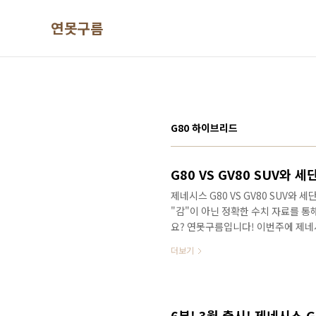
본문 바로가기
연못구름
G80 하이브리드
제네시스 G80 VS GV80 SUV와 
"감"이 아닌 정확한 수치 자료를 
요? 연못구름입니다! 이번주에 제네시
함께 반응이 정말 뜨거웠는데, 제 기
더보기
가를 받은 것 같습니다. # 연못구름
https://www.youtube.com/ch
차정보 연못구름 단순한 "감"이 아
못구름입니다! 신차정보, 자동차 핫