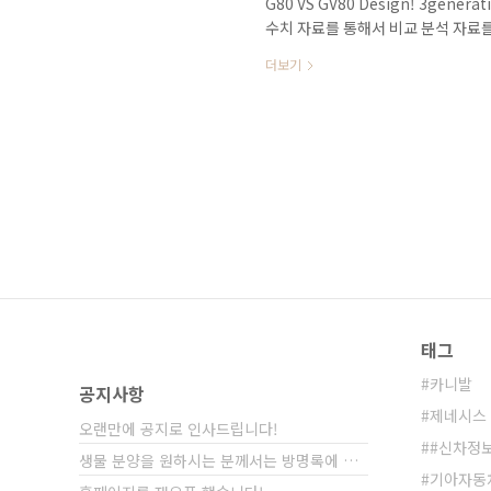
G80 VS GV80 Design! 3gener
수치 자료를 통해서 비교 분석 자료
다. 올해 첫 번째 신차로 제네시스 
더보기
차량을 출시한다는 것 자체가 사실 놀
지연에 지연을 거듭하다가 1월 15일
되었던 차량 중에서도 정말 말이 많
했는데 아직도 출시가 안되..
태그
카니발
공지사항
제네시스 
오랜만에 공지로 인사드립니다!
#신차정
생물 분양을 원하시는 분께서는 방명록에 비밀글⋯
기아자동