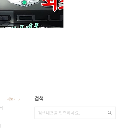
검색
더보기
버
페
지