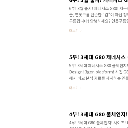
6부! 3월 출시! 제네시스 G80! 지금
글, 연못구름 단순한 "감"이 아닌 
구름입니다! 안녕하세요? 연못구름입니
저가 공개되었습니다. 연못구름 유튜
더보기
발적이었습니다. # 동일한 사진이지
못 보셨다면 하단 링크를 참고해 보세
습니다! 감성적인 실내는 GV80보다
명 RG3인 G80이 실제 차량으로 공개가
5부! 3세대 제네시스 G80 풀체인지! 
Design! 3gen platform! 사
해서 비교 분석 자료를 제시하는 연
신차로 제네시스 GV80이 출시가 되
더보기
판매량 목표의 80%를 사전 계약에
인식이 높았던 차량이었는데, 출시 후
리고 두 번째 주자로 3월 경에 3세대
어서 G80의 소식도 국내에서 가..
4부! 3세대 G80 풀체인지! 사이즈!