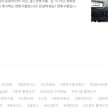
ation platform! 사진, 글 | 연못구름 "감"이 아닌 정확한
를 제시하는 연못구름입니다! 안녕하세요? 연못구름입니
GV80이 출시가 되었죠? 프리미엄 브랜드에서 새해 첫 번째
라운 일이라고 할 수 있습니다. 새로운 디자인의 GV80은
에 출시가 되었습니다. GV80은 지금까지 국내에서 출시가
았던 차량인데, 오죽하면 "군대 갈때 소식을 들었는데 제대
쏘렌토
텔루라이드
신차정보
연못구름유튜브
자동차유튜
gv80
투싼 풀체인지
2020년 신차정보
카니발 풀체인지
보연못구름
소형SUV
신차
쌍용자동차
팰리세이드
싼타
차
제네시스
셀토스
비교분석
대형SUV
쏘렌토 풀체인