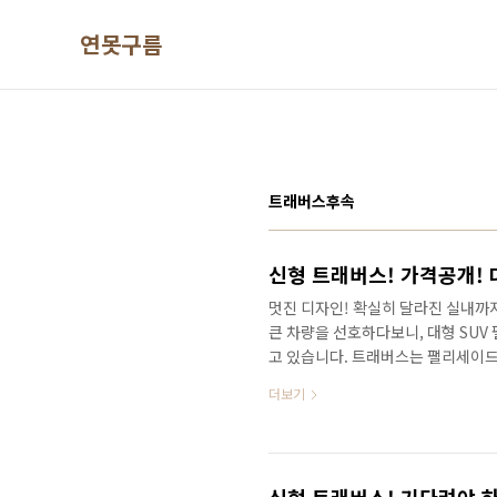
본문 바로가기
연못구름
트래버스후속
신형 트래버스! 가격공개! 
멋진 디자인! 확실히 달라진 실내까
큰 차량을 선호하다보니, 대형 SUV
고 있습니다. 트래버스는 팰리세이드
에서 녹아진 주행 성능! 특히 카라반
더보기
유 때문에 국내에서도 수입 대형 SU
이 공개되었습니다. 정말 궁금했는데,
가지로 LS LT 기본 Z71 RS는 
로 간소환 한 것이죠! 가격은 기본 LS 