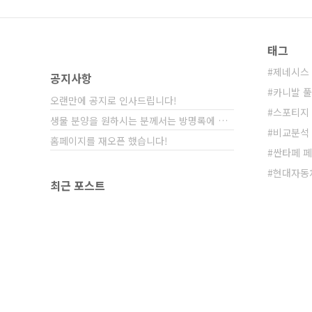
태그
제네시스 
공지사항
카니발 
오랜만에 공지로 인사드립니다!
스포티지
생물 분양을 원하시는 분께서는 방명록에 비밀글⋯
비교분석
홈페이지를 재오픈 했습니다!
싼타페 
현대자동
최근 포스트