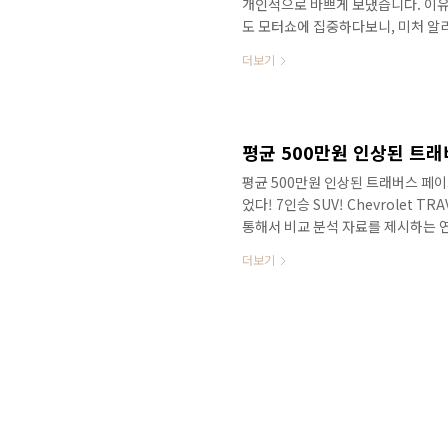
개인적으로 바쁘게 보냈습니다. 이유
도 모터쇼에 집중하다보니, 미처 알
래버스 풀체인지! 영상으로 정확한 
더보기
#쉐보레 이죠? 오랜만에 출시한 #신
도 판매량이 얼마나 대단한 것이냐면
그리고 작년인 22년도는 3만 7천대
났는데 2만대라면 거의 절반의 판매량
평균 500만원 인상된 트래버스 페이
었다! 7인승 SUV! Chevrolet T
통해서 비교 분석 자료를 제시하는 
해 드린 것처럼 트래버스가 스마트 
더보기
니다. 트래버스를 직접 시승해 보면 
능인 스마트 크루즈 컨트롤 기능 미
경우가 많았다고 알려드렸어요. # 
서 스마트 크루즈 컨트롤은 빈도수를 