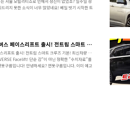
는 서울 모빌리티쇼로 인해서 정신이 없었죠? 일주일 정
리드리지 못한 소식이 너무 많았네요! 베일 벗기 시작한 트
소식을 빠르게 만나보세요! 먼저 요즘 정말 핫한 브랜드가
형트랙스 는 벌써 2만대를 넘었다는 소식이 들리죠? 이 정
 국내에서 쉐보레가 5만 5천대를 국내에서 판매했어요!
를 판매했습니다. 그런데 트랙스가 공개된지 10여일이 지
을 이미 채운 것이죠! 물론 실구매자는 ..
평균 500만원 인상된 트래버스 페이스리프트 출시! 전트림 스마트 크루즈 기본! 최신차량 되었다! 7인승 SUV! Chevrolet TRAVERSE Facelift!
스리프트 출시! 전트림 스마트 크루즈 기본! 최신차량 되
RAVERSE Facelift! 단순 감"이 아닌 정확한 "수치자료"를
연못구름입니다! 안녕하세요? 연못구름입니다. 이미 예고
크루즈 컨트롤 기능을 전 트림에 기본 탑재하고 출시되었습
동급과 확실하게 다른 주행 성능이 반하게 되지만 최신 기
제공되면서 시승 후에 경쟁 차량인 팰리세이드를 구입하는
트래버스 페이스리프트 트림과 가격 관련 영상 최신 차량에
떠나서 필수 기능이죠! ..