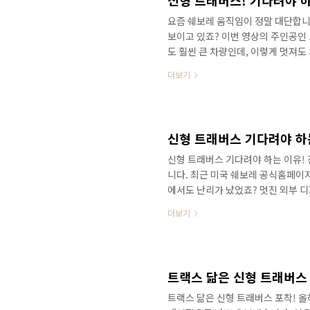
신형 트래버스! 기다려야 하
요즘 쉐보레 움직임이 정말 대단합니다
보이고 있죠? 이번 영상의 주인공인
도 훨씬 큰 차량인데, 이렇게 멋져도
더보기
신형 트래버스 기다려야 하는
신형 트래버스 기다려야 하는 이유! 
니다. 최근 미국 쉐보레 공식홈페이
에서도 난리가 났었죠? 멋진 외부 디
습으로 달라지면서 트랜스포머에 나올
더보기
골 실내를 대표했던 차량이었는데, 
힘들었습니다. 영상으로 정확한 정보
쳤는데 앞으로 쉐보레는 소형급 차량
중형급 이상에서는 11인치 계기판과 
트랙스 닮은 신형 트래버스 
트랙스 닮은 신형 트래버스 포착! 