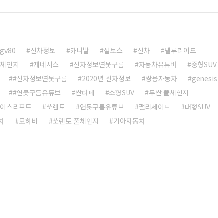
gv80
신차정보
카니발
셀토스
신차
텔루라이드
풀체인지
제네시스
신차정보연못구름
자동차유튜버
중형SUV
#신차정보연못구름
2020년 신차정보
쌍용자동차
genesis
#연못구름유튜브
싼타페
소형SUV
투싼 풀체인지
페이스리프트
쏘렌토
연못구름유튜브
팰리세이드
대형SUV
차
모하비
쏘렌토 풀체인지
기아자동차