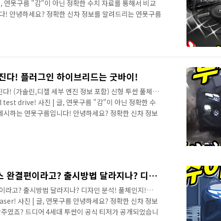
진 | 글, 연못구름 "감"이 아닌 정확한 수치 자료를 통해서 비교
다! 안녕하세요? 정확한 신차 정보를 알려드리는 연못구름
를 앞두고 있는 4세대 투싼의 확인된 정보를 빠르게 알려드
영상으로 소식을 알려드렸는데 출시가 코앞에 있다 보니 확정
 외부 디자인을 중점을 알려드렸습니다. # 영상으로 빠르게 만
서 공개한 테스트 영상을 분석 후에 최초로 서스펜션으로
진다! 플러그인 하이브리드는 굿바이!
다! (가솔린,디젤 세부 엔진 정보 포함) 신형 투싼 풀체인
cial test drive! 사진 | 글, 연못구름 "감"이 아닌 정확한 수
 제시하는 연못구름입니다! 안녕하세요? 정확한 신차 정보
의 공개가 임박하면서 루머도 많이 돌고 있는데, 최근까지
된 정보를 세부적으로 알려드리고 있습니다. # 영상으로
초기 출시될 엔진 정보부터 알려드리면, 신형 투싼은 총 4
습니다. 1.6가솔린 터보는 DCT 7단 미션에 2륜/4륜
투싼이 센슈어스 스포티니스 완결편이라고? 출시방법 달라지나? 디자인 분석! 풀체인지! Hyundai Tucson NX4! official teaser!
라고? 출시방법 달라지나? 디자인 분석! 풀체인지!
ial teaser! 사진 | 글, 연못구름 안녕하세요? 정확한 신차 정보
주였죠? 드디어 4세대 투싼이 공식 티저가 공개되었습니