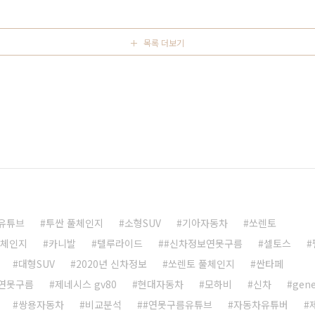
량입니다. 4세대로 풀체인지가 되는 현대차의 SUV입니다.
.
목록 더보기
유튜브
투싼 풀체인지
소형SUV
기아자동차
쏘렌토
풀체인지
카니발
텔루라이드
#신차정보연못구름
셀토스
대형SUV
2020년 신차정보
쏘렌토 풀체인지
싼타페
연못구름
제네시스 gv80
현대자동차
모하비
신차
gene
쌍용자동차
비교분석
#연못구름유튜브
자동차유튜버