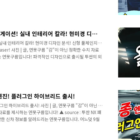
디자인은 언제나 좋고 나쁨이 있지만, 이번 투싼은 좋은 반응
 현대차의 경우 너무 먼 미래의 디자인처럼 설득력이 낮은 디
나타를 시작은 그랜저까지 어색하다는 반응이 높았지만 신
 이 정도면 괜찮다는 모처럼 현대차가 선보인 신차 중에서
다. 디자인을 ..
[티저 공개] 올뉴투싼! 내비게이션! 실내 인테리어 칼라! 현미경 디자인 분석! 신형 풀체인지! Hyundai Tucson NX4! official teaser!
 실내 인테리어 칼라! 현미경 디자인 분석! 신형 풀체인지!
al teaser! 사진 | 글, 연못구름 "감"이 아닌 정확한 수치 자료
는 연못구름입니다! 파격적인 디자인으로 출시될 투싼의 외
리어 칼라와 내비게이션 디자인도 최초로 알려드리겠습니
를 알려드리는 연못구름입니다. 9월의 주인공이라면 단연 4
 # 영상으로 보시면 보다 세부적인 정보를 얻을 수 있습니
덧 18부까지 영상으로 알려드렸는데, 처음 보시는 분들이라
신 정보를 ..
 엔진! 플러그인 하이브리드 출시!
그인 하이브리드 출시! 사진 | 글, 연못구름 "감"이 아닌 정
료를 제시하는 연못구름입니다! ▲ source : 투싼 NX 패
확한 신차 정보를 알려드리는 연못구름입니다. 어느덧 9월
 올해도 정말 다양한 신차 소식을 빠르게 전달해 드린 것
중적으로 알려드릴 것 같습니다. 어떤 차량일까요? 대세인
NX 패밀리 / 네이버 카페 대한민국에서 제조된 모든 SUV 중에