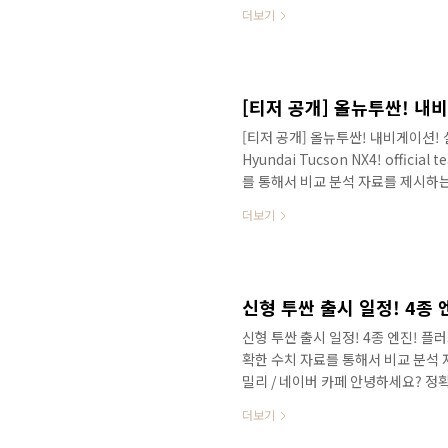
다. 뜨거운 관심을 볼 수 있는데, 
더보기
이 더 많은 것 같아요! 최근 출시된
자인을 선보인 경향이 있다 보니 쏘
형 투싼의 경우 부정적인 반응보다는
좋은 디자인 평가를 받게 된 것 같습니
[티저 공개] 올뉴투싼! 내비게이션!
Hyundai Tucson NX4! offici
를 통해서 비교 분석 자료를 제시하
장 칼라를 알려드렸는데 실내 인테
더보기
다. 안녕하세요? 정확한 신차 정보
세대로 풀체인지가 되는 투싼입니다.
다. 추천! 신형 투싼의 정보는 어느
면 채널에서 재생목록을 통해서 궁금하
신형 투싼 출시 일정! 4종
신형 투싼 출시 일정! 4종 엔진! 플러
확한 수치 자료를 통해서 비교 분석 자
밀리 / 네이버 카페 안녕하세요? 정
이 시작되었네요! 세월 정말 빠르죠?
더보기
같은데, 이번 9월에는 이 차량을 집
SUV이고요! ▲ source : 투싼 