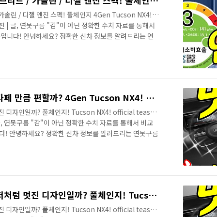
신형 투싼! 예상 연비! 하이브리드 / 가솔린 / 디젤 엔진 스펙! 풀체인지 4Gen Tucson NX4! fuel efficiency! information!
솔린 / 디젤 엔진 스펙! 풀체인지 4Gen Tucson NX4!
ion! 사진 | 글, 연못구름 "감"이 아닌 정확한 수치 자료를 통해서
입니다! 안녕하세요? 정확한 신차 정보를 알려드리는 연
제 2일 앞으로 다가왔어요! 시간으로 따지면 36시간도 남
문에 월요일만 보내면 이제 투싼의 모든 정보가 공개될 것
 빠르게 정확한 정보를 알려드리려고 노력하고 있는데요!
 투싼의 예상 연비를 가늠해 보겠습니다. # 영상으로 빠
신형 투싼 예상 사이즈! 싼타페 만큼 편할까? 4Gen Tucson NX4! Dimension
인일까? 풀체인지! Tucson NX4! official teaser
진 | 글, 연못구름 "감"이 아닌 정확한 수치 자료를 통해서 비교
다! 안녕하세요? 정확한 신차 정보를 알려드리는 연못구름
를 앞두고 있는 4세대 투싼의 확인된 정보를 빠르게 알려드
영상으로 소식을 알려드렸는데 출시가 코앞에 있다 보니 확정
 외부 디자인을 중점을 알려드렸습니다. # 영상으로 빠르게 만
서 공개한 테스트 영상을 분석 후에 최초로 서스펜션으로
신형 투싼! 실제 차량도 티저처럼 멋진 디자인일까? 풀체인지! Tucson NX4! official teaser VS camouflage Design!
인일까? 풀체인지! Tucson NX4! official teaser