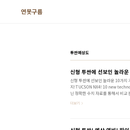
본문 바로가기
연못구름
투싼예상도
신형 투싼에 선보인 놀라운 10가지 
지!TUCSON NX4! 10 new techno
닌 정확한 수치 자료를 통해서 비교
구름입니다. 투싼이 드디어 완전히 
더보기
새롭게 공개가 되었는데 못 보신 분들
로 빠르게 만나보겠습니다!(하단 클릭
것 같네요. 금일 공개된 정보를 보면
는 신형 투싼에서 달라진 점 정말 유용