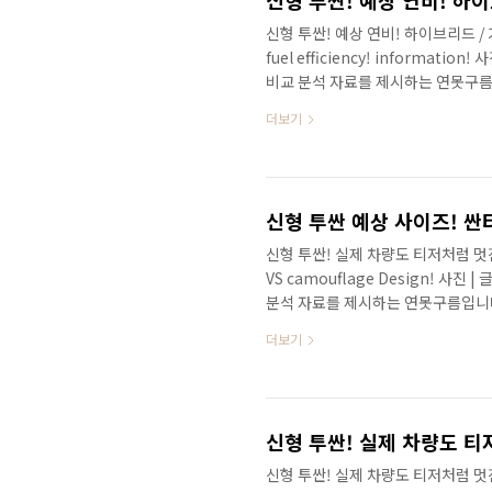
신형 투싼! 예상 연비! 하이브리드 / 가
fuel efficiency! informat
비교 분석 자료를 제시하는 연못구름
못구름입니다. 신형 투싼의 공개가 이
더보기
지 않았습니다. 주말이 끝나가기 때
같네요! 공개가 다가오면서 하루라도
약속대로 이번 영상에서는 4세대 신형
르게 만나보겠습니다!(하단 클릭) ..
신형 투싼! 실제 차량도 티저처럼 멋진 디자
VS camouflage Design! 사
분석 자료를 제시하는 연못구름입니
입니다. 다음 주 화요일에 정식 공개
더보기
리고 있습니다. 최근까지 22부의 
된 세부 엔진 정보, 생산량, 스펙,
나보겠습니다!(하단 클릭) 현대차에
예상되는 기능과 계기판, 벤딩 라..
신형 투싼! 실제 차량도 티저처럼 멋진 디자