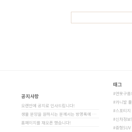
서 가장 많은 판매량을 자랑하는 차
싼타페 라고요! 아닙니다! 4세대 투.
태그
연못구름
공지사항
카니발 
오랜만에 공지로 인사드립니다!
스포티지
생물 분양을 원하시는 분께서는 방명록에 비밀글⋯
신차정보
홈페이지를 재오픈 했습니다!
중형SUV