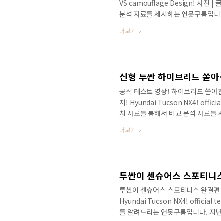
VS camouflage Design! 사
분석 자료를 제시하는 연못구름입니
입니다. 다음 주 화요일에 정식 공개
더보기
리고 있습니다. 최근까지 22부의 
된 세부 엔진 정보, 생산량, 스펙,
나보겠습니다!(하단 클릭) 현대차에
예상되는 기능과 계기판, 벤딩 라..
신형 투싼 하이브리드 쏟아
공식 테스트 영상! 하이브리드 쏟아진
지! Hyundai Tucson NX4! offi
치 자료를 통해서 비교 분석 자료를
를 알려드리는 연못구름입니다. 투싼
더보기
알려드렸던 투싼의 소식 중에서 확인
빠르게 만나보겠습니다!(하단 클릭) 
개의 심장으로 출시가 된다고 알려드렸
2.0디젤 자동 8단 2륜/4륜 많..
투싼이 센슈어스 스포티니스 완결편이
Hyundai Tucson NX4! offic
를 알려드리는 연못구름입니다. 지난