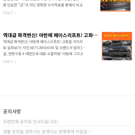
리즈의 가장 막내인 K3는 K5와 유사한 패밀리룩을 디자
름 단순한 "감"이 아닌 정확한 수치자료를 통해서 비교
인을 통해서 좀 더 스포티한 디자인으로 탄생했습니다.
분석 자료를 제시하는 연못구름입니다! ​ # 국내 세단 중
더보기
또한 최신 안전 사양과 편의 ..
에서 가장 오랜 시간동안 진화하고 있는 8세대 쏘나타!
출시 예정! 안녕하세요? 연못구름입니다. 현대자동차의
대표 세단인 쏘나타는 국내 자동차 중에서 가장 오랜 시
역대급 파격변신! 아반떼 페이스리프트! 고화질 이미지!
간 동안 세대를 거듭하면서 이번 달 중순에 8세대 출시
를 앞두고 있습니다. 8세대 모델은 국내 자동차 중에서
역대급 파격변신! 아반떼 페이스리프트! 고화질 이미지
쏘나타가 유일하며, 익숙한 차량이라고 할 수 있는 아반
로 살펴보기! 사진 NETCARSHOW 및 브랜드사 발취 |
떼와 그랜저가 7세대를 앞두고 있기 때문에 이보다 한
글, 연못구름 # 대한민국 대표 수출차량! 아반떼 그리고
세대 진화한 차량이 차량이 쏘나타라고 할 수 있습니다.
엘라트라! 현대차를 대표하는 아반떼는 글로벌 시장에서
더보기
※ 정식 공개된 신형 쏘나타의 소식은 아래의 링..
가장 많이 판매가 된 차량으로, 쏘나타와 함께 대한민국
을 대표하는 차량입니다. ​ 아반떼는 현대자동차 입장에서
가장 중요한 차량이라고 할 수 있는데, 미국 소비자 만족
도 TOP10 안에 랭크되며, 차량 잔존가치 TOP10에도
랭크가 되는 한마디로 현대자동차에서 제조한 차량 중에
서 으뜸 효자 역할을 하는 차량이라고 할 수 있습니다. ​ ​ ​
▲ 아반떼 페이스리프트 위장막 차량 / 보배드림 ​ 최근 페
이스리프트 위장막 사진이 포착되면서 신차 수준으로 변
공지사항
신한 모습 때문에 국내외 자동차 커..
오랜만에 공지로 인사드립니다!
생물 분양을 원하시는 분께서는 방명록에 비밀글⋯