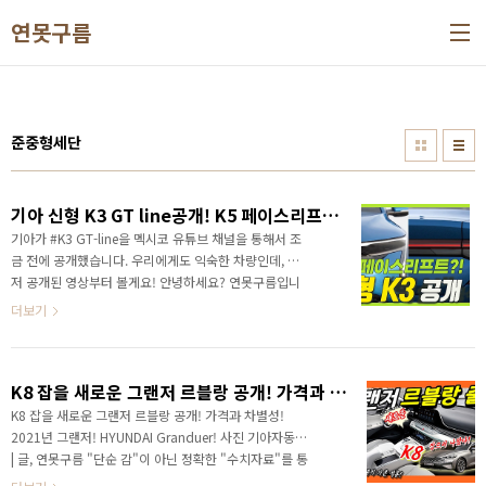
본문 바로가기
연못구름
준중형세단
기아 신형 K3 GT line공개! K5 페이스리프트 디자인 미리보기
기아가 #K3 GT-line을 멕시코 유튜브 채널을 통해서 조
금 전에 공개했습니다. 우리에게도 익숙한 차량인데, 먼
저 공개된 영상부터 볼게요! 안녕하세요? 연못구름입니
다. 기아의 준중형 세단인 K3는 국내에도 익숙한 차량이
더보기
죠? 하지만 국내에서는 단종 소식이 한 두번 나온 것도
아니고, 매년 여름이 되면 단종 소식이 등장했습니다. 작
년도 그렇고 재작년도 마찬가지이었죠? 영상으로 정확
K8 잡을 새로운 그랜저 르블랑 공개! 가격과 차별성! 2021년 그랜저! HYUNDAI Granduer!
한 정보를 가장 먼저 만나보세요!
K8 잡을 새로운 그랜저 르블랑 공개! 가격과 차별성!
2021년 그랜저! HYUNDAI Granduer! 사진 기아자동차
| 글, 연못구름 "단순 감"이 아닌 정확한 "수치자료"를 통
해서 비교 분석 자료를 제시하는 연못구름입니다! 대한민