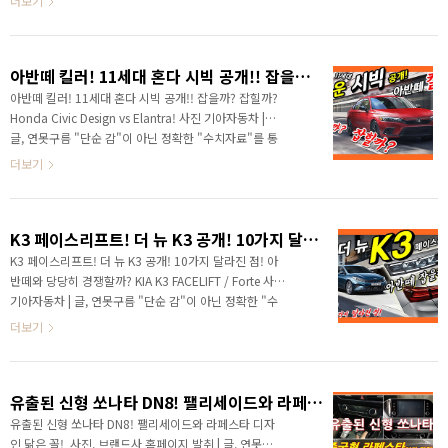
더보기
국 자동차 전체 판매량에서 부동 1위를 달리고 있는 그랜
저가 최근 출시된 K8을 잡기 위해서 새로운 트림인 르블
랑을 선보였습니다. 그랜저 입장에서 관심을 집중하기 위
아반떼 킬러! 11세대 혼다 시빅 공개!! 잡을까? 잡힐까?
한 전략이라고 할 수 있는데 과연 통할 수 있을까요? 유유
자적했던 그랜저가 바쁘게 움직이고 있습니다. K7 풀체
아반떼 킬러! 11세대 혼다 시빅 공개!! 잡을까? 잡힐까?
인지인 K8이 공개되고 사전계약 첫날 1만 8015대가 계
Honda Civic Design vs Elantra! 사진 기아자동차 |
약되며 기아 역대 최다 첫날 기록을 새로 썼습니다. 설마
글, 연못구름 "단순 감"이 아닌 정확한 "수치자료"를 통
했지만 시간이 지날수록 반응이 뜨거워지고 있는데, 반응
해서 비교 분석 자료를 제시하는 연못구름입니다! 아반
더보기
은 곧 판매량으로 이어지기 때문..
떼 킬러라고 할 수 있는 어쩌면 글로벌 가장 넘기 힘든
상대가 혼다 시빅이죠! 혼다 시빅이 11세대로 공개되었
습니다. 이 차량은 자동차의 역사라고 표현할 수 있을 정
K3 페이스리프트! 더 뉴 K3 공개! 10가지 달라진 점! 아반떼와 당당히 경쟁할까? KIA K3 FACELIFT / Forte
도로 오랜 시간 사랑을 받고 있습니다. 공개가 되면서 미
국 네티즌의 반응은 예상보다는 아쉽다는 평가가 많은
K3 페이스리프트! 더 뉴 K3 공개! 10가지 달라진 점! 아
데 아반떼에게는 기회가 될까요? 시빅은 11세대의 차량
반떼와 당당히 경쟁할까? KIA K3 FACELIFT / Forte 사진
이고, 아반떼는 7세대의 차량이라서 무려 4세대의 차이
기아자동차 | 글, 연못구름 "단순 감"이 아닌 정확한 "수
라면 진화 속도라고 할 수 있는데 새롭게 공개 시빅은 어
치자료"를 통해서 비교 분석 자료를 제시하는 연못구름
더보기
차별성을 제공할지 체크해 보겠습니..
입니다! 원래는 작년 여름에 출시될 예정이었다가, 아반
떼의 등장과 함께 거의 1년이 가까이 늦어졌죠? 드디어
K3 페이스리프트가 공개되었습니다. 아반떼와 경쟁하는
유출된 신형 쏘나타 DN8! 팰리세이드와 라페스타 디자인 닮은 꼴!​
차량인데 빠르게 만나보시죠? 안녕하세요? 연못구름입
니다. 3년 만에 상품성을 개선한 기아 K3 페이스리프트
유출된 신형 쏘나타 DN8! 팰리세이드와 라페스타 디자
가 공개되었습니다. 새로운 이름은 더 뉴 K3입니다. K 시
인 닮은 꼴!​ ​ 사진, 브랜드사 홈페이지 발취 | 글, 연못구