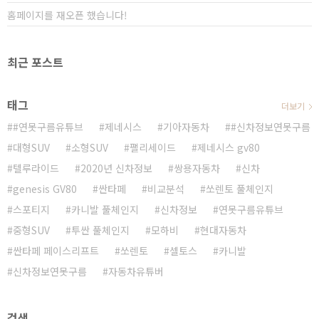
홈페이지를 재오픈 했습니다!
최근 포스트
태그
더보기
#연못구름유튜브
제네시스
기아자동차
#신차정보연못구름
대형SUV
소형SUV
팰리세이드
제네시스 gv80
텔루라이드
2020년 신차정보
쌍용자동차
신차
genesis GV80
싼타페
비교분석
쏘렌토 풀체인지
스포티지
카니발 풀체인지
신차정보
연못구름유튜브
중형SUV
투싼 풀체인지
모하비
현대자동차
싼타페 페이스리프트
쏘렌토
셀토스
카니발
신차정보연못구름
자동차유튜버
검색