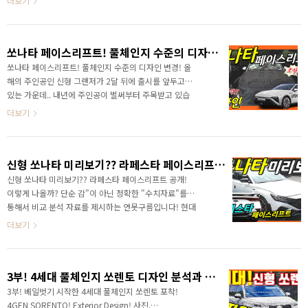
더보기
하나로 연결된 #파노라마디스플레이 가 포착되었습니
모처럼 자동차 시장이 다시 뜨거워지는 것 같아요. 영상
다. 또한 테스트 차..
으로 빠르고 정확한 소식을 만나보세요! 올해는 신형 그
랜저가 마지막 차량이죠? 출처:보배드림 23년에는 어떤
쏘나타 페이스리프트! 풀체인지 수준의 디자인 변경!
신차가 출시가 되어서 자동차를 좋아하시는 저와 같은 사
람 그리고 구독자분들을 즐겁게 만들어줄까요? 이번 영
쏘나타 페이스리프트! 풀체인지 수준의 디자인 변경! 올
상에서는 현대에서 내년에 상반기에 출시할 신차를 알려
해의 주인공인 신형 그랜저가 2달 뒤에 출시를 앞두고
드릴게요! 이제 6개월 정도만 지나면 볼 수 있을 차량이
있는 가운데.. 내년에 주인공이 벌써부터 주목받고 있습
죠! 영상으로 빠르고 정확한 소식을 만나보세요! 올해나
니다. EV9 아이오닉7과 같은 전기차와 함께 내연기관에
더보기
작년과 비교하지 못할 정도로 내년에는 정말 많은 신차가
서 자존심을 회복할 쏘나타 페이스리프트가 내년 상반
..
기에 출시될 것으로 알려졌어요. " 풀체인지 수준의 쏘
나타 페이스리프트 포착! " 영상으로 정확한 정보를 만
신형 쏘나타 미리보기?? 라페스타 페이스리프트 공개! 이렇게 나올까?
나보세요! 출처: skks220 / 네이버블로그 드디어 테스
트 차량이 선명하게 포착되었습니다. 새로운 디자인과
신형 쏘나타 미리보기?? 라페스타 페이스리프트 공개!
출시일, 변경되는 차별성을 빠르게 알려드릴게요! 안녕
이렇게 나올까? 단순 감"이 아닌 정확한 "수치자료"를
하세요? 연못구름입니다. #쏘나타페이스리프트 소식을
통해서 비교 분석 자료를 제시하는 연못구름입니다! 현대
거의 일 년 만에 알려드리는데.. 최근까지 단종된다! 아
가 실수로 잘만든 차라고 불리는 차량이 몇 대 있어요? 대
더보기
니다! 이런 루머가 정말 많아서 혼동되셨을 것 같아요.
표 차량이 G80 원조인 제네시스인데... 제네실수라고 했
예상보다 늦어..
는데.. 지금의 제네시스 브랜드를 만든 장본인이죠! ▲ 출
처 : PCauto.com. 두 번째 차량은 국내에 출시되지 않
3부! 4세대 풀체인지 쏘렌토 디자인 분석과 특별한 기능! 4GEN SORENTO Exterior Design!
지만 중국 시장에 아반떼 크기에 쏘나타와 비교할 수 있
는 라페스타가 있습니다. 출시된 지 오래되었는데 여전히
3부! 베일벗기 시작한 4세대 풀체인지 쏘렌토 포착!
괜찮네요. 라페스타의 디자인은 현대차의 루필루즈 컨셉
4GEN SORENTO! Exterior Design! 사진,