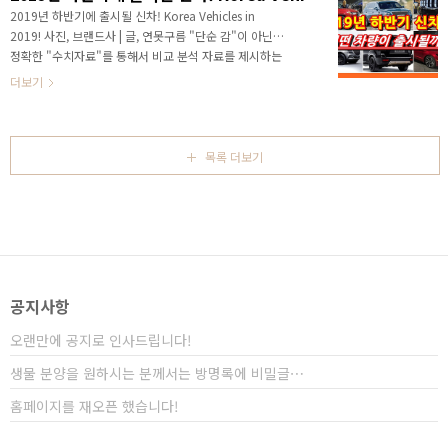
까지 멋진 디자인, 쾌적한 실내공간, 여유로운 트렁크 적
2019년 하반기에 출시될 신차! Korea Vehicles in
재용량, 파워트레인을 기준으로 차량을 구입하셨던 분
2019! 사진, 브랜드사 | 글, 연못구름 "단순 감"이 아닌
들께서 플랫폼에 대해서 자주 질문을 주시고 있습니다.
정확한 "수치자료"를 통해서 비교 분석 자료를 제시하는
이유는 자동차를 구입하는 기준이 바꿨기 때문인데요!
연못구름입니다! 안녕하세요? 연못구름입니다. 어느덧
더보기
결론부터 미리 말씀드리면 플랫폼은 여러분이 알고 계
2019년도의 4월도 지나가고 있으며, 곧 하반기가 시작
신 ..
될 것 같네요. 하반기에는 어떤 신차가 출시되어서 자동
차를 좋아하는 분들에게 즐거움을 줄까요? 2019년도에
상반기에 출시된 차량을 짧게 살펴보고 하반기에 출시될
목록 더보기
차량을 살펴보겠습니다. # 2019년 상반기에 출시된 신
차! ▲ SOURCE : 렉스턴 칸 올해 출시된 첫 번째 차량은
렉스턴 스포츠 칸입니다. 기억하실 분들도 있겠지만 쌍용
차는 작년부터 국내 자동차 제조사 중에서 가장 먼저 차
량을 선보이고 있습니다. 20..
공지사항
오랜만에 공지로 인사드립니다!
생물 분양을 원하시는 분께서는 방명록에 비밀글⋯
홈페이지를 재오픈 했습니다!