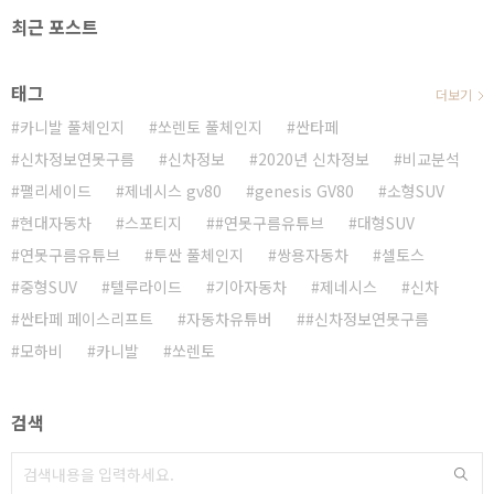
최근 포스트
태그
더보기
카니발 풀체인지
쏘렌토 풀체인지
싼타페
신차정보연못구름
신차정보
2020년 신차정보
비교분석
팰리세이드
제네시스 gv80
genesis GV80
소형SUV
현대자동차
스포티지
#연못구름유튜브
대형SUV
연못구름유튜브
투싼 풀체인지
쌍용자동차
셀토스
중형SUV
텔루라이드
기아자동차
제네시스
신차
싼타페 페이스리프트
자동차유튜버
#신차정보연못구름
모하비
카니발
쏘렌토
검색