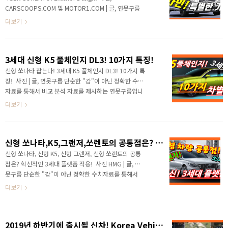
을 바탕으로 출시가 되었죠! 하지만 스포티한 외부 디자
CARSCOOPS.COM 및 MOTOR1.COM | 글, 연못구름
인은 르 필 루즈 컨셉을 가장 잘 양산차에 적용한 모델로
"단순 감"이 아닌 정확한 "수치자료"를 통해서 비교 분
더보기
평가받고 있습니다. ▲ 출처 : 보배드림 라..
석 자료를 제시하는 연못구름입니다! 안녕하세요? 연못
구름입니다. 내년 상반기에 기아차의 볼륨 SUV인 신형
쏘렌토가 출시될 예정입니다. ※ 4세대 신형 쏘렌토의
3세대 신형 K5 풀체인지 DL3! 10가지 특징! ​
소식을 가장 빠르고 정확하게 듣고 싶다면, 연못구름 유
튜브 채널에서 구독을 눌러주세요! 하단 구독 이미지 클
신형 쏘나타 잡는다! 3세대 K5 풀체인지 DL3! 10가지 특
릭! 현행 쏘렌토가 3세대 모델인데, 신형 쏘렌토는 4세
징! ​ 사진 | 글, 연못구름 단순한 "감"이 아닌 정확한 수치
대로 풀체인지되는 모델입니다. 1세대 모델은 2002년
자료를 통해서 비교 분석 자료를 제시하는 연못구름입니
도에 출시가 되어서 2009년에 단종되었습니다. 당시로
다! 안녕하세요? 연못구름입니다! 기아차의 중형 세단인
더보기
보면 멋진 디자인 때문에 렉서스 RX와 닮..
K5가 올해 11월 경에 3세대로 풀체인지를 앞두고 있습
니다. # 텍스트가 아닌 영상으로 보기! 이번에 출시될 신
형 K5는 3세대 모델로, 중형 세단 시장에서 신형 쏘나타
신형 쏘나타,K5,그랜저,쏘렌토의 공통점은? 혁신적인 3세대 플랫폼 적용! ​
와 뜨겁게 경쟁할 예정입니다. #. 3세대 풀체인지를 앞두
고 있는 K5! K시리즈의 핵심 라인업인 K5는 국내뿐만 아
신형 쏘나타, 신형 K5, 신형 그랜저, 신형 쏘렌토의 공통
니라 글로벌 시장에서 옵티마라는 이름으로 판매가 되고
점은? 혁신적인 3세대 플랫폼 적용! ​ 사진 HMG | 글, 연
있습니다. 1세대는 2010년도에 출시가 되어서 2015년
못구름 단순한 "감"이 아닌 정확한 수치자료를 통해서
도에 단종이 되었는데, 기아차의 디자인 수준을 글로벌에
비교 분석 자료를 제시하는 연못구름입니다! 안녕하세
더보기
알리는 계기가 만들었습니다..
요? 연못구름입니다. 최근 영상을 통해서 연못구름은 3
세대 플랫폼을 자주 소개하고 (중요하다고) 강조하고 있
습니다. #. 34년 동안 겨우 2번만 변경된 플랫폼! 3세대
2019년 하반기에 출시될 신차! Korea Vehicles in 2019!
플랫폼을 처음 적용한 신형 쏘나타가 출시되면서 지금