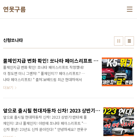
본문 바로가기
연못구름
신형쏘나타
풀체인지급 변화 확인! 쏘나타 페이스리프트 작정했네!이 정도면 미니 그랜저!
풀체인지급 변화 확인! 쏘나타 페이스리프트 작정했네!
이 정도면 미니 그랜저! " 풀체인지?? 페이스리프트? 쏘
나타 페이스리프트! " 출처:보배드림 최근 현대차에서
허리 역할을 하는 중요한 차량인 쏘나타의 광고 촬영 현
더보기
장이 공개되었습니다. 출처:보배드림 완전히 달라질 #쏘
나타페이스리프트 모습을 미리 볼 수 있었습니다. 출처:
뉴욕맘모스 신형 그랜저, 신형 코나를 이은, 완전히 달라
앞으로 출시될 현대자동차 신차! 2023 상반기!싼타페 풀체인지! 코나 풀체인지! 아반떼 쏘나타 페이스리프트
지는 디자인을 변경되는 것을 확인할 수 있었습니다. 출
처:뉴욕맘모스 디자인은 어느 정도 확인된 것인데, 실내
앞으로 출시될 현대자동차 신차! 2023 상반기!싼타페 풀
는 현재까지도 베일에 가려져 있습니다. 영상으로 정확
체인지! 코나 풀체인지! 아반떼 쏘나타 페이스리프트 "
한 소식을 빠르게 만나보세요! 놀라지 마세요! 해외에서
신차 풍년! 23년도 신차 쏟아진다! " 안녕하세요? 연못구
포착된 테스트 차량 실내에는 계기판과 디스플레이가
름입니다. 올해 대미를 장식할 신형 그랜저가 공개되고