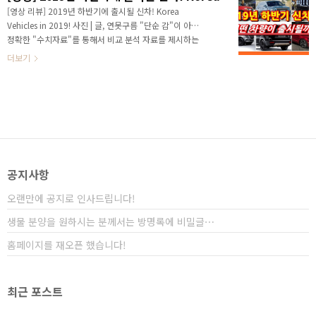
시될 차량을 살펴보겠습니다. # 2019년 상반기에 출시
[영상 리뷰] 2019년 하반기에 출시될 신차! Korea
된 신차! ▲ SOURCE : 렉스턴 칸 올해 출시된 첫 번째
Vehicles in 2019! 사진 | 글, 연못구름 "단순 감"이 아닌
차량은 렉스턴 스포츠 칸입니다. 기억하실 분들도 있겠
정확한 "수치자료"를 통해서 비교 분석 자료를 제시하는
지만 쌍용차는 작년부터 국내 자동차 제조사 중에서 가
연못구름입니다! 안녕하세요? 연못구름입니다. 어느덧
더보기
장 먼저 차량을 선보이고 있습니다. 20..
2019년도의 4월도 지나가고 있으며, 곧 하반기가 시작
될 것 같네요. 하반기에는 어떤 신차가 출시되어서 자동
차를 좋아하는 분들에게 즐거움을 줄까요? 2019년도에
상반기에 출시된 차량을 짧게 살펴보고 하반기에 출시될
차량을 살펴보겠습니다. # 2019년 상반기에 출시된 신
차! ▲ SOURCE : 렉스턴 칸 올해 출시된 첫 번째 차량은
렉스턴 스포츠 칸입니다. 기억하실 분들도 있겠지만 쌍용
차는 작년부터 국내 자동차 제조사 중에서 가장 먼저 차
공지사항
량을 선보이고 있습니다. ..
오랜만에 공지로 인사드립니다!
생물 분양을 원하시는 분께서는 방명록에 비밀글⋯
홈페이지를 재오픈 했습니다!
최근 포스트