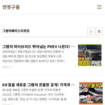
본문 바로가기
연못구름
그랜저페이스리프트
그랜저 하이브리드 뛰어넘는 PHEV 나온다! 좋은데.. 문제는 가격! 하이브리드+전기차+PHEV!
안녕하세요? 연못구름입니다. 내연기관에서 전동화 시
대로 빠르게 전환이 될 것으로 예상했던 자동차 시장은
예상외로 전동화에 대한 전환이 늦어지고 있죠? 한마디
로 브레이크가 걸린 것인데.. 채널에서는 전동화는 분명
더보기
한 시장의 방향이지만 전동화 전환을 위해서 안전, 제도
정비 등이 발목을 잡기 때문에 시기상조라고 여러번 알
려드렸죠? 영상으로 정확한 정보를 가장 먼저 만나보세
K8 잡을 새로운 그랜저 르블랑 공개! 가격과 차별성! 2021년 그랜저! HYUNDAI Granduer!
요!
K8 잡을 새로운 그랜저 르블랑 공개! 가격과 차별성!
2021년 그랜저! HYUNDAI Granduer! 사진 기아자동차
| 글, 연못구름 "단순 감"이 아닌 정확한 "수치자료"를 통
해서 비교 분석 자료를 제시하는 연못구름입니다! 대한민