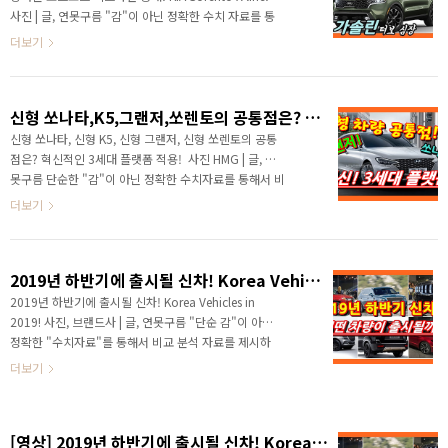
호가 이어지고 있는데, 어두운 색상은 역시 진리인가요?
사진 | 글, 연못구름 ​"감"이 아닌 정확한 수치 자료를 통
밝은 색상인 화이트 색상은 낯설다!라는 반응이 많은데...
해서 비교 분석 자료를 제시하는 연못구름입니다! 안녕
더보기
경계가 없는 그릴은 지금까지 블랙..
하세요? 정확한 신차 정보를 알려드리는 연못구름입니
다! 쏘렌토 끝판왕이라는 제목으로 알려드렸는데, 부동
1위 SUV 쏘렌토 2.5 가솔린 터보 버전이 미국 시장에서
신형 쏘나타,K5,그랜저,쏘렌토의 공통점은? 혁신적인 3세대 플랫폼 적용! ​
먼저 공개가 되었습니다. # 영상으로 보시면 보다 세부
적인 정보를 얻을 수 있습니다. 얼마나 끝판왕답게 변신
신형 쏘나타, 신형 K5, 신형 그랜저, 신형 쏘렌토의 공통
했을까요? 외부 디자인도 조금 차이가 있습니다. 끝판왕
점은? 혁신적인 3세대 플랫폼 적용! ​ 사진 HMG | 글, 연
답게 멋진 색상도 제공되는데, 최근 분위기라면 이런 색
못구름 단순한 "감"이 아닌 정확한 수치자료를 통해서 비
상이 국내에 출시가 된다고 해도 많이 선택할 것 같은데,
교 분석 자료를 제시하는 연못구름입니다! 안녕하세요?
더보기
딥 그린 컬러입니다. 진중하고 ..
연못구름입니다. 최근 영상을 통해서 연못구름은 3세대
플랫폼을 자주 소개하고 (중요하다고) 강조하고 있습니
다. #. 34년 동안 겨우 2번만 변경된 플랫폼! 3세대 플랫
2019년 하반기에 출시될 신차! Korea Vehicles in 2019!
폼을 처음 적용한 신형 쏘나타가 출시되면서 지금까지 멋
진 디자인, 쾌적한 실내공간, 여유로운 트렁크 적재용량,
2019년 하반기에 출시될 신차! Korea Vehicles in
파워트레인을 기준으로 차량을 구입하셨던 분들께서 플
2019! 사진, 브랜드사 | 글, 연못구름 "단순 감"이 아닌
랫폼에 대해서 자주 질문을 주시고 있습니다. 이유는 자
정확한 "수치자료"를 통해서 비교 분석 자료를 제시하
동차를 구입하는 기준이 바꿨기 때문인데요! 결론부터 미
는 연못구름입니다! 안녕하세요? 연못구름입니다. 어느
더보기
리 말씀드리면 플랫폼은 여러분이 알고 계신 ..
덧 2019년도의 4월도 지나가고 있으며, 곧 하반기가 시
작될 것 같네요. 하반기에는 어떤 신차가 출시되어서 자
동차를 좋아하는 분들에게 즐거움을 줄까요? 2019년도
[영상] 2019년 하반기에 출시될 신차! Korea Vehicles in 2019!
에 상반기에 출시된 차량을 짧게 살펴보고 하반기에 출