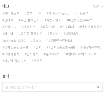
태그
더보기
현대자동차
텔루라이드
제네시스 gv80
비교분석
싼타페
투싼 풀체인지
쌍용자동차
#연못구름유튜브
소형SUV
제네시스
중형SUV
스포티지
연못구름유튜브
카니발
쏘렌토 풀체인지
모하비
대형SUV
genesis GV80
셀토스
2020년 신차정보
신차정보연못구름
신차
#신차정보연못구름
자동차유튜버
기아자동차
신차정보
팰리세이드
싼타페 페이스리프트
카니발 풀체인지
쏘렌토
검색