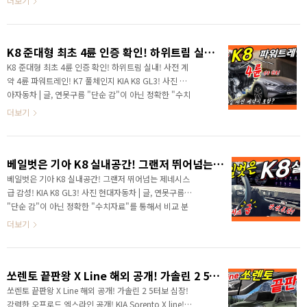
더보기
국 자동차 전체 판매량에서 부동 1위를 달리고 있는 그랜
저가 최근 출시된 K8을 잡기 위해서 새로운 트림인 르블
랑을 선보였습니다. 그랜저 입장에서 관심을 집중하기 위
K8 준대형 최초 4륜 인증 확인! 하위트림 실내! 사전 계약! K7 풀체인지 GL3
한 전략이라고 할 수 있는데 과연 통할 수 있을까요? 유유
자적했던 그랜저가 바쁘게 움직이고 있습니다. K7 풀체
K8 준대형 최초 4륜 인증 확인! 하위트림 실내! 사전 계
인지인 K8이 공개되고 사전계약 첫날 1만 8015대가 계
약 4륜 파워트레인! K7 풀체인지 KIA K8 GL3! 사진 기
약되며 기아 역대 최다 첫날 기록을 새로 썼습니다. 설마
아자동차 | 글, 연못구름 "단순 감"이 아닌 정확한 "수치
했지만 시간이 지날수록 반응이 뜨거워지고 있는데, 반응
자료"를 통해서 비교 분석 자료를 제시하는 연못구름입
더보기
은 곧 판매량으로 이어지기 때문..
니다! 안녕하세요? 연못구름입니다. K7 풀체인지인 K8
이 이름 변경과 함께 공개가 되면서 확 달라진 디자인 때
문에 많은 관심을 받고 있죠? 색상에 대한 호불호가 있
베일벗은 기아 K8 실내공간! 그랜저 뛰어넘는 제네시스급 감성! KIA K8 GL3!
지만, 디자인은 멋지다는 반응이 일반적인 것 같습니다.
특히 화이트 색상의 경우, 초기에는 부정적이 반응이 높
베일벗은 기아 K8 실내공간! 그랜저 뛰어넘는 제네시스
았는데, 자주 보니 적응이 된다는 분위기도 있습니다. 개
급 감성! KIA K8 GL3! 사진 현대자동차 | 글, 연못구름
인적으로는 아직도 어색한 것 같네요. 반면에 어두운 색
"단순 감"이 아닌 정확한 "수치자료"를 통해서 비교 분
상 중에서 가장 많이 선택하는 블랙 색상의 경우 이번
석 자료를 제시하는 연못구름입니다! 안녕하세요? 연못
더보기
K8과 찰떡궁합인 것 같네요. 정말 잘 어..
구름입니다. 지난주에 공식 공개된 기아 K8은 K7에서 이
름을 한 단계 위인 K8로 변경하고 공개가 되었습니다. 공
개 후에 분위기는 제네시스 G80이 처음 공개가 되었을
쏘렌토 끝판왕 X Line 해외 공개! 가솔린 2 5터보 심장! 강력한 오프로드 엑스라인 공개! KIA Sorento X line!
때에 디자인으로 호평을 받았죠? G80이나 K5를 연상시
킬 정도로 디자인에 있어서 좋은 평가를 받고 있습니다.
쏘렌토 끝판왕 X Line 해외 공개! 가솔린 2 5터보 심장!
하지만 디자인은 반응과 달리... 오히려 색상에 대한 호불
강력한 오프로드 엑스라인 공개! KIA Sorento X line!