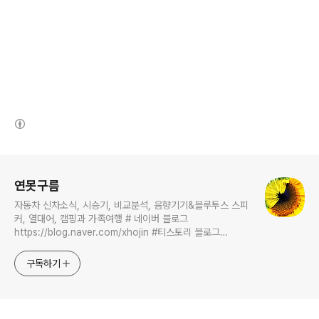
(새창열림)
로그 정보
연못구름
자동차 신차소식, 시승기, 비교분석, 음향기기&블루투스 스피
커, 열대어, 캠핑과 가족여행 # 네이버 블로그
https://blog.naver.com/xhojin #티스토리 블로그
https://lastzone.com/ #유튜브
https://www.youtube.com/c/연못구름 콜라보 문의는
구독하기
xhojin@naver.com 으로 주시면 신속하게 답변 드리겠습니
다.