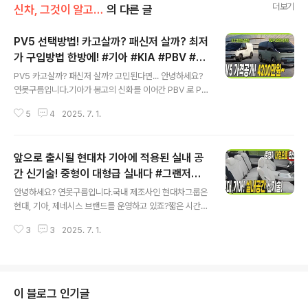
더보기
신차, 그것이 알고 싶다
의 다른 글
PV5 선택방법! 카고살까? 패신저 살까? 최저
가 구입방법 한방에! #기아 #KIA #PBV #E
글 내용
V
PV5 카고살까? 패신저 살까? 고민된다면... 안녕하세요?
연못구름입니다.기아가 봉고의 신화를 이어간 PBV 로 PV
5를 출시했습니다.전기차이면서, 실용성을 크게 높인 PV5
5
4
2025. 7. 1.
는 기존 봉고 보다는 조금 작은 사이즈의 차량입니다. PV5
선택방법! 카고살까? 패신저 살까? 최저가 구입방법 한방
에!&nbsp;&nbsp;"> 다양한 용도로 사용이 가능하기 때
앞으로 출시될 현대차 기아에 적용된 실내 공
문에 높은 관심을 보이고 있습니다. 어떤 방법으로 어떤 옵
션 선택할까? 어떤 방법으로 선택해야 후회하지 않을까요?
간 신기술! 중형이 대형급 실내다 #그랜저페
글 내용
주중에서 사업자 용도의 차량이면서 주말에는 차박이나 캠
이스리프트 #쏘렌토풀체인지
안녕하세요? 연못구름입니다.국내 제조사인 현대차그룹은
핑도 가능하죠? 그래서 잘 선택해야 합니다. 선택 방법을
현대, 기아, 제네시스 브랜드를 운영하고 있죠?짧은 시간동
영상으로 알려드립니다. PV5 선택방법! 카고살까? 패신저
안 글로벌 3위에 도달할 수 있었던 이유는 프리미엄급 차
살까? 최저가 구입방법 한방에!&nbsp;&nbsp;"..
3
3
2025. 7. 1.
량과 비교해도 앞서는 편의사양과 동급에서 가장 넓은 실
내공간을 제공하면서 글로벌 소비자의 지갑을 열었습니다.
실내 공간 신기술?? 중형이 대형으로 변신! 지난 영상에서
는 앞으로 출시될 현대차그룹 신차에 적용될 승차감 관련
신기술을 알려드렸습니다. 고가의 에어 서스펜션이 아닌
이 블로그 인기글
일반 서스펜션에서 포트 홀과 같은 큰 충격을 줄이는 #HR