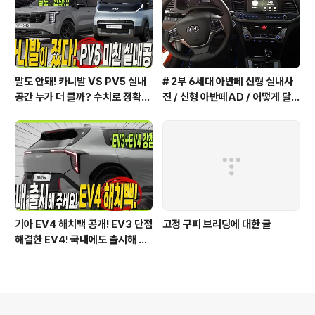
말도 안돼! 카니발 VS PV5 실내
# 2부 6세대 아반떼 신형 실내사
공간 누가 더 클까? 수치로 정확하
진 / 신형 아반떼AD / 어떻게 달라
게 알려드릴게요!
졌을까?
기아 EV4 해치백 공개! EV3 단점
고정 구피 브리딩에 대한 글
해결한 EV4! 국내에도 출시해 주
세요!
의안내