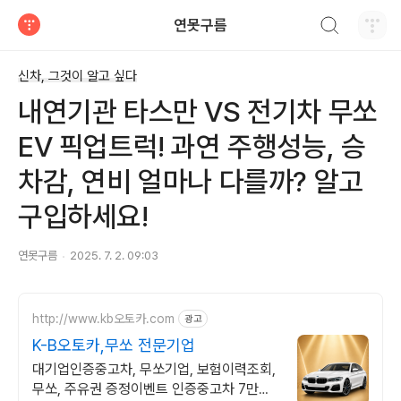
검색하기
연못구름
티스토리
신차, 그것이 알고 싶다
내연기관 타스만 VS 전기차 무쏘
EV 픽업트럭! 과연 주행성능, 승
차감, 연비 얼마나 다를까? 알고
구입하세요!
연못구름
2025. 7. 2. 09:03
http://www.kb오토카.com
광고
K-B오토카,무쏘 전문기업
대기업인증중고차, 무쏘기업, 보험이력조회,
무쏘, 주유권 증정이벤트 인증중고차 7만대