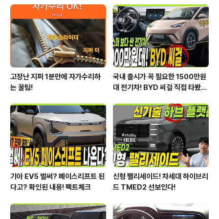
S 신기술이 적용될 것이라고 알려드렸습니다. 아직까지 영
상을 못 보셨다면 해당 영상을 참고하세요! 현대,기아 신차
에 적용된 승차감 신기술을 영상으로 만나보세요!&nbsp;
&nbsp;"> 기술을 소개..
고장난 지퍼 1분만에 자가수리하
국내 출시가 꼭 필요한 1500만원
는 꿀팁!
대 전기차! BYD 씨걸 직접 타봤습
니다!
기아 EV5 벌써? 페이스리프트 된
신형 팰리세이드! 차세대 하이브리
다고? 확인된 내용! 팩트체크
드 TMED2 선보인다!