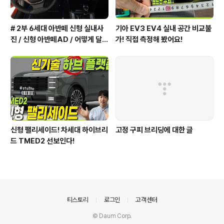
# 2부 6세대 아반떼 신형 실내사
기아 EV3 EV4 실내 공간 비교불
진 / 신형 아반떼AD / 어떻게 달라
가! 직접 측정해 봤어요!
졌을까?
신형 팰리세이드! 차세대 하이브리
고정 구피 브리딩에 대한 글
드 TMED2 선보인다!
의안내
티스토리
로그인
고객센터
© Daum Corp.