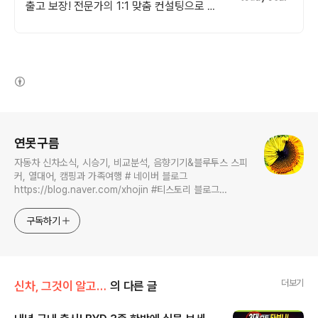
출고 보장! 전문가의 1:1 맞춤 컨설팅으로 합
리적으로 장기렌트/리스를 이용해 보세요!
(새창열림)
로그 정보
연못구름
자동차 신차소식, 시승기, 비교분석, 음향기기&블루투스 스피
커, 열대어, 캠핑과 가족여행 # 네이버 블로그
https://blog.naver.com/xhojin #티스토리 블로그
https://lastzone.com/ #유튜브
https://www.youtube.com/c/연못구름 콜라보 문의는
구독하기
xhojin@naver.com 으로 주시면 신속하게 답변 드리겠습니
다.
더보기
신차, 그것이 알고 싶다
의 다른 글