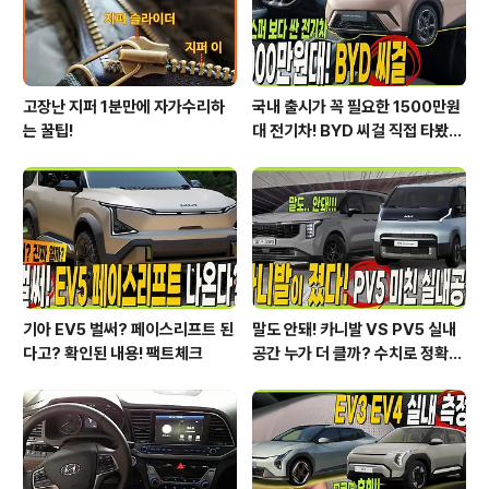
으며 싼타페가 약 7500 여대를..
고장난 지퍼 1분만에 자가수리하
국내 출시가 꼭 필요한 1500만원
는 꿀팁!
대 전기차! BYD 씨걸 직접 타봤습
니다!
기아 EV5 벌써? 페이스리프트 된
말도 안돼! 카니발 VS PV5 실내
다고? 확인된 내용! 팩트체크
공간 누가 더 클까? 수치로 정확하
게 알려드릴게요!