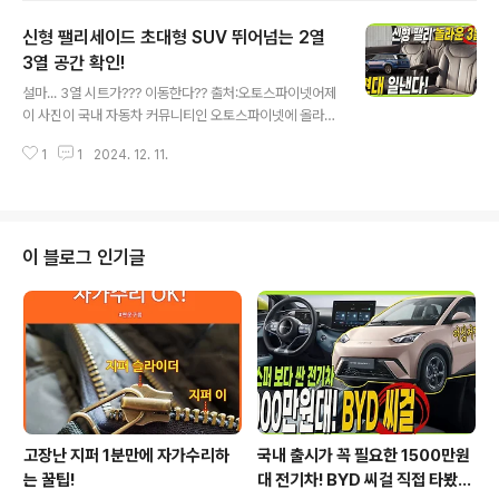
록될 일들이 발생되고 있습니다. 뒤늦게 출시된 르노 그랑
신형 팰리세이드 초대형 SUV 뛰어넘는 2열
콜레오스가 순항을 넘어서 돌풍을 일으키고 있습니다. 출
처:오토스파이넷궁금한 11월 판매량이 집계되었습니다. 이
3열 공간 확인!
글 내용
게 맞는 자료인가요? TOP10도 아닌 TOP5에 르노 자동
설마... 3열 시트가??? 이동한다?? 출처:오토스파이넷어제
차가 이름을 올렸습니다.너무나 익숙한 차량들 사이에 5위
이 사진이 국내 자동차 커뮤니티인 오토스파이넷에 올라왔
를 포진한 차량은 르노 그랑 콜레오스입니다.SUV 시장 부
습니다.신형 팰리세이드 3열 공간 사진인데요. 저는 이 사
동 1위 쏘렌토가 약 1만대를 판매하면서 1위를 유지하고 있
1
1
2024. 12. 11.
진을 보면서.. 설마.. 아닐거야.. 아니야? 이게 맞나?거의 반
으며 싼타페가 약 7500 여대를..
나절을 고민했습니다. 이게 맞다면.. 신형 팰리세이드의 실
내 공간은 대형 SUV를 넘어선 역대급 실내 공간을 제공하
게 될 것 같습니다. 출처:KCB 올해의 주인공이죠? 이번 달
공개를 앞두고 있는 신형 팰리세이드의 정보가 세부적으로
이 블로그 인기글
공개되고 있습니다. 지난 영상에서는 드디어 실물로 공개
되면 후면부 디자인을 최초로 알려드렸는데요.그동안 다양
한 예상도를 통해서 궁금증을 해결했지만, 실물로 보니 사
이다 같은 느낌이었습니다. 영상으로 정확한 정보를 빠르
게 만나보세요!&nbs..
고장난 지퍼 1분만에 자가수리하
국내 출시가 꼭 필요한 1500만원
는 꿀팁!
대 전기차! BYD 씨걸 직접 타봤습