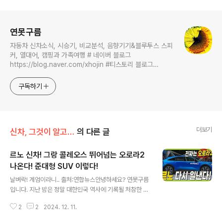
로그 정보
연못구름
자동차 신차소식, 시승기, 비교분석, 음향기기&블루투스 스피
커, 열대어, 캠핑과 가족여행 # 네이버 블로그
https://blog.naver.com/xhojin #티스토리 블로그
https://lastzone.com/ #유튜브
https://www.youtube.com/c/연못구름 콜라보 문의는
구독하기
xhojin@naver.com 으로 주시면 신속하게 답변 드리겠습니
다.
더보기
신차, 그것이 알고 싶다
의 다른 글
르노 신차! 그랑 콜레오스 뛰어넘는 오로라2
나온다! 준대형 SUV 이렇다!
글 내용
날벼락! 계엄이라니.. 출처:연합뉴스안녕하세요? 연못구름
입니다. 지난 밤은 정말 대한민국 역사에 기록될 처참한 날
이었습니다. 계엄선포 이게 말이됩니다. 세상에 살다보니,
2
2
2024. 12. 11.
이런 경험을 다 해보게 되는군요! 대한민국이 10년쯤 후퇴
한 것 같아서 마음이 아픕니다.그리고 자동차도 역사에 기