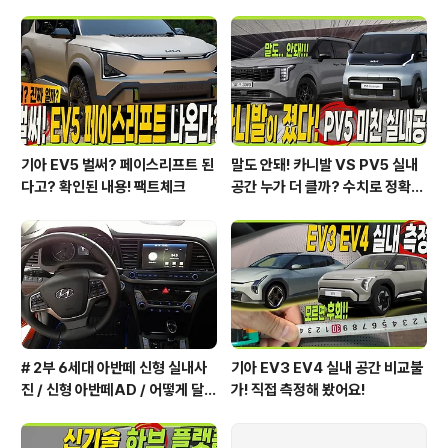
니다!
기아 EV5 벌써? 페이스리프트 된
말도 안돼! 카니발 VS PV5 실내
다고? 확인된 내용! 팩트체크
공간 누가 더 클까? 수치로 정확하
게 알려드릴게요!
# 2부 6세대 아반떼 신형 실내사
기아 EV3 EV4 실내 공간 비교불
진 / 신형 아반떼AD / 어떻게 달라
가! 직접 측정해 봤어요!
졌을까?