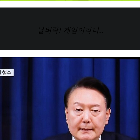
날벼락! 계엄이라니..