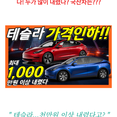
다! 누가 많이 내렸나? 국산차는???
" 테슬라...천만원 이상 내렸다고? "