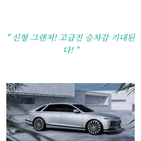
" 신형 그랜저! 고급진 승차감 기대된
다! "