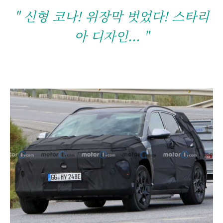
" 신형 코나! 위장막 벗었다! 스타리
아 디자인... "