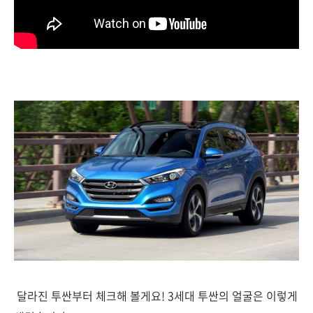
달라진 투싼부터 체크해 볼게요! 3세대 투싼의 얼굴은 이렇게